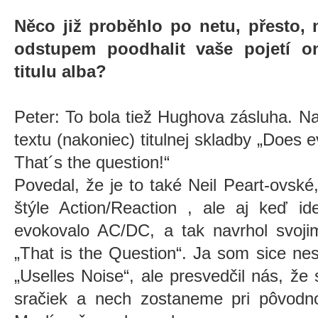
Něco již proběhlo po netu, přesto, 
odstupem poodhalit vaše pojetí o
titulu alba?
Peter: To bola tiež Hughova zásluha. N
textu (nakoniec) titulnej skladby „Does 
That´s the question!“
Povedal, že je to také Neil Peart-ovské
štýle Action/Reaction , ale aj keď id
evokovalo AC/DC, a tak navrhol svoji
„That is the Question“. Ja som sice ne
„Uselles Noise“, ale presvedčil nás, že
sračiek a nech zostaneme pri pôvodno