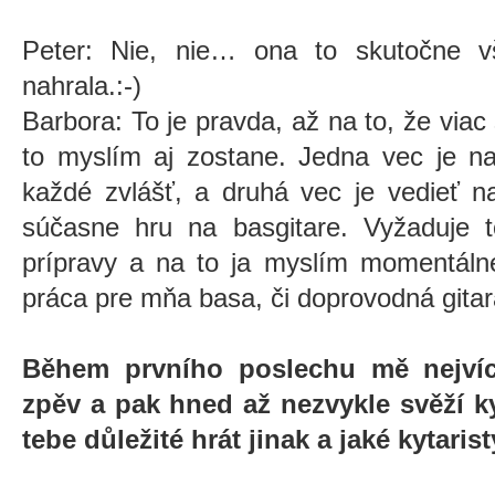
Peter: Nie, nie… ona to skutočne v
nahrala.:-)
Barbora: To je pravda, až na to, že viac
to myslím aj zostane. Jedna vec je na
každé zvlášť, a druhá vec je vedieť n
súčasne hru na basgitare. Vyžaduje 
prípravy a na to ja myslím momentáln
práca pre mňa basa, či doprovodná gitar
Během prvního poslechu mě nejvíce
zpěv a pak hned až nezvykle svěží kyt
tebe důležité hrát jinak a jaké kytari