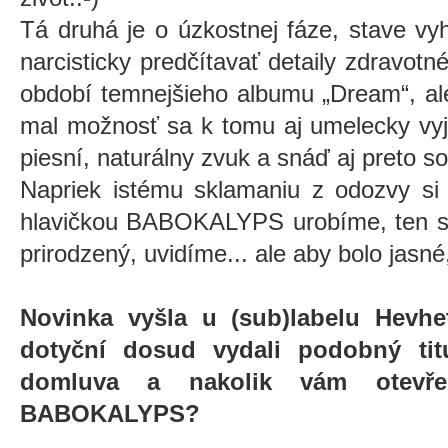
Tá druhá je o úzkostnej fáze, stave vy
narcisticky predčítavať detaily zdravot
období temnejšieho albumu „Dream“,
mal možnosť sa k tomu aj umelecky vyjad
piesní, naturálny zvuk a snáď aj preto s
Napriek istému sklamaniu z odozvy si
hlavičkou BABOKALYPS urobíme, ten sp
prirodzený, uvidíme... ale aby bolo jasn
Novinka vyšla u (sub)labelu Hevhe
dotyční dosud vydali podobný titu
domluva a nakolik vám otevře
BABOKALYPS?