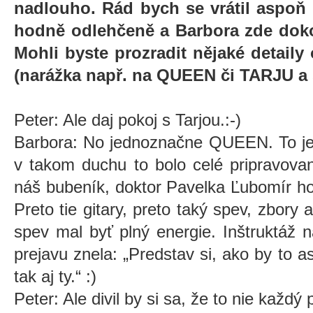
nadlouho. Rád bych se vrátil aspoň k
hodně odlehčeně a Barbora zde doko
Mohli byste prozradit nějaké detaily
(narážka např. na QUEEN či TARJU a 
Peter: Ale daj pokoj s Tarjou.:-)
Barbora: No jednoznačne QUEEN. To je
v takom duchu to bolo celé pripravova
náš bubeník, doktor Pavelka Ľubomír h
Preto tie gitary, preto taký spev, zbory 
spev mal byť plný energie. Inštruktáž
prejavu znela: „Predstav si, ako by to a
tak aj ty.“ :)
Peter: Ale divil by si sa, že to nie každý 