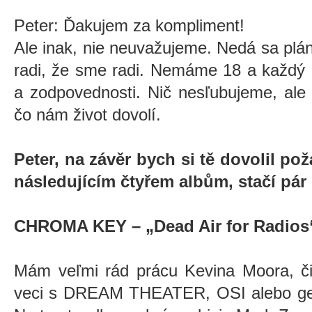
Peter: Ďakujem za kompliment!
Ale inak, nie neuvažujeme. Nedá sa pl
radi, že sme radi. Nemáme 18 a každý 
a zodpovednosti. Nič nesľubujeme, ale
čo nám život dovolí.
Peter, na závěr bych si tě dovolil po
následujícím čtyřem albům, stačí pár 
CHROMA KEY – „Dead Air for Radios
Mám veľmi rád prácu Kevina Moora, či 
veci s DREAM THEATER, OSI alebo g