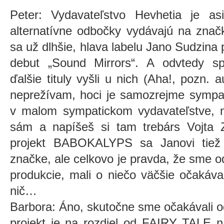
Peter: Vydavateľstvo Hevhetia je as
alternatívne odbočky vydávajú na zna
sa už dlhšie, hlava labelu Jano Sudzina 
debut „Sound Mirrors“. A odvtedy s
ďalšie tituly vyšli u nich (Aha!, pozn. 
neprežívam, hoci je samozrejme sympati
v malom sympatickom vydavateľstve, n
sám a napíšeš si tam trebárs Vojta Z
projekt BABOKALYPS sa Janovi tiež
značke, ale celkovo je pravda, že sme od
produkcie, mali o niečo väčšie očakáva
nič…
Barbora: Áno, skutočne sme očakávali
projekt je na rozdiel od FAIRY TALE n