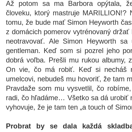
Až potom sa ma Barbora opýtala, ž
človeku, ktorý mastruje MARILLION!? 
tomu, že bude mať Simon Heyworth čas n
z domácich pomerov vytrénovaný držať h
neotravovať. Ale Simon Heyworth sa 
gentleman. Keď som si pozrel jeho port
dobrá voľba. Prešli mu rukou albumy,
On vie, čo má robiť. Keď si necháš
umelcovi, nebudeš mu hovoriť, že tam má 
Pravdaže som mu vysvetlil, čo robím
radi, čo hľadáme… Všetko sa dá urobiť 
vyhovuje, že je tam ten „a touch of Sim
Probrat by se dala každá skladb