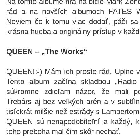
Na tomto albume hrá na bicie Mark Zon
rád a na novších albumoch FATES 
Neviem čo k tomu viac dodať, páči sa
krásna hudba a originálny prístup v každ
QUEEN – „The Works“
QUEEN!:-) Mám ich proste rád. Úplne 
Tento album začína skladbou „Radio
súkromne zdieľam názor, že mali p
Trebárs aj bez veľkých arén a v subtíl
tisíckrát milšie než estrády s Lambertom
QUEEN sú nenapodobiteľní a každý, kt
toho preboha mal čim skôr nechať.