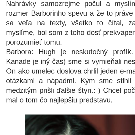
Nahrávky samozrejme počul a myslím
rozmer Barborinho spevu a že to práve p
sa veľa na texty, všetko to čítal, z
myslíme, bol som z toho dosť prekvapen
porozumieť tomu.
Barbora: Hugh je neskutočný profík
Kanade je iný čas) sme si vymieňali ne
On ako umelec doslova chrlil jeden e-m
otázkami a nápadmi. Kým sme stihli 
medzitým prišli ďalšie štyri.:-) Chcel p
mal o tom čo najlepšiu predstavu.