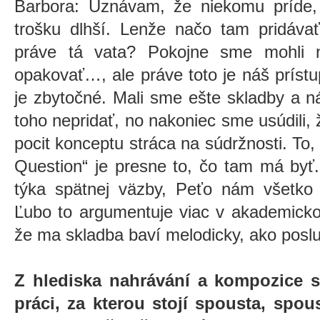
Barbora: Uznávam, že niekomu príde
trošku dlhší. Lenže načo tam pridáva
práve tá vata? Pokojne sme mohli n
opakovať…, ale práve toto je náš príst
je zbytočné. Mali sme ešte skladby a n
toho nepridať, no nakoniec sme usúdili,
pocit konceptu stráca na súdržnosti. To,
Question“ je presne to, čo tam má byť.
týka spätnej väzby, Peťo nám všetko 
Ľubo to argumentuje viac v akademicko
že ma skladba baví melodicky, ako posl
Z hlediska nahrávání a kompozice s
práci, za kterou stojí spousta, spo