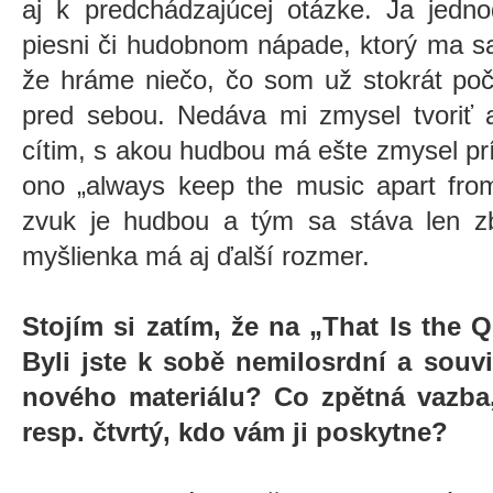
aj k predchádzajúcej otázke. Ja jedn
piesni či hudobnom nápade, ktorý ma s
že hráme niečo, čo som už stokrát poč
pred sebou. Nedáva mi zmysel tvoriť 
cítim, s akou hudbou má ešte zmysel pr
ono „always keep the music apart from
zvuk je hudbou a tým sa stáva len z
myšlienka má aj ďalší rozmer.
Stojím si zatím, že na „That Is the 
Byli jste k sobě nemilosrdní a souvi
nového materiálu? Co zpětná vazba, 
resp. čtvrtý, kdo vám ji poskytne?