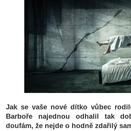
Jak se vaše nové dítko vůbec rodilo
Barboře najednou odhalil tak dob
doufám, že nejde o hodně zdařilý sam