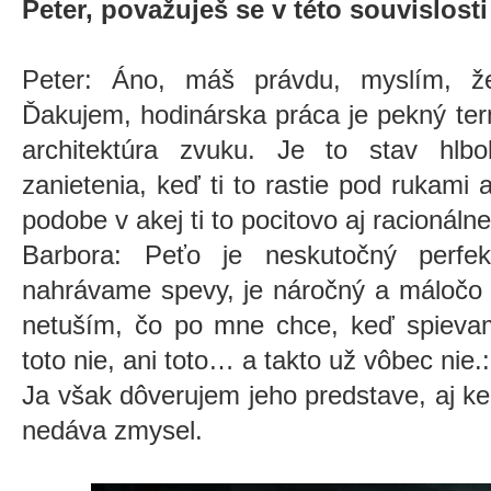
Peter, považuješ se v této souvislost
Peter: Áno, máš právdu, myslím, že
Ďakujem, hodinárska práca je pekný te
architektúra zvuku. Je to stav hlb
zanietenia, keď ti to rastie pod rukami
podobe v akej ti to pocitovo aj racionáln
Barbora: Peťo je neskutočný perfek
nahrávame spevy, je náročný a máločo 
netuším, čo po mne chce, keď spievam
toto nie, ani toto… a takto už vôbec nie.:
Ja však dôverujem jeho predstave, aj keď
nedáva zmysel.