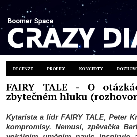
Boomer Space
RECENZE
PROFILY
KONCERTY
ROZHOV
FAIRY TALE - O otázká
zbytečném hluku (rozhovor
Kytarista a lídr FAIRY TALE, Peter K
kompromisy. Nemusí, zpěvačka Bar
vokálním uměním navíc inspiruje