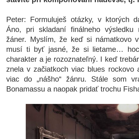
Peter: Formuluješ otázky, v ktorých 
Áno, pri skladaní finálneho výsledku
žáner. Myslím, že keď si námatkovo vy
musí ti byť jasné, že si lietame… hoc
charakter a je rozoznateľný. I keď trebá
znela v začiatkoch viac blues rockovo 
viac do „nášho“ žánru. Stále som v
Bonamassu a naopak pridať trochu Fisha