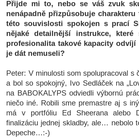
Přijde mi to, nebo se váš zvuk sk
nenápadně přizpůsobuje charakteru t
této souvislosti spokojen s prací 
nějaké detailnější instrukce, kter
profesionalita takové kapacity odvíjí
je dát nemuseli?
Peter: V minulosti som spolupracoval s 
a bol so spokojný, Ivo Sedláček na „L
na BABOKALYPS odviedli výbornú prácu
niečo iné. Robili sme premastre aj s i
má v portfóliu Ed Sheerana aleb
finalizáciu jednej skladby, ale… nebolo 
Depeche…:-)