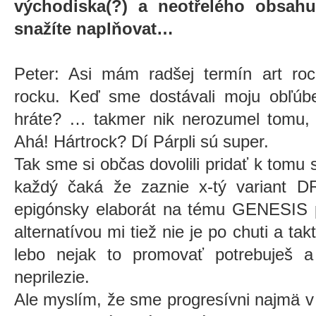
východiska(?) a neotřelého obsahu
snažíte naplňovat…
Peter: Asi mám radšej termín art roc
rocku. Keď sme dostávali moju obľúbe
hráte? … takmer nik nerozumel tomu, č
Ahá! Hártrock? Dí Párpli sú super.
Tak sme si občas dovolili pridať k tomu 
každý čaká že zaznie x-tý variant
epigónsky elaborát na tému GENESIS po
alternatívou mi tiež nie je po chuti a t
lebo nejak to promovať potrebuješ 
neprilezie.
Ale myslím, že sme progresívni najmä v 