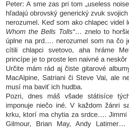
Peter: A sme zas pri tom „useless nois
hľadajú obrovský generický zvuk svojich
nerozumel. Keď som ako chlapec videl l
Whom the Bells Tolls“
… znelo to horšie,
úplne na prd…. nerozumel som na čo je
cítili chlapci svetovo, aha hráme Me
princípe je to proste len naivné a neskôr
Určite mám rád aj čiste gitarové album
MacAlpine, Satriani či Steve Vai, ale n
musí ma baviť ich hudba.
Pozri, dnes máš všade státisíce tých
imponuje niečo iné. V každom žánri sa
krku, ktorí ma chytia za srdce…. Jimmi
Gilmour, Brian May, Andy Latimer… 