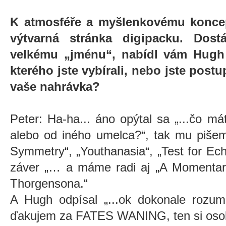
K atmosféře a myšlenkovému koncept
výtvarná stránka digipacku. Dos
velkému „jménu“, nabídl vám Hugh 
kterého jste vybírali, nebo jste postu
vaše nahrávka?
Peter: Ha-ha... áno opýtal sa „...čo mát
alebo od iného umelca?“, tak mu pišeme
Symmetry“, „Youthanasia“, „Test for E
záver „… a máme radi aj „A Momentar
Thorgensona.“
A Hugh odpísal „...ok dokonale roz
ďakujem za FATES WANING, ten si osob