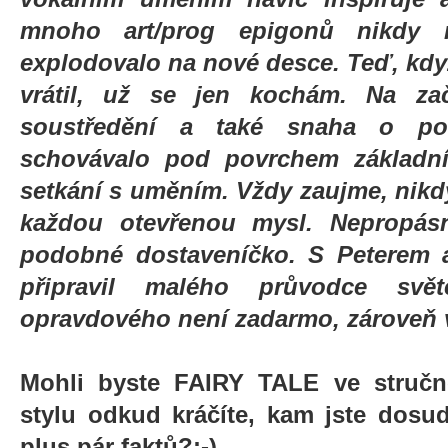
mnoho art/prog epigonů nikdy 
explodovalo na nové desce. Teď, kdy
vrátil, už se jen kochám. Na za
soustředění a také snaha o p
schovávalo pod povrchem základní
setkání s uměním. Vždy zaujme, nikdy
každou otevřenou mysl. Nepropásn
podobné dostaveníčko. S Peterem 
připravil malého průvodce sv
opravdového není zadarmo, zároveň 
Mohli byste FAIRY TALE ve stručno
stylu odkud kráčíte, kam jste dosud
plus pár faktů?:-)