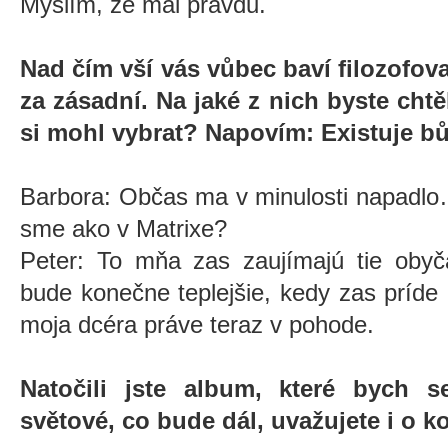
Myslím, že mal pravdu.
Nad čím vší vás vůbec baví filozofova
za zásadní. Na jaké z nich byste cht
si mohl vybrat? Napovím: Existuje bů
Barbora: Občas ma v minulosti napadlo…
sme ako v Matrixe?
Peter: To mňa zas zaujímajú tie obyč
bude konečne teplejšie, kedy zas príde n
moja dcéra práve teraz v pohode.
Natočili jste album, které bych s
světové, co bude dál, uvažujete i o 