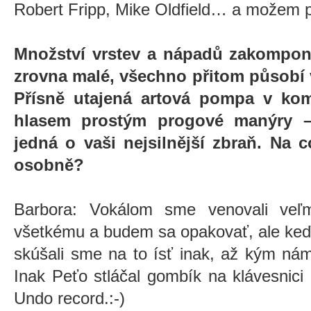
Robert Fripp, Mike Oldfield… a možem 
Množství vrstev a nápadů zakompon
zrovna malé, všechno přitom působí v
Přísně utajená artová pompa v komb
hlasem prostým progové manýry 
jedná o vaši nejsilnější zbraň. Na c
osobně?
Barbora: Vokálom sme venovali veľm
všetkému a budem sa opakovať, ale keď
skúšali sme na to ísť inak, až kým ná
Inak Peťo stláčal gombík na klávesnici
Undo record.:-)