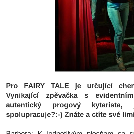
Pro FAIRY TALE je určující chem
Vynikající zpěvačka s evidentní
autentický progový kytarista
spolupracuje?:-) Znáte a ctíte své lim
Barbora: K jednotlivým piesňam sa 