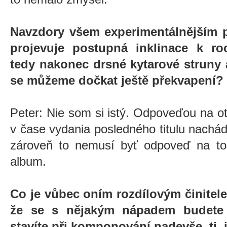
Navzdory všem experimentálnějším 
projevuje postupná inklinace k ro
tedy nakonec drsné kytarové struny a
se můžeme dočkat ještě překvapení?
Peter: Nie som si istý. Odpoveďou na o
v čase vydania posledného titulu nachád
zároveň to nemusí byť odpoveď na to,
album.
Co je vůbec oním rozdílovým činitele
že se s nějakým nápadem budete d
stavíte při komponování nadevše, tj. 