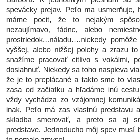
spevácky prejav. Peťo ma usmerňuje, h
máme pocit, že to nejakým spôso
nezaujímavo, fádne, alebo nemiest
prostriedok...náladu….niekedy pomôže
vyššej, alebo nižšej polohy a zrazu to
snažíme pracovať citlivo s vokálmi, 
dosiahnuť. Niekedy sa toho naspieva vi
že je to preplácané a takto sme to vlas
zasa od začiatku a hľadáme inú cestu
vždy vychádza zo vzájomnej komuniká
inak, Peťo má zas vlastnú predstavu 
skladba smerovať, a preto sa aj sn
predstave. Jednoducho môj spev musí b
to nemalo zmysel.