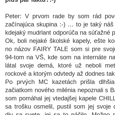
Peter: V prvom rade by som rád pov
začínajúca skupina :-) … to je taký náš 
kdejaký mudrlant odporúča na súťažné pr
Ok, boli nejaké školské kapely, ešte 
no názov FAIRY TALE som si pre svoju
94-tom na VŠ, kde som na internáte na
látal svoje demá, ktoré už neboli me
rockové a ktorým odvtedy až dodnes tak
Po prvých MC kazetách prišla dlhši
začiatkom nového milénia nepoznali s B
som pomáhal jej vtedajšej kapele CH
sa trošku osmelil, pustil som jej svo
div sa svete, jej sa to páčilo. Možno 