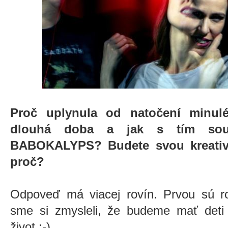
Proč uplynula od natočení minul
dlouhá doba a jak s tím souv
BABOKALYPS? Budete svou kreativit
proč?
Odpoveď má viacej rovín. Prvou sú rod
sme si zmysleli, že budeme mať deti 
život.:-)