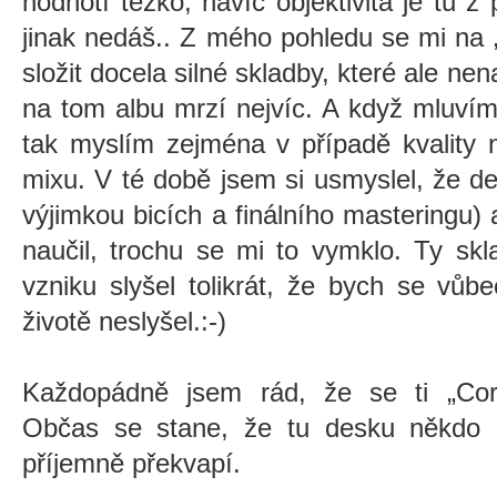
hodnotí těžko, navíc objektivita je tu z
jinak nedáš.. Z mého pohledu se mi na
složit docela silné skladby, které ale nen
na tom albu mrzí nejvíc. A když mluví
tak myslím zejména v případě kvality 
mixu. V té době jsem si usmyslel, že 
výjimkou bicích a finálního masteringu)
naučil, trochu se mi to vymklo. Ty sk
vzniku slyšel tolikrát, že bych se vůb
životě neslyšel.:-)
Každopádně jsem rád, že se ti
„
Co
Občas se stane, že tu desku někdo 
příjemně překvapí.