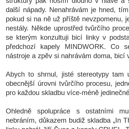
struktury pak nosím dlouho v hlavě a
další nápady. Nenahrávám je hned, tím 
pokud si na ně už příště nevzpomenu, je
nestály. Někde uprostřed tvůrčího proce
se kterým konzultuji bicí linky v pods
předchozí kapely MINDWORK. Co se 
nástroje a zpěv si nahrávám doma, bicí v
Abych to shrnul, jisté stereotypy tam 
obecnější úrovni tvůrčího procesu, jedno
pro každou skladbu více-méně jedinečné
Ohledně spolupráce s ostatními mu
nebráním, důkazem budiž skladba
„
In T