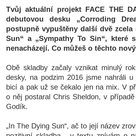
Tvůj aktuální projekt FACE THE 
debutovou desku „Corroding Drea
postupně vypuštěny další dvě zcela
Sun“ a „Sympathy To Sin“, které s
nenacházejí. Co můžeš o těchto nový
Obě skladby začaly vznikat minulý ro
desky, na podzim 2016 jsme nahráli u 
bicí a pak už se čekalo jen na mix. V 
o něj postaral Chris Sheldon, v případ
Godík.
„
In The Dying Sun
“
, ač to její název zro
pozitivní skladba - v textu zpívám o n