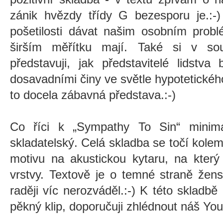
zánik hvězdy třídy G bezesporu je.:-
pošetilosti dávat našim osobním prob
širším měřítku mají. Také si v sou
představuji, jak představitelé lidstva
dosavadními činy ve světle hypotetickéh
to docela zábavná představa.:-)
Co říci k
„
Sympathy To Sin
“
minima
skladatelský. Celá skladba se točí kol
motivu na akustickou kytaru, na který
vrstvy. Textově je o temné straně žen
raději víc nerozváděl.:-) K této skladb
pěkný klip, doporučuji zhlédnout náš Yo