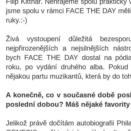
Filip Kittnar. Nehrajeme spolu prakticky
jsme spolu v rámci FACE THE DAY měli, 
ruky.:-)
Živá vystoupení důležitá bezesp
nejpřirozenějších a nejsilnějších nás
bych FACE THE DAY dostal na pódia 
roku, po vydání druhého alba. Pokud 
nějakou partu muzikantů, která by do toh
A konečně, co v současné době pos
poslední dobou? Máš nějaké favority 
Jelikož právě dočítám autobiografii Phil