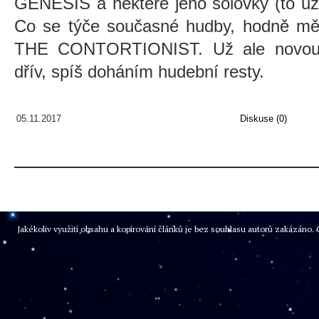
GENESIS a některé jeho sólovky (to už 
Co se týče současné hudby, hodně mě 
THE CONTORTIONIST. Už ale novou hu
dřív, spíš doháním hudební resty.
05.11.2017
Diskuse (0)
Jakékoliv využití obsahu a kopírování článků je bez souhlasu autorů zakázán