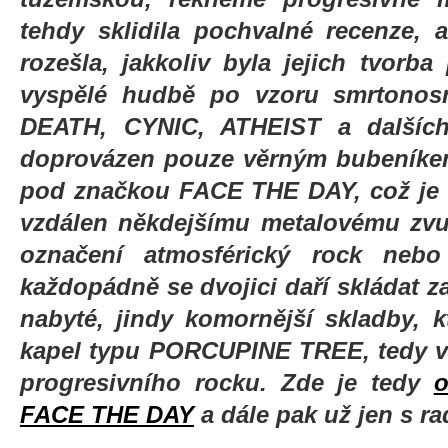
tehdy sklidila pochvalné recenze,
rozešla, jakkoliv byla jejich tvorba
vyspělé hudbě po vzoru smrtonosn
DEATH, CYNIC, ATHEIST a dalších
doprovázen pouze věrným bubeníkem 
pod značkou FACE THE DAY, což je kap
vzdálen někdejšímu metalovému zvu
označení atmosférický rock nebo
každopádně se dvojici daří skládat
nabyté, jindy komornější skladby, 
kapel typu PORCUPINE TREE, tedy v
progresivního rocku. Zde je tedy
o
FACE THE DAY
a dále pak už jen s ra