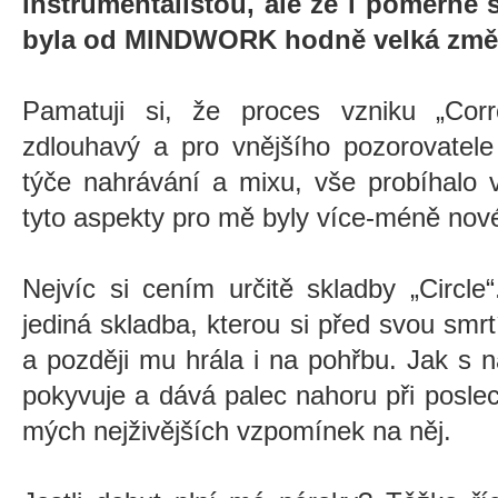
instrumentalistou, ale že i poměrně s
byla od MINDWORK hodně velká změn
Pamatuji si, že proces vzniku
„
Cor
zdlouhavý a pro vnějšího pozorovatele
týče nahrávání a mixu, vše probíhalo 
tyto aspekty pro mě byly více-méně nov
Nejvíc si cením určitě skladby
„
Circle
“
jediná skladba, kterou si před svou smrt
a později mu hrála i na pohřbu. Jak s 
pokyvuje a dává palec nahoru při posl
mých nejživějších vzpomínek na něj.