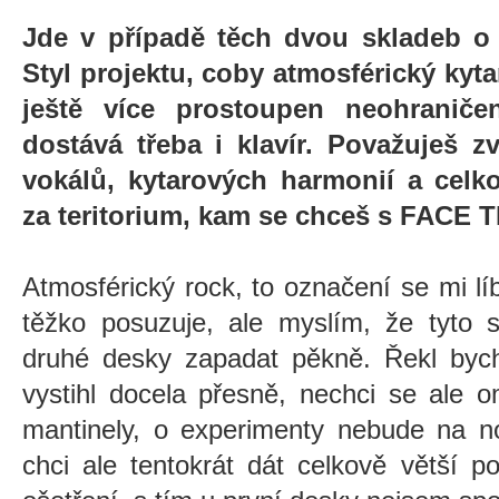
Jde v případě těch dvou skladeb o
Styl projektu, coby atmosférický kyta
ještě více prostoupen neohranič
dostává třeba i klavír. Považuješ zv
vokálů, kytarových harmonií a celk
za teritorium, kam se chceš s FACE
Atmosférický rock, to označení se mi l
těžko posuzuje, ale myslím, že tyto 
druhé desky zapadat pěkně. Řekl bych,
vystihl docela přesně, nechci se ale 
mantinely, o experimenty nebude na n
chci ale tentokrát dát celkově větší 