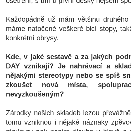
ošetření, s tím u první desky nejsem sp
Každopádně už mám většinu druhého 
máme natočené veškeré bicí stopy, tak
konkrétní obrysy.
Kde, v jaké sestavě a za jakých po
DAY vznikají? Je nahrávací a skla
nějakými stereotypy nebo se spíš sn
zkoušet nová místa, spolupr
nevyzkoušeným?
Zárodky našich skladeb lezou převážně 
tomu vzniknou i nějaké náznaky zpěvov