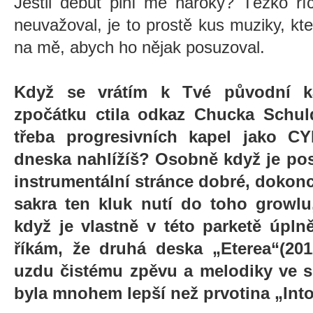
Jestli debut plní mé nároky? Těžko ří
neuvažoval, je to prostě kus muziky, kte
na mě, abych ho nějak posuzoval.
Když se vrátím k Tvé původní k
zpočátku ctila odkaz Chucka Schul
třeba progresivních kapel jako CY
dneska nahlížíš? Osobně když je pos
instrumentální stránce dobré, dokonc
sakra ten kluk nutí do toho growl
když je vlastně v této parketě úpln
říkám, že druhá deska „Eterea“(201
uzdu čistému zpěvu a melodiky ve s
byla mnohem lepší než prvotina „Into 