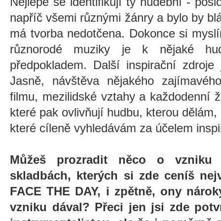
Nejlépe se identifikují ty hudební - p
napříč všemi různými žánry a bylo by bl
má tvorba nedotčena. Dokonce si myslí
různorodé muziky je k nějaké hud
předpokladem. Další inspirační zdroje
Jasně, návštěva nějakého zajímavého
filmu, mezilidské vztahy a každodenní ži
které pak ovlivňují hudbu, kterou dělám,
které cíleně vyhledávám za účelem inspi
Můžeš prozradit něco o vzniku 
skladbách, kterých si zde ceníš ne
FACE THE DAY, i zpětně, ony nároky
vzniku dával? Přeci jen jsi zde potv