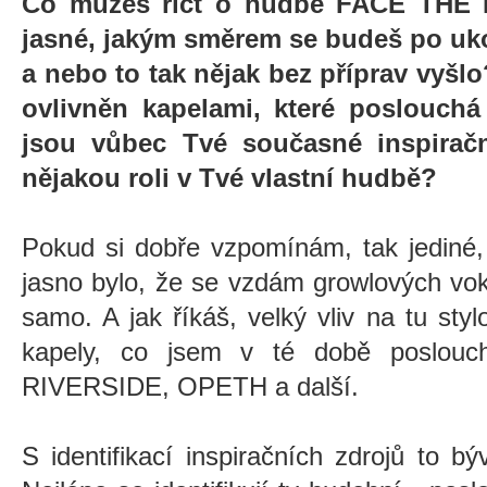
Co můžeš říct o hudbě FACE THE 
jasné, jakým směrem se budeš po u
a nebo to tak nějak bez příprav vyšlo
ovlivněn kapelami, které poslouchá
jsou vůbec Tvé současné inspiračn
nějakou roli v Tvé vlastní hudbě?
Pokud si dobře vzpomínám, tak jediné
jasno bylo, že se vzdám growlových voká
samo. A jak říkáš, velký vliv na tu st
kapely, co jsem v té době poslo
RIVERSIDE, OPETH a další.
S identifikací inspiračních zdrojů to b