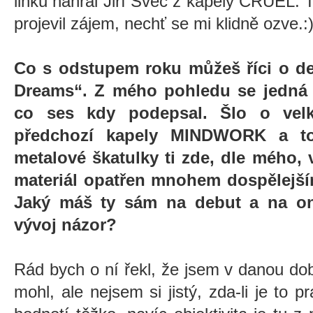
linku nahrál Jiří Švec z kapely CRUEL.
projevil zájem, nechť se mi klidně ozve.:
Co s odstupem roku můžeš říci o d
Dreams“. Z mého pohledu se jedná 
co ses kdy podepsal. Šlo o vel
předchozí kapely MINDWORK a t
metalové škatulky ti zde, dle mého, 
materiál opatřen mnohem dospělejší
Jaký máš ty sám na debut a na o
vývoj názor?
Rád bych o ní řekl, že jsem v danou d
mohl, ale nejsem si jistý, zda-li je to 