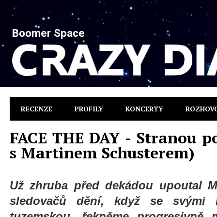
Boomer Space
RECENZE
PROFILY
KONCERTY
ROZHOV
FACE THE DAY - Stranou po
s Martinem Schusterem)
Už zhruba před dekádou upoutal Ma
sledovačů dění, když se svými
tuzemskou, řekněme progresivně 