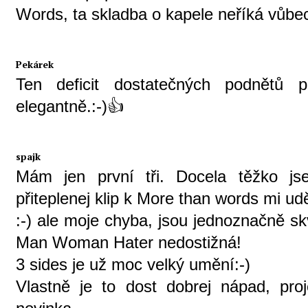
Words, ta skladba o kapele neříká vůbec 
Pekárek
Ten deficit dostatečných podnětů p
elegantně.:-)👍
spajk
Mám jen první tři. Docela těžko js
přiteplenej klip k More than words mi udě
:-) ale moje chyba, jsou jednoznačně skvě
Man Woman Hater nedostižná!
3 sides je už moc velký umění:-)
Vlastně je to dost dobrej nápad, proj