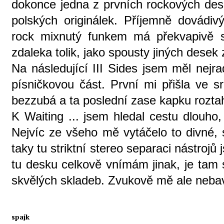
dokonce jedna z prvních rockových dese
polských originálek. Příjemně dovádiv
rock mixnutý funkem má překvapivě s
zdaleka tolik, jako spousty jiných desek
Na následující III Sides jsem měl nejra
písničkovou část. První mi přišla ve sr
bezzubá a ta poslední zase kapku rozta
K Waiting ... jsem hledal cestu dlouho
Nejvíc ze všeho mě vytáčelo to divné, 
taky tu striktní stereo separaci nástro
tu desku celkově vnímám jinak, je tam 
skvělých skladeb. Zvukově mě ale nebav
spajk