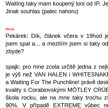
Waiting taky mam koupený loni od IP. Je
Jinak souhlas (palec nahoru)
Stray
Pekárek: Dík, článek včera v 19hod je
jsem spal a... a mezitím jsem si taky o
zbyde?
spajk: pro mne zcela určitě jedna z ne
je výš než VAN HALEN i WHITESNAKE. 
a Waiting For The Punchline! právě des
kvality s Corabiovskými MÖTLEY CRÜE
škola rocku, ale na mne taky trochu z
90%. V případě EXTREME vůbec ne