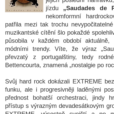
jízdu
„Saudades de 
nekomformní hardrocko
patřila mezi tak trochu nevypočitatel
muzikantské cítění šlo pokaždé spolehlivě
působila v každém období aktuálně, a
módními trendy. Víte, že výraz
„Sau
převzatý z portugalštiny, tedy rodn
Bettencourta, znamená
„nostalgie po ro
Svůj hard rock dokázali EXTREME bez 
funku, ale i progresivněji laděnými po
přednost bohatší orchestraci, jindy hrá
přístup s výrazným devadesátkovým gro
EXTREME, výsostně svojští a po mu