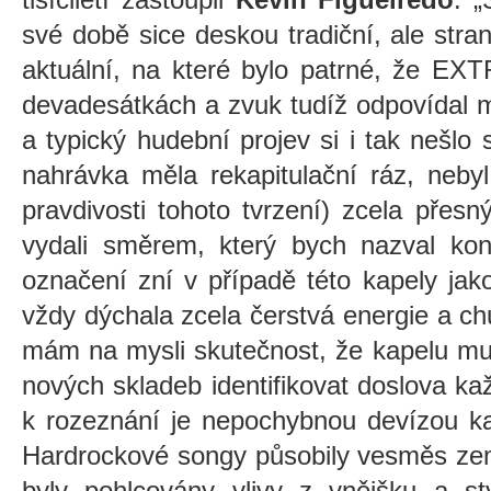
své době sice deskou tradiční, ale str
aktuální, na které bylo patrné, že EX
devadesátkách a zvuk tudíž odpovídal m
a typický hudební projev si i tak nešlo 
nahrávka měla rekapitulační ráz, neby
pravdivosti tohoto tvrzení) zcela př
vydali směrem, který bych nazval kon
označení zní v případě této kapely jak
vždy dýchala zcela čerstvá energie a ch
mám na mysli skutečnost, že kapelu mus
nových skladeb identifikovat doslova ka
k rozeznání je nepochybnou devízou k
Hardrockové songy působily vesměs ze
byly pohlcovány vlivy z vnějšku a sty