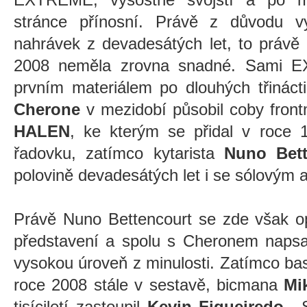
stránce přínosní. Právě z důvodu v
nahrávek z devadesátých let, to práv
2008 neměla zrovna snadné. Sami EX
prvním materiálem po dlouhých třináct
Cherone
v mezidobí působil coby fro
HALEN
, ke kterým se přidal v roce 
řadovku, zatímco kytarista
Nuno Bett
polovině devadesátých let i se sólovým
Právě Nuno Bettencourt se zde však o
představení a spolu s Cheronem napsal
vysokou úroveň z minulosti. Zatímco ba
roce 2008 stále v sestavě, bicmana
Mi
tisíciletí zastoupil
Kevin Figueiredo
.
„