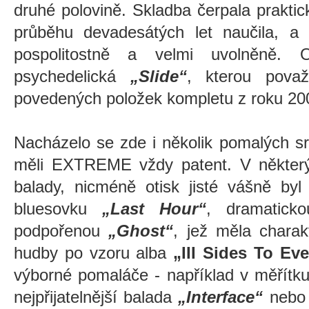
druhé polovině. Skladba čerpala prakti
průběhu devadesátých let naučila, a 
pospolitostně a velmi uvolněně.
psychedelická
„Slide“
, kterou pova
povedených položek kompletu z roku 2
Nacházelo se zde i několik pomalých s
měli EXTREME vždy patent. V někter
balady, nicméně otisk jisté vášně byl
bluesovku
„Last Hour“
, dramaticko
podpořenou
„Ghost“
, jež měla charak
hudby po vzoru alba
„III Sides To Ev
výborné pomaláče - například v měřítku
nejpřijatelnější balada
„Interface“
nebo 