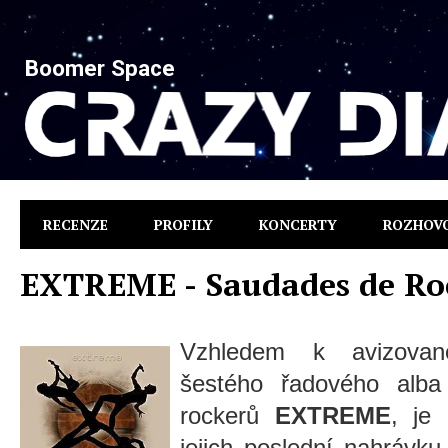
Boomer Space
RECENZE
PROFILY
KONCERTY
ROZHOV
EXTREME - Saudades de Ro
Vzhledem k avizova
šestého řadového alba
rockerů
EXTREME
, je
jejich poslední nahrávku,