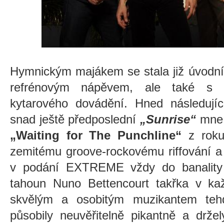
Hymnickým majákem se stala již úvodn
refrénovým nápěvem, ale také s 
kytarového dovádění. Hned následují
snad ještě předposlední
„Sunrise“
mne 
„Waiting for The Punchline“
z rok
zemitému groove-rockovému riffování a 
v podání EXTREME vždy do banality d
tahoun Nuno Bettencourt takřka v kaž
skvělým a osobitým muzikantem tehd
působily neuvěřitelně pikantně a držel