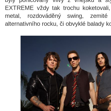
EXTREME vždy tak trochu koketovali
metal, rozdováděný swing, zemité
alternativního rocku, či obvyklé balady 