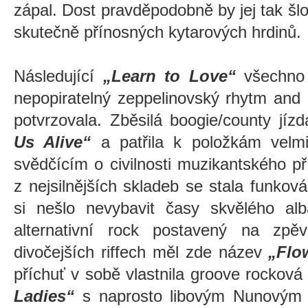
zápal. Dost pravděpodobně by jej tak šl
skutečně přínosných kytarových hrdinů.
Následující
„Learn to Love“
všechno 
nepopiratelný zeppelinovský rhytm and
potvrzovala. Zběsilá boogie/county jíz
Us Alive“
a patřila k položkám velmi
svědčícím o civilnosti muzikantského př
z nejsilnějších skladeb se stala funkov
si nešlo nevybavit časy skvělého a
alternativní rock postavený na zpě
divočejších riffech měl zde název
„Flo
příchuť v sobě vlastnila groove rocková
Ladies“
s naprosto libovým Nunovým k