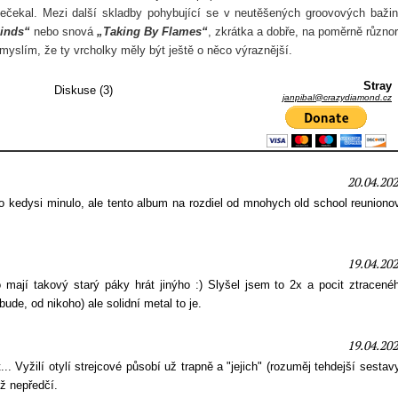
ečekal. Mezi další skladby pohybující se v neutěšených groovových baži
Minds“
nebo snová
„Taking By Flames“
, zkrátka a dobře, na poměrně různo
ě myslím, že ty vrcholky měly být ještě o něco výraznější.
Stray
Diskuse (3)
janpibal@crazydiamond.cz
20.04.202
 kedysi minulo, ale tento album na rozdiel od mnohych old school reuniono
19.04.202
o mají takový starý páky hrát jinýho :) Slyšel jsem to 2x a pocit ztracen
ude, od nikoho) ale solidní metal to je.
19.04.202
.. Vyžilí otylí strejcové působí už trapně a "jejich" (rozuměj tehdejší sestav
už nepředčí.