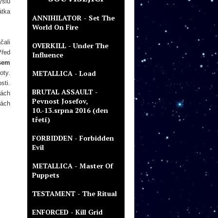
slu
átka
ANNIHILATOR - Set The
World On Fire
čali
OVERKILL - Under The
Před
Influence
sem
METALLICA - Load
oty.
sti.
BRUTAL ASSAULT -
vách
Pevnost Josefov,
dách
10.-13.srpna 2016 (den
třetí)
FORBIDDEN - Forbidden
Evil
METALLICA - Master Of
Puppets
TESTAMENT - The Ritual
ENFORCED - Kill Grid