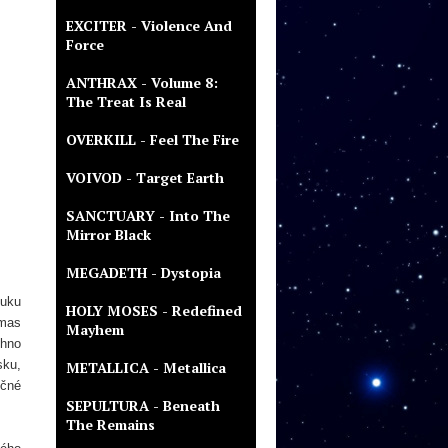
EXCITER - Violence And
Force
ANTHRAX - Volume 8:
The Treat Is Real
OVERKILL - Feel The Fire
VOIVOD - Target Earth
SANCTUARY - Into The
Mirror Black
MEGADETH - Dystopia
vuku
HOLY MOSES - Redefined
omas
Mayhem
chno
sku,
METALLICA - Metallica
ečné
SEPULTURA - Beneath
The Remains