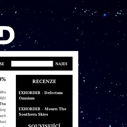
SE
0%
RECENZE
átku
EXHORDER - Defectum
Omnium
ější
The
EXHORDER - Mourn The
ěšný
Southern Skies
tech
lost
SOUVISEJÍCÍ