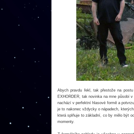
Abych pravdu řekl, tak přestože na postu
EXHORDER, tak novinka na mne působí v j
nachází v perfektní hlasové formě a potvr
je to nakonec vždycky o nápadech, kterých 
která splňuje to základní, co by mělo bý
momenty.