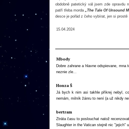
obdobně patetický vál jsem zde opravdu n
patří třeba morda
„The Tale Of Unsound 
desce je pořád z čeho vybírat, jen si prost
15.04.2024
Mbody
Dobre zahrane a hlavne odspievane, mna to
neznie zle...
Honza Š
Já bych k nim asi takhle příkrej nebyl, c
nemám, milník žánru to není (a už nikdy neb
bertram
Ztráta času to poslouchat natož recenzovat.
Slaughter in the Vatican stejně nic "jejich" 