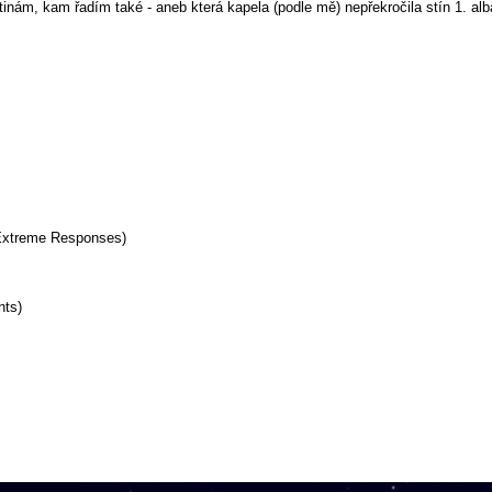
inám, kam řadím také - aneb která kapela (podle mě) nepřekročila stín 1. al
 Extreme Responses)
nts)