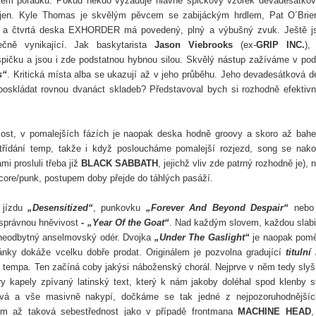
stém pořádku. Pokud někdo vyžaduje hlavně špičkový vzorek devadesátko
ojen. Kyle Thomas je skvělým pěvcem se zabijáckým hrdlem, Pat O´Brie
ček, a čtvrtá deska EXHORDER má povedený, plný a výbušný zvuk. Ještě 
čně vynikající. Jak baskytarista
Jason Viebrooks
(ex-
GRIP INC.
),
pičku a jsou i zde podstatnou hybnou silou. Skvělý nástup zažíváme v po
s“
. Kritická místa alba se ukazují až v jeho průběhu. Jeho devadesátková d
oskládat rovnou dvanáct skladeb? Představoval bych si rozhodně efektivn
kost, v pomalejších fázích je naopak deska hodně groovy a skoro až bah
třídání temp, takže i když posloucháme pomalejší rozjezd, song se nak
i prosluli třeba již
BLACK SABBATH
, jejichž vliv zde patrný rozhodně je), 
rdcore/punk, postupem doby přejde do táhlých pasáží.
 jízdu
„Desensitized“
, punkovku
„Forever And Beyond Despair“
nebo
u správnou hněvivost
-
„Year Of the Goat“
. Nad každým slovem, každou slab
eodbytný anselmovský odér.
Dvojka
„Under The Gaslight“
je naopak pom
ánky dokáže vcelku dobře prodat. Originálem je pozvolna gradující
titulní
 tempa. Ten začíná coby jakýsi náboženský chorál. Nejprve v něm tedy sly
kapely zpívaný latinský text, který k nám jakoby doléhal spod klenby s
dává a vše masivně nakypí, dočkáme se tak jedné z nejpozoruhodnější
 tom až taková sebestřednost jako v případě frontmana
MACHINE HEAD
,