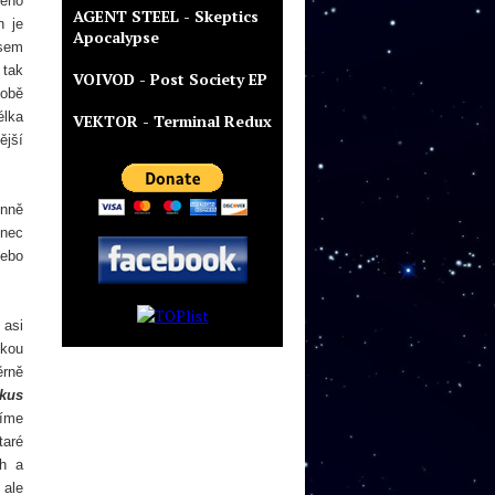
vého
AGENT STEEL - Skeptics
n je
Apocalypse
jsem
 tak
VOIVOD - Post Society EP
době
élka
VEKTOR - Terminal Redux
ější
enně
onec
nebo
 asi
ikou
ěrně
 kus
šíme
taré
ch a
 ale