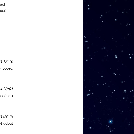
nách
rodé
4 18:16
v vobec
4 20:01
ého času
4 09:19
y) debut