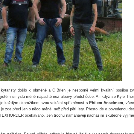
 kytaristy došlo k obměně a O´Brien je nesporně velmi kvalitní posilou z
istém smyslu méně nápaditě než albový předchůdce. A i když se Kyle Th
zuje každým okamžikem svou vokální spřízněnost s
Philem Anselmem
, vše
je zde přeci jen o něco méně, než před pěti lety. Přesto jde o povedenou de
t od EXHORDER očekáváno. Jen trochu namáhavěji nacházím skutečně výjim