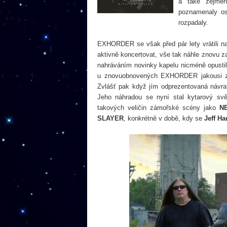
a také zejmén
poznamenaly os
rozpadaly.
EXHORDER se však před pár lety vrátili n
aktivně koncertovat, vše tak náhle znovu z
nahráváním novinky kapelu nicméně opustil j
u znovuobnovených EXHORDER jakousi zášti
Zvlášť pak když jím odprezentovaná návra
Jeho náhradou se nyní stal kytarový sv
takových veličin zámořské scény jako
N
SLAYER
, konkrétně v době, kdy se
Jeff H