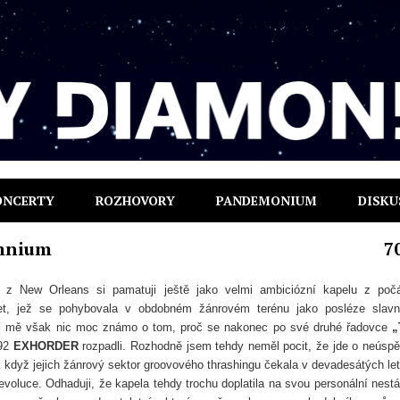
ONCERTY
ROZHOVORY
PANDEMONIUM
DISKU
mnium
7
e z New Orleans si pamatuji ještě jako velmi ambiciózní kapelu z poč
et, jež se pohybovala v obdobném žánrovém terénu jako posléze slavn
í mě však nic moc známo o tom, proč se nakonec po své druhé řadovce
„
992
EXHORDER
rozpadli. Rozhodně jsem tehdy neměl pocit, že jde o neúsp
k když jejich žánrový sektor groovového thrashingu čekala v devadesátých le
evoluce. Odhaduji, že kapela tehdy trochu doplatila na svou personální nestá