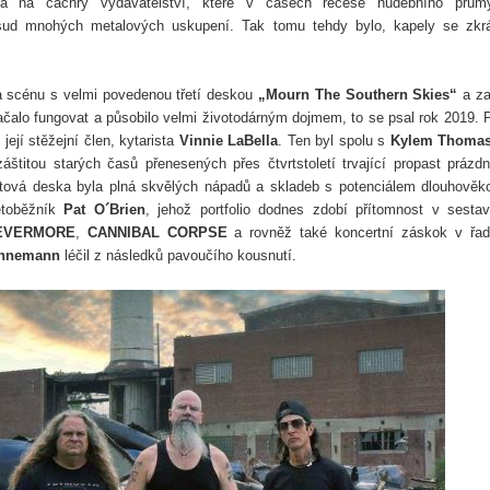
a na čachry vydavatelství, které v časech recese hudebního průmy
ud mnohých metalových uskupení. Tak tomu tehdy bylo, kapely se zkr
a scénu s velmi povedenou třetí deskou
„Mourn The Southern Skies“
a za
ačalo fungovat a působilo velmi životodárným dojmem, to se psal rok 2019. 
ejí stěžejní člen, kytarista
Vinnie LaBella
. Ten byl spolu s
Kylem Thoma
tou starých časů přenesených přes čtvrtstoletí trvající propast prázdn
tová deska byla plná skvělých nápadů a skladeb s potenciálem dlouhověko
ětoběžník
Pat O´Brien
, jehož portfolio dodnes zdobí přítomnost v sesta
EVERMORE
,
CANNIBAL CORPSE
a rovněž také koncertní záskok v řa
annemann
léčil z následků pavoučího kousnutí.