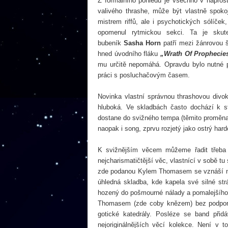
Z formálního pohledu je všechno v napro
valivého thrashe, může být vlastně spok
mistrem riffů, ale i psychotických sólí
opomenul rytmickou sekci. Ta je skute
bubeník
Sasha Horn
patří mezi žánrovou š
hned úvodního fláku
„Wrath Of Prophecie
mu určitě nepomáhá. Opravdu bylo nutné p
práci s posluchačovým časem.
Novinka vlastní správnou thrashovou divo
hluboká. Ve skladbách často dochází k s
dostane do svižného tempa (těmito proměnam
naopak i song, zprvu rozjetý jako ostrý ha
K svižnějším věcem můžeme řadit třeba
nejcharismatičtější věc, vlastnící v sobě t
zde podanou Kylem Thomasem se vznáší n
úhledná skladba, kde kapela své silné str
hozený do pošmourné nálady a pomalejšího
Thomasem (zde coby knězem) bez podpory 
gotické katedrály. Posléze se band při
nejoriginálnějších věcí kolekce. Není v