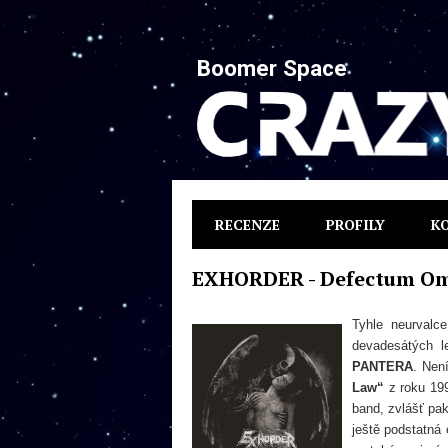
Boomer Space
RECENZE
PROFILY
K
EXHORDER - Defectum O
Tyhle neurvalc
devadesátých l
PANTERA
. Nen
Law“
z roku 1
band, zvlášť pa
ještě podstatná 