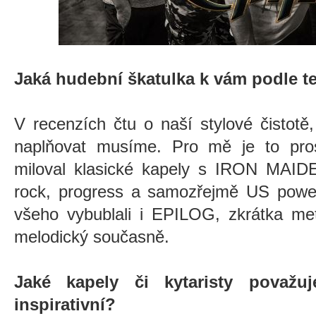
Jaká hudební škatulka k vám podle t
V recenzích čtu o naší stylové čistotě
naplňovat musíme. Pro mě je to pro
miloval klasické kapely s IRON MAIDE
rock, progress a samozřejmě US powe
všeho vybublali i EPILOG, zkrátka met
melodický současně.
Jaké kapely či kytaristy považ
inspirativní?