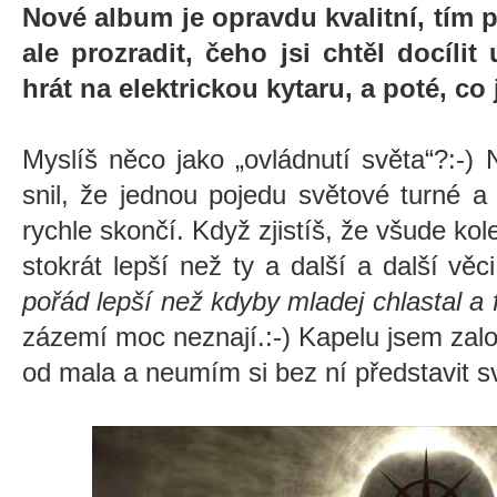
Nové album je opravdu kvalitní, tím 
ale prozradit, čeho jsi chtěl docílit 
hrát na elektrickou kytaru, a poté, co
Myslíš něco jako „ovládnutí světa“?:-)
snil, že jednou pojedu světové turné a 
rychle skončí. Když zjistíš, že všude kol
stokrát lepší než ty a další a další věci
pořád lepší než kdyby mladej chlastal a 
zázemí moc neznají.:-) Kapelu jsem založ
od mala a neumím si bez ní představit s