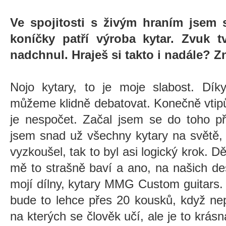
Ve spojitosti s živým hraním jsem 
koníčky patří výroba kytar. Zvuk 
nadchnul. Hraješ si takto i nadále? Zn
Nojo kytary, to je moje slabost. Dík
můžeme klidně debatovat. Konečně vtipů 
je nespočet. Začal jsem se do toho př
jsem snad už všechny kytary na světě,
vyzkoušel, tak to byl asi logický krok. D
mě to strašně baví a ano, na našich de
mojí dílny, kytary MMG Custom guitars. J
bude to lehce přes 20 kousků, když ne
na kterých se člověk učí, ale je to krá