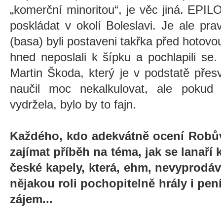
„komerční minoritou“, je věc jiná. EPI
poskládat v okolí Boleslavi. Je ale pr
(basa) byli postaveni takřka před hotovo
hned neposlali k šípku a pochlapili s
Martin Škoda, který je v podstatě přesv
naučil moc nekalkulovat, ale pokud
vydržela, bylo by to fajn.
Každého, kdo adekvátně ocení Robův
zajímat příběh na téma, jak se lanaří
české kapely, která, ehm, nevyprodá
nějakou roli pochopitelně hrály i pení
zájem...