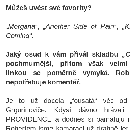
Můžeš uvést své favority?
„Morgana“
,
„Another Side of Pain“
,
„K
Coming“
.
Jaký osud k vám přivál skladbu
„C
pochmurnější, přitom však velmi
linkou se poměrně vymyká. Rob
nepotřebuje komentář.
Je to už docela „fousatá“ věc od 
Grgurinoviče. Kdysi dávno hráva
PROVIDENCE a dodnes si pamatuju něk
Robertem jsme kamarádi už drahně let 