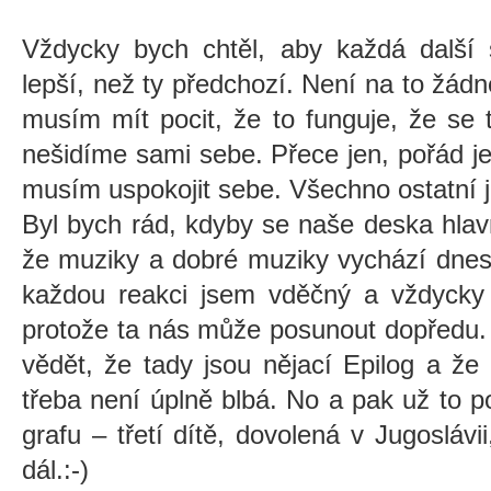
Vždycky bych chtěl, aby každá další
lepší, než ty předchozí. Není na to žádn
musím mít pocit, že to funguje, že se 
nešidíme sami sebe. Přece jen, pořád j
musím uspokojit sebe. Všechno ostatní 
Byl bych rád, kdyby se naše deska hlavn
že muziky a dobré muziky vychází dnes 
každou reakci jsem vděčný a vždycky be
protože ta nás může posunout dopředu. 
vědět, že tady jsou nějací Epilog a že 
třeba není úplně blbá. No a pak už to 
grafu – třetí dítě, dovolená v Jugoslá
dál.:-)