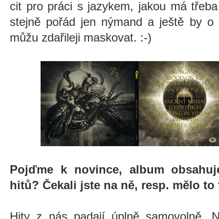
cit pro práci s jazykem, jakou má třeb
stejně pořád jen nýmand a ještě by o 
můžu zdařileji maskovat. :-)
Pojďme k novince, album obsahuj
hitů? Čekali jste na ně, resp. mělo to
Hity z nás padají úplně samovolně. N