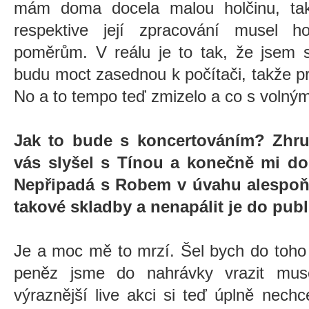
mám doma docela malou holčinu, tak
respektive její zpracování musel h
poměrům. V reálu je to tak, že jsem s
budu moct zasednou k počítači, takže p
No a to tempo teď zmizelo a co s voln
Jak to bude s koncertováním? Zhru
vás slyšel s Tínou a konečně mi doš
Nepřipadá s Robem v úvahu alespoň 
takové skladby a nenapálit je do publ
Je a moc mě to mrzí. Šel bych do toho
peněz jsme do nahrávky vrazit muse
výraznější live akci si teď úplně nechc