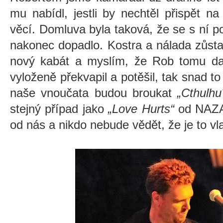
mu nabídl, jestli by nechtěl přispět n
věcí. Domluva byla taková, že se s ní 
nakonec dopadlo. Kostra a nálada zůsta
nový kabát a myslím, že Rob tomu dal
vyloženě překvapil a potěšil, tak snad t
naše vnoučata budou broukat
„Cthulh
stejný případ jako
„Love Hurts“
od NAZA
od nás a nikdo nebude vědět, že je to vl