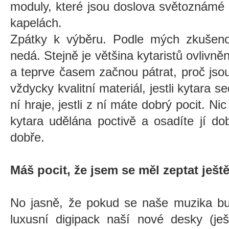
moduly, které jsou doslova světoznámé a
kapelách.
Zpátky k výběru. Podle mých zkušeno
nedá. Stejně je většina kytaristů ovlivněna
a teprve časem začnou pátrat, proč jsou
vždycky kvalitní materiál, jestli kytara 
ní hraje, jestli z ní máte dobrý pocit. N
kytara udělána poctivě a osadíte jí d
dobře.
Máš pocit, že jsem se měl zeptat ješt
No jasně, že pokud se naše muzika bud
luxusní digipack naší nové desky (je