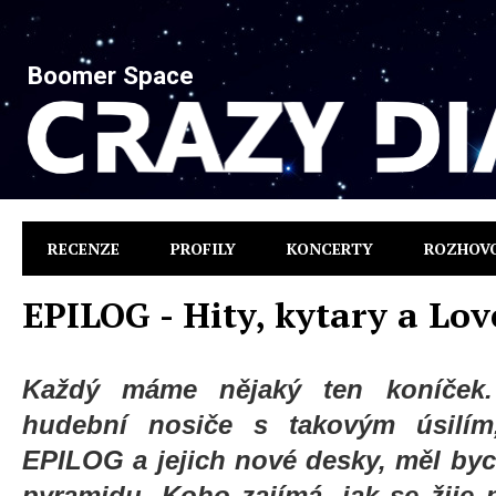
Boomer Space
RECENZE
PROFILY
KONCERTY
ROZHOV
EPILOG - Hity, kytary a Lov
Každý máme nějaký ten koníček.
hudební nosiče s takovým úsilím
EPILOG a jejich nové desky, měl byc
pyramidu. Koho zajímá, jak se žije