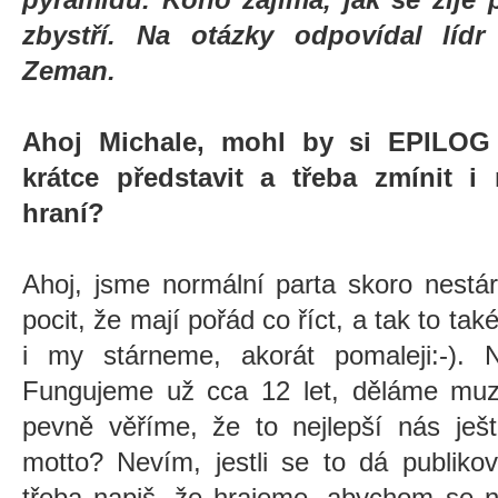
zbystří. Na otázky odpovídal lídr 
Zeman.
Ahoj Michale, mohl by si EPILOG
krátce představit a třeba zmínit 
hraní?
Ahoj, jsme normální parta skoro nestár
pocit, že mají pořád co říct, a tak to tak
i my stárneme, akorát pomaleji:-). 
Fungujeme už cca 12 let, děláme muzi
pevně věříme, že to nejlepší nás ješ
motto? Nevím, jestli se to dá publiko
třeba napiš, že hrajeme, abychom se ne