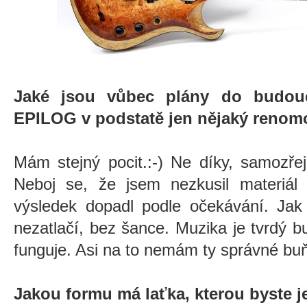
Jaké jsou vůbec plány do budou
EPILOG v podstatě jen nějaký renomo
Mám stejný pocit.:-) Ne díky, samozře
Neboj se, že jsem nezkusil materiál 
výsledek dopadl podle očekávání. Jak
nezatlačí, bez šance. Muzika je tvrdý b
funguje. Asi na to nemám ty správné bu
Jakou formu má laťka, kterou byste j