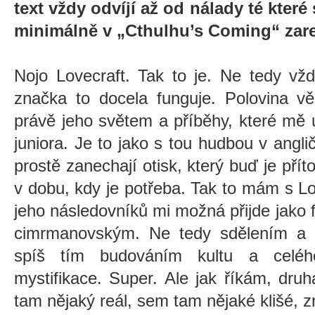
text vždy odvíjí až od nálady té kter
minimálně v „Cthulhu’s Coming“ zare
Nojo Lovecraft. Tak to je. Ne tedy vž
značka to docela funguje. Polovina vě
právě jeho světem a příběhy, které mě 
juniora. Je to jako s tou hudbou v anglič
prostě zanechají otisk, který buď je pří
v dobu, kdy je potřeba. Tak to mám s L
jeho následovníků mi možná přijde jako 
cimrmanovským. Ne tedy sdělením a 
spíš tím budováním kultu a celéh
mystifikace. Super. Ale jak říkám, druh
tam nějaký reál, sem tam nějaké klišé, zn