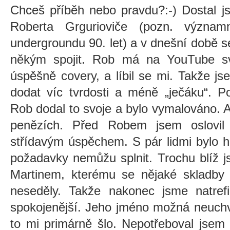
Chceš příběh nebo pravdu?:-) Dostal j
Roberta Grgurioviče (pozn. význam
undergroundu 90. let) a v dnešní době 
někým spojit. Rob má na YouTube sv
úspěšně covery, a líbil se mi. Takže jse
dodat víc tvrdosti a méně „ječáku“. Po
Rob dodal to svoje a bylo vymalováno. A
penězích. Před Robem jsem oslovil 
střídavým úspěchem. S pár lidmi bylo hn
požadavky nemůžu splnit. Trochu blíž j
Martinem, kterému se nějaké skladby l
neseděly. Takže nakonec jsme natre
spokojenější. Jeho jméno možná neuchv
to mi primárně šlo. Nepotřeboval jsem