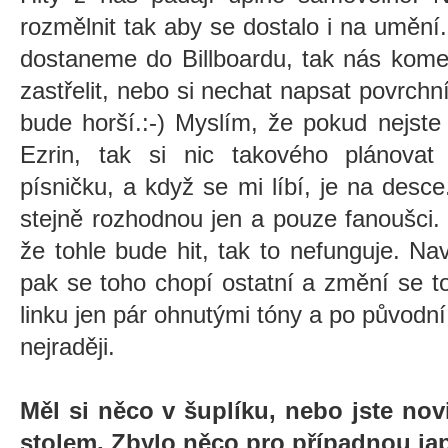
rozmělnit tak aby se dostalo i na umění.
dostaneme do Billboardu, tak nás kome
zastřelit, nebo si nechat napsat povrchn
bude horší.:-) Myslím, že pokud nejst
Ezrin, tak si nic takového plánova
písničku, a když se mi líbí, je na desce.
stejně rozhodnou jen a pouze fanoušci. 
že tohle bude hit, tak to nefunguje. N
pak se toho chopí ostatní a změní se 
linku jen pár ohnutými tóny a po původn
nejraději.
Měl si něco v šuplíku, nebo jste nov
stolem. Zbylo něco pro případnou ja