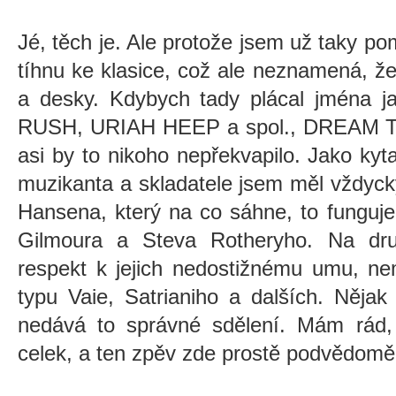
Jé, těch je. Ale protože jsem už taky p
tíhnu ke klasice, což ale neznamená, 
a desky. Kdybych tady plácal jména 
RUSH, URIAH HEEP a spol., DREAM TH
asi by to nikoho nepřekvapilo. Jako kyt
muzikanta a skladatele jsem měl vždyck
Hansena, který na co sáhne, to fungu
Gilmoura a Steva Rotheryho. Na dru
respekt k jejich nedostižnému umu, n
typu Vaie, Satrianiho a dalších. Nějak
nedává to správné sdělení. Mám rád, 
celek, a ten zpěv zde prostě podvědom