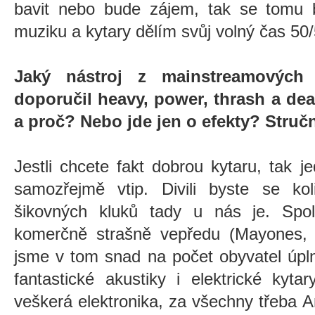
bavit nebo bude zájem, tak se tomu 
muziku a kytary dělím svůj volný čas 50/
Jaký nástroj z mainstreamových
doporučil heavy, power, thrash a dea
a proč? Nebo jde jen o efekty? Struč
Jestli chcete fakt dobrou kytaru, tak 
samozřejmě vtip. Divili byste se kol
šikovných kluků tady u nás je. Spol
komerčně strašně vepředu (Mayones, 
jsme v tom snad na počet obyvatel úpln
fantastické akustiky i elektrické kyta
veškerá elektronika, za všechny třeba A