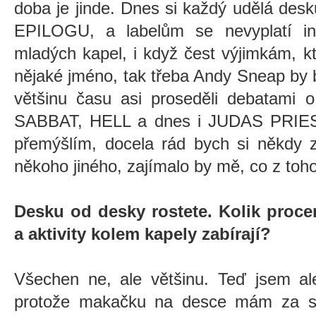
doba je jinde. Dnes si každý udělá desk
EPILOGU, a labelům se nevyplatí in
mladých kapel, i když čest výjimkám, kte
nějaké jméno, tak třeba Andy Sneap by b
většinu času asi proseděli debatami o
SABBAT, HELL a dnes i JUDAS PRIEST
přemýšlím, docela rád bych si někdy z
někoho jiného, zajímalo by mě, co z toho
Desku od desky rostete. Kolik procen
a aktivity kolem kapely zabírají?
Všechen ne, ale většinu. Teď jsem ale
protože makačku na desce mám za se