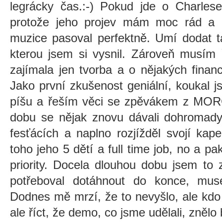
legrácky čas.:-) Pokud jde o Charlese
protože jeho projev mám moc rád a 
muzice pasoval perfektně. Umí dodat ta
kterou jsem si vysnil. Zároveň musím ř
zajímala jen tvorba a o nějakých finan
Jako první zkušenost geniální, koukal 
píšu a řeším věci se zpěvákem z MO
dobu se nějak znovu dávali dohromady
fesťácích a naplno rozjížděl svojí k
toho jeho 5 dětí a full time job, no a pak
priority. Docela dlouhou dobu jsem to 
potřeboval dotáhnout do konce, muse
Dodnes mě mrzí, že to nevyšlo, ale kdo
ale říct, že demo, co jsme udělali, znělo