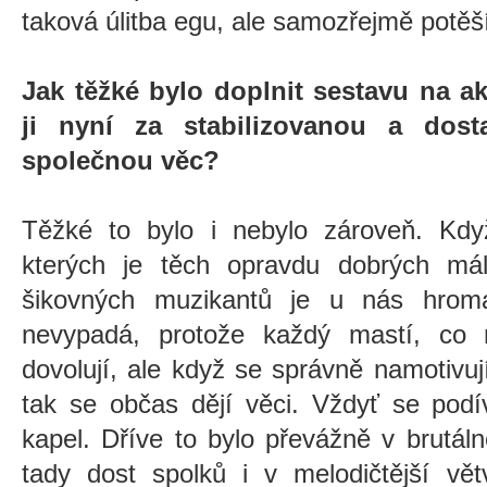
taková úlitba egu, ale samozřejmě potěš
Jak těžké bylo doplnit sestavu na a
ji nyní za stabilizovanou a dos
společnou věc?
Těžké to bylo i nebylo zároveň. Kd
kterých je těch opravdu dobrých má
šikovných muzikantů je u nás hrom
nevypadá, protože každý mastí, c
dovolují, ale když se správně namotivu
tak se občas dějí věci. Vždyť se podí
kapel. Dříve to bylo převážně v brutál
tady dost spolků i v melodičtější vět