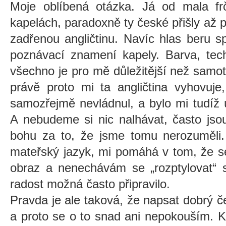
Moje oblíbená otázka. Já od mala frč
kapelách, paradoxně ty české přišly až
zadřenou angličtinu. Navíc hlas beru spí
poznávací znamení kapely. Barva, tech
všechno je pro mě důležitější než samo
právě proto mi ta angličtina vyhovuje
samozřejmě nevládnul, a bylo mi tudíž ú
A nebudeme si nic nalhávat, často jsou
bohu za to, že jsme tomu nerozuměli. 
mateřský jazyk, mi pomáhá v tom, že s
obraz a nenechávám se „rozptylovat“ 
radost možná často připravilo.
Pravda je ale taková, že napsat dobrý če
a proto se o to snad ani nepokouším. 