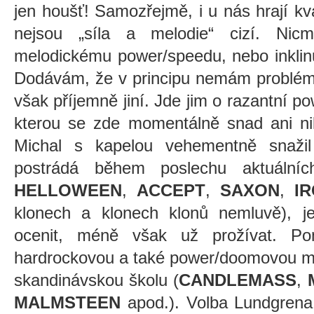
jen houšť! Samozřejmě, i u nás hrají kva
nejsou „síla a melodie“ cizí. Nic
melodickému power/speedu, nebo inklinuj
Dodávám, že v principu nemám problém
však příjemně jiní. Jde jim o razantní p
kterou se zde momentálně snad ani ni
Michal s kapelou vehementně snaži
postrádá během poslechu aktuální
HELLOWEEN
,
ACCEPT
,
SAXON
,
I
klonech a klonech klonů nemluvě), je
ocenit, méně však už prožívat. Pom
hardrockovou a také power/doomovou me
skandinávskou školu (
CANDLEMASS
,
MALMSTEEN
apod.). Volba Lundgrena 