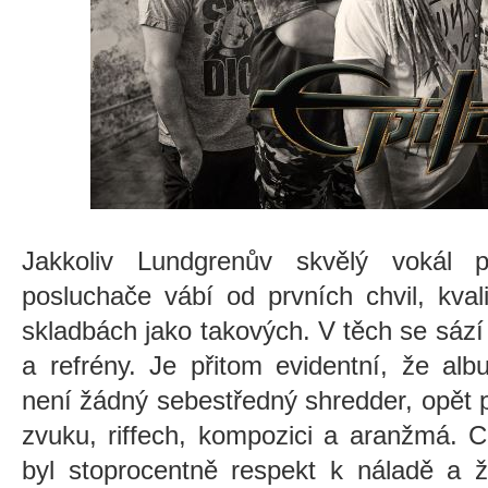
Jakkoliv Lundgrenův skvělý vokál p
posluchače vábí od prvních chvil, kva
skladbách jako takových. V těch se sáz
a refrény. Je přitom evidentní, že alb
není žádný sebestředný shredder, opět 
zvuku, riffech, kompozici a aranžmá. 
byl stoprocentně respekt k náladě a 