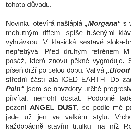
tohoto důvodu.
Novinku otevírá našláplá
„Morgana“
s v
mohutným riffem, spíše tušenými klá
vyhrávkou. V klasické sestavě sloka-br
nepřebývá. Před druhým refrénem Mich
pasáž, která znovu pěkně vygraduje. S
píseň drží po celou dobu. Valivá
„Blood
střední částí ala ICED EARTH. Do 
Pain“
jsem se navzdory určité progresiv
přivítal, nemohl dostat. Podobně la
pozdní
ANGEL DUST
, se podle mě p
jede už jen ve velkém stylu. Vrcho
každopádně stavím titulku, na níž 