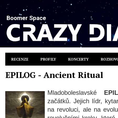
Boomer Space
RECENZE
PROFILY
KONCERTY
ROZHOV
EPILOG - Ancient Ritual
Mladoboleslavské
EPI
začátků. Jejich lídr, kyta
na revoluci, ale na evol
revolučními kroky, které