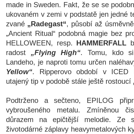
made in Sweden. Fakt, že se se podobná
ukovaném v zemi v podstatě jen jedné
zvané
„Radegast“
, působí až úsměvně.
„Ancient Ritual“ podobná magie bez p
HELLOWEEN, resp.
HAMMERFALL
b
radost
„Flying High“
. Tomu, kdo si 
Landeho, je naproti tomu určen naléhav
Yellow“
. Ripperovo období v ICED
utajený tip v podobě stále ještě rostoucí
Podtrženo a sečteno, EPILOG připra
vybroušeného metalu. Zmíněnou čist
důrazem na epičtější melodie. Ze s
životodárné záplavy heavymetalových kyta