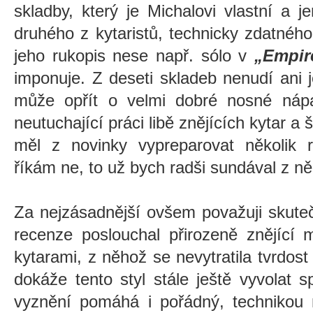
skladby, který je Michalovi vlastní a j
druhého z kytaristů, technicky zdatnéh
jeho rukopis nese např. sólo v
„Empir
imponuje. Z deseti skladeb nenudí ani 
může opřít o velmi dobré nosné nápad
neutuchající práci libě znějících kytar a
měl z novinky vypreparovat několik r
říkám ne, to už bych radši sundával z ně
Za nejzásadnější ovšem považuji skute
recenze poslouchal přirozeně znějící 
kytarami, z něhož se nevytratila tvrdost 
dokáže tento styl stále ještě vyvolat
vyznění pomáhá i pořádný, technikou 