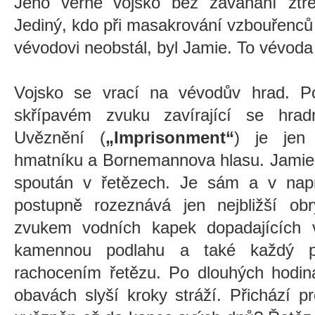
Jeho věrné vojsko bez zaváhání ztre
Jediný, kdo při masakrování vzbouřenců
vévodovi neobstál, byl Jamie. To vévod
Vojsko se vrací na vévodův hrad. 
skřípavém zvuku zavírající se hrad
Uvěznění (
„Imprisonment“
) je jen i
hmatníku a Bornemannova hlasu. Jamie 
spoután v řetězech. Je sám a v nap
postupně rozeznává jen nejbližší obr
zvukem vodních kapek dopadajících v
kamennou podlahu a také každý p
rachocením řetězu. Po dlouhých hodin
obavách slyší kroky stráží. Přichází p