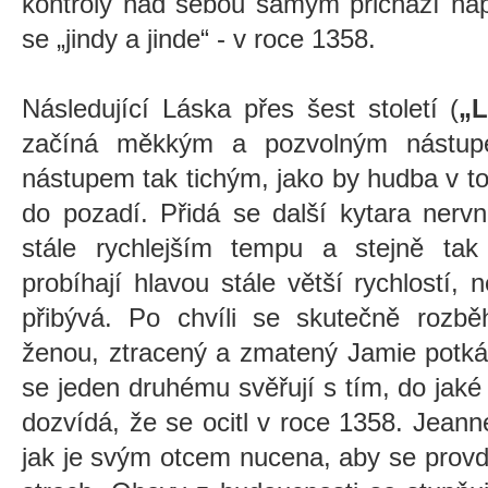
kontroly nad sebou samým přichází nap
se „jindy a jinde“ - v roce 1358.
Následující Láska přes šest století (
„L
začíná měkkým a pozvolným nástupe
nástupem tak tichým, jako by hudba v t
do pozadí. Přidá se další kytara nervn
stále rychlejším tempu a stejně tak 
probíhají hlavou stále větší rychlostí,
n
přibývá. Po chvíli se skutečně roz
ženou, ztracený a zmatený Jamie potk
se jeden druhému svěřují s tím, do jaké 
dozvídá, že se ocitl v roce 1358. Jean
jak je svým otcem nucena, aby se prov