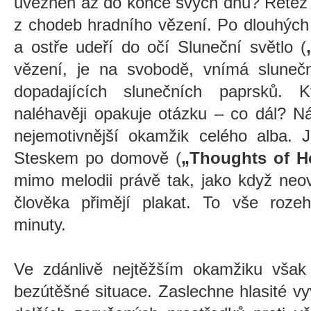
uvězněn až do konce svých dnů? Řetěz j
z chodeb hradního vězení. Po dlouhých
a ostře udeří do očí Sluneční světlo (
vězení, je na svobodě, vnímá sluneční
dopadajících slunečních paprsků. K
naléhavěji opakuje otázku – co dál? Ná
nejemotivnější okamžik celého alba. 
Steskem po domově (
„Thoughts of 
mimo melodii
právě tak, jako když neo
člověka přimějí plakat. To vše roz
minuty.
Ve zdánlivě nejtěžším okamžiku však
bezútěšné situace. Zaslechne hlasité vy