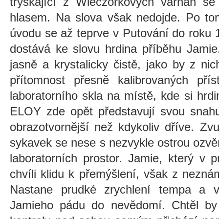
tryskající z Wieczorkových varhan se
hlasem. Na slova však nedojde. Po 
úvodu se až teprve v Putování do roku 
dostává ke slovu hrdina příběhu Jamie.
jasně a krystalicky čistě, jako by z nic
přítomnost přesně kalibrovaných přís
laboratorního skla na místě, kde si hrd
ELOY zde opět představují svou snahu 
obrazotvornější než kdykoliv dříve. Z
sykavek se nese s nezvykle ostrou ozv
laboratorních prostor. Jamie, který v pr
chvíli klidu k přemýšlení, však z nezn
Nastane prudké zrychlení tempa a v
Jamieho pádu do nevědomí. Chtěl by s