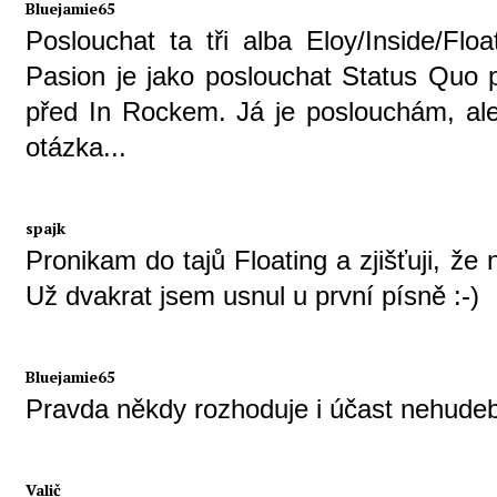
Bluejamie65
Poslouchat ta tři alba Eloy/Inside/Fl
Pasion je jako poslouchat Status Quo 
před In Rockem. Já je poslouchám, ale j
otázka...
spajk
Pronikam do tajů Floating a zjišťuji, ž
Už dvakrat jsem usnul u první písně :-)
Bluejamie65
Pravda někdy rozhoduje i účast nehudeb
Valič