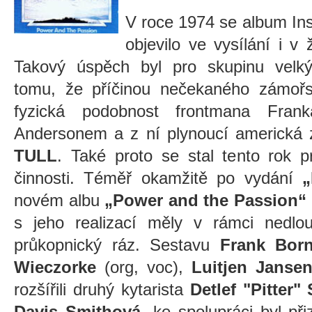
V roce 1974 se album In
objevilo ve vysílání i v 
Takový úspěch byl pro skupinu velk
tomu, že příčinou nečekaného zámoř
fyzická podobnost frontmana Fra
Andersonem a z ní plynoucí americk
TULL
. Také proto se stal tento rok
činnosti. Téměř okamžitě po vydání
„
novém albu
„Power and the Passion“
s jeho realizací měly v rámci nedlo
průkopnický ráz. Sestavu
Frank Bor
Wieczorke
(org, voc),
Luitjen Janse
rozšířili druhý kytarista
Detlef "Pitter
Davis Smithová
, ke spolupráci byl př