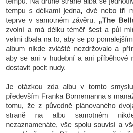
tempu. Na druhé straně alba se jednotliv
tempu s délkami jedna, dvě nebo tři 
teprve v samotném závěru.
„The Bell
zvolní a má délku téměř šest a půl min
velmi dbala na to, aby se po pomalejší
album nikde zvláště nezdržovalo a pří
aby se ani v hudební a ani příběhové 
dostavit pocit nudy.
Je otázkou zda albu v tomto smyslu
především Franka Bornemanna s manaže
tomu, že z původně plánovaného dvoja
straně na albu samotném nikde
nezaznamenáte, vše spolu souvisí a vš