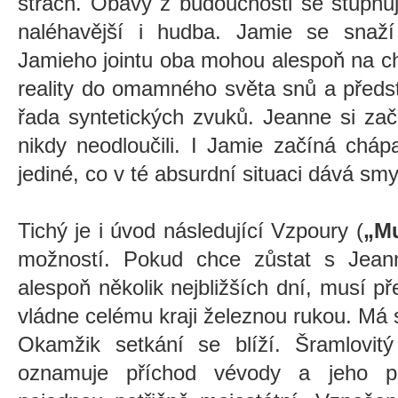
strach. Obavy z budoucnosti se stupňuj
naléhavější i hudba. Jamie se snaž
Jamieho jointu oba mohou alespoň na ch
reality do omamného světa snů a předst
řada syntetických zvuků. Jeanne si za
nikdy neodloučili. I Jamie začíná cháp
jediné, co v té absurdní situaci dává smy
Tichý je i úvod následující Vzpoury (
„Mu
možností. Pokud chce zůstat s Jeanne
alespoň několik nejbližších dní, musí př
vládne celému kraji železnou rukou. Má s
Okamžik setkání se blíží. Šramlovit
oznamuje příchod vévody a jeho pr