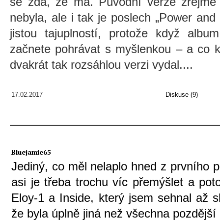
se zdá, že má. Původní verze zřejmě 
nebyla, ale i tak je poslech „Power an
jistou tajuplností, protože když albu
začnete pohrávat s myšlenkou – a co 
dvakrát tak rozsáhlou verzi vydal....
17.02.2017
Diskuse (9)
Bluejamie65
Jediný, co měl nelaplo hned z prvního 
asi je třeba trochu víc přemýšlet a po
Eloy-1 a Inside, který jsem sehnal až 
že byla úplně jiná než všechna pozdější 