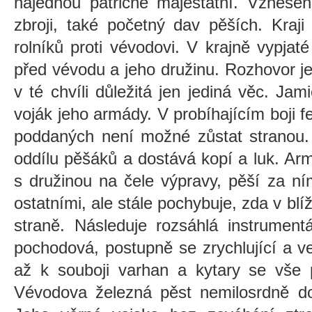
najednou patřičně majestátní. Vzneše
zbroji, také početný dav pěších. Kraj
rolníků proti vévodovi. V krajně vypjat
před vévodu a jeho družinu. Rozhovor je
v té chvíli důležitá jen jediná věc. Jam
voják jeho armády. V probíhajícím boji f
poddaných není možné zůstat stranou.
oddílu pěšáků a dostává kopí a luk. Ar
s družinou na čele výpravy, pěší za n
ostatními, ale stále pochybuje, zda v blí
straně. Následuje rozsáhlá instrument
pochodová, postupně se zrychlující a ve
až k souboji varhan a kytary se vše p
Vévodova železná pěst nemilosrdně dop