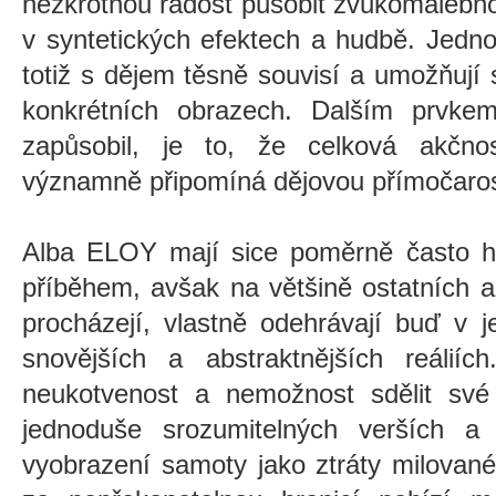
nezkrotnou radost působit zvukomalebnost
v syntetických efektech a hudbě. Jedno
totiž s dějem těsně souvisí a umožňují s
konkrétních obrazech. Dalším prvk
zapůsobil, je to, že celková akčno
významně připomíná dějovou přímočaros
Alba ELOY mají sice poměrně často hr
příběhem, avšak na většině ostatních a
procházejí, vlastně odehrávají buď v 
snovějších a abstraktnějších reáliíc
neukotvenost a nemožnost sdělit sv
jednoduše srozumitelných verších a
vyobrazení samoty jako ztráty milované