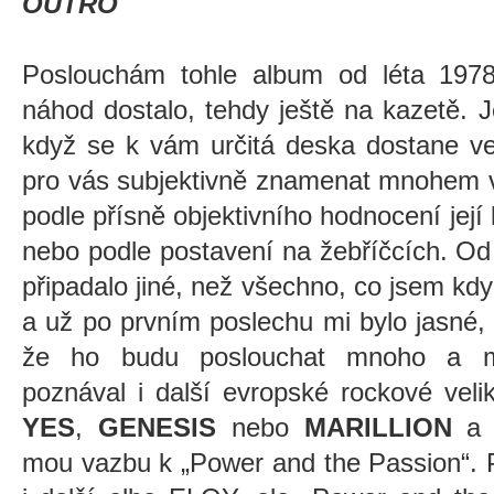
OUTRO
Poslouchám tohle album od léta 197
náhod dostalo, tehdy ještě na kazetě.
když se k vám určitá deska dostane ve
pro vás subjektivně znamenat mnohem v
podle přísně objektivního hodnocení její 
nebo podle postavení na žebříčcích. O
připadalo jiné, než všechno, co jsem kdy
a už po prvním poslechu mi bylo jasné,
že ho budu poslouchat mnoho a m
poznával i další evropské rockové veli
YES
,
GENESIS
nebo
MARILLION
mou vazbu k „Power and the Passion“. P