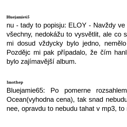
Bluejamie65
nu - tady to popisju: ELOY - Navždy ve
všechny, nedokážu to vysvětlit, ale co si
mi dosud vždycky bylo jedno, nemělo
Pozdějc mi pak případalo, že čím hanl
bylo zajímavější album.
Imothep
Bluejamie65: Po pomerne rozsahlem
Ocean(vyhodna cena), tak snad nebudu z
nee, opravdu to nebudu tahat v mp3, to