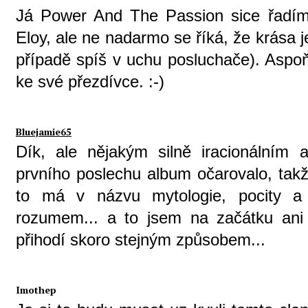
Já Power And The Passion sice řadí
Eloy, ale ne nadarmo se říká, že krása 
případě spíš v uchu posluchače). Aspoň
ke své přezdívce. :-)
Bluejamie65
Dík, ale nějakým silně iracionální
prvního poslechu album očarovalo, takže
to má v názvu mytologie, pocity a
rozumem... a to jsem na začátku ani 
přihodí skoro stejným způsobem...
Imothep