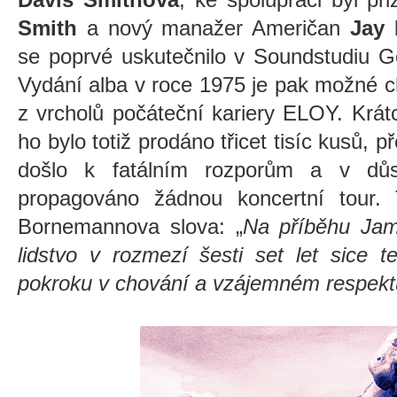
Smith
a nový manažer Američan
Jay 
se poprvé uskutečnilo v Soundstudiu G
Vydání alba v roce 1975 je pak možné c
z vrcholů počáteční kariery ELOY. Krát
ho bylo totiž prodáno třicet tisíc kusů,
došlo k fatálním rozporům a v důs
propagováno žádnou koncertní tour.
Bornemannova slova:
„
Na příběhu Jam
lidstvo v rozmezí šesti set let sice t
pokroku v chování a vzájemném respektu