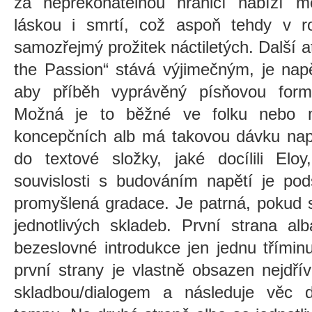
za nepřekonatelnou hranicí nabízí m
láskou i smrtí, což aspoň tehdy v r
samozřejmý prožitek náctiletých. Další a
the Passion“ stává výjimečným, je nap
aby příběh vyprávěný písňovou form
Možná je to běžné ve folku nebo m
koncepčních alb má takovou dávku na
do textové složky, jaké docílili Elo
souvislosti s budováním napětí je pod
promyšlená gradace. Je patrná, pokud s
jednotlivých skladeb. První strana al
bezeslovné introdukce jen jednu třímin
první strany je vlastně obsazen nejdř
skladbou/dialogem a následuje věc d