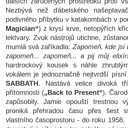
dalších zaručených prostředků proti
Nezbývá než ďábelského našeptavač
podivného příbytku v katakombách v po
Magician“
) z krysí krve, netopýřích kří
lektvary. Zvuk nástrojů utichne, zůstan
mumlá svá zaříkadla:
Zapomeň, kde jsi b
zapomeň... zapomeň... a pij můj elixír
hardrockový kousek s náhle zhrubl
vokálem je jednoznačně nejtvrdší písní
SABBATH
. Nastává velice divoká tř
přítomnosti (
„Back to Present“
). Čarod
zapůsobily. Jamie opouští trestnou v
proniká přehradou času přes šest s
vlastního časoprostoru - do roku 1958.