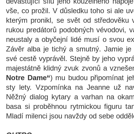
devastující sílu jeho kouzelného nápo
vše, co prožil. V důsledku toho si ale 
kterým pronikl, se svět od středověku 
rukou predátorů podobných vévodovi, vá
neustaly a obyčejní lidé musí o svou e
Závěr alba je tichý a smutný. Jamie j
své cestě vyprávěl. Stejně by jeho vyprá
majestátně klidný zvuk zvonů a vznešen
Notre Dame“
) mu budou připomínat je
sty lety. Vzpomínka na Jeanne už nav
Něžný dialog kytary a varhan na okamži
basa si proběhnou rytmickou figuru ta
Mladí milenci jsou navždy od sebe odděl