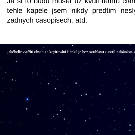
Ja si to budu muset uz kvuli temto cl
tehle kapele jsem nikdy predtim nesl
zadnych casopisech, atd.
Jakékoliv využití obsahu a kopírování článků je bez souhlasu autorů zakázán