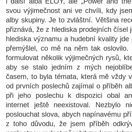
i další alba ELOY, ale „Power and the
svou výjimečnost ani ve chvíli, kdy js
alby skupiny. Je to zvláštní. Většina re
přiznává, že z hlediska prodejních čísel
hlediska významu a hudební kvality jde
přemýšlel, co mě na něm tak oslovilo.
formulovat několik výjimečných rysů, kt
aby se stalo jedním z mých nejoblíben
časem, to byla témata, která mě vždy v
od prvních poslechů zajímal o příběh a
při jeho
poslechu k dispozici obal a
internet ještě neexistoval. Nezbylo n
poslouchat slova, abych napínavému pří
z toho důvodu, že jsem příběh odkrýv