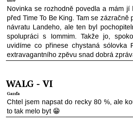
orre
Novinka se rozhodně povedla a mám jí
před Time To Be King. Tam se zázračně p
návratu Landeho, ale ten byl pochopitel
spolupráci s Iommim. Takže jo, spoko
uvidíme co přinese chystaná sólovka 
extravagantního zpěvu snad dobrá zpráva
WALG - VI
Gazďa
Chtel jsem napsat do recky 80 %, ale ko
to tak melo byt 😁