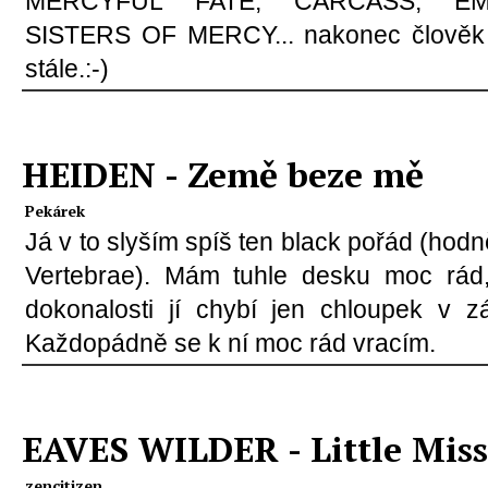
MERCYFUL FATE, CARCASS, EM
SISTERS OF MERCY... nakonec člověk zj
stále.:-)
HEIDEN - Země beze mě
Pekárek
Já v to slyším spíš ten black pořád (ho
Vertebrae). Mám tuhle desku moc rád,
dokonalosti jí chybí jen chloupek v z
Každopádně se k ní moc rád vracím.
EAVES WILDER - Little Mis
zencitizen