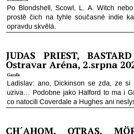
Po Blondshell, Scowl, L. A. Witch nebo
prostě čich na tyhle současné indie ka
opravdu skvělá.
JUDAS PRIEST, BASTARD
Ostravar Aréna, 2.srpna 20
Gazďa
Ladislav: ano, Dickinson se zda, ze s
uziva… Podobne jako Halford to ma i Gill
co natocili Coverdale a Hughes ani neslys
CH´AHOM, OTRAS, MÖ