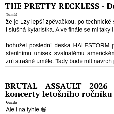
THE PRETTY RECKLESS - D
Tomáš
že je Lzy lepší zpěvačkou, po technické 
i slušná kytaristka. A ve finále se mi taky l
bohužel poslední deska HALESTORM p
sterilnímu unisex svalnatému americk
zní strašně uměle. Tady bude mít navrc
BRUTAL ASSAULT 2026 -
koncerty letošního ročníku
Gazďa
Ale i na tyhle 😁