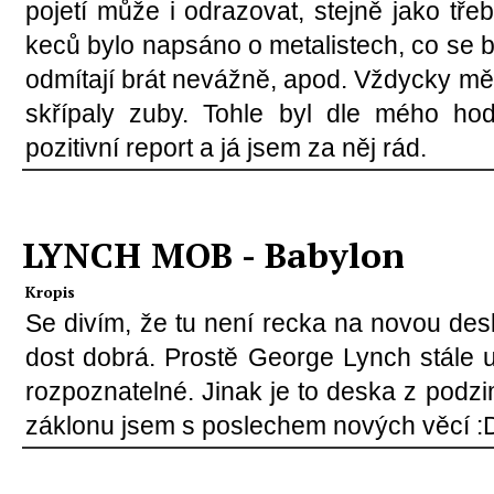
pojetí může i odrazovat, stejně jako tře
keců bylo napsáno o metalistech, co se 
odmítají brát nevážně, apod. Vždycky mě
skřípaly zuby. Tohle byl dle mého ho
pozitivní report a já jsem za něj rád.
LYNCH MOB - Babylon
Kropis
Se divím, že tu není recka na novou desk
dost dobrá. Prostě George Lynch stále u
rozpoznatelné. Jinak je to deska z podz
záklonu jsem s poslechem nových věcí :