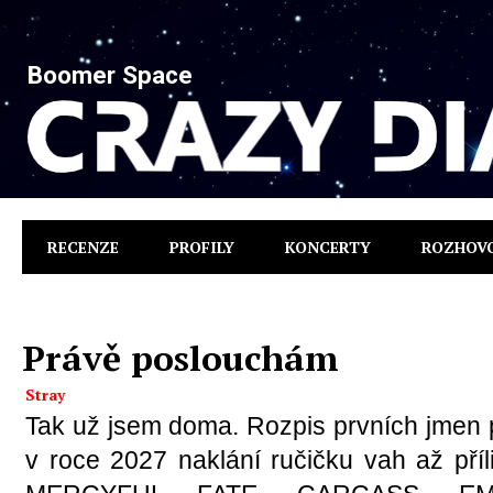
Boomer Space
RECENZE
PROFILY
KONCERTY
ROZHOV
Právě poslouchám
Stray
Tak už jsem doma. Rozpis prvních jmen p
v roce 2027 naklání ručičku vah až příl