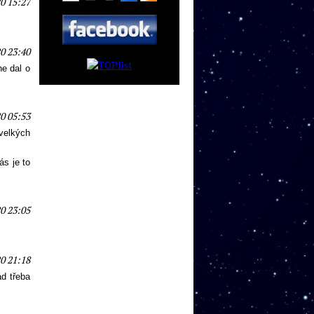
0 15:27
0 23:40
ne dal o
0 05:53
velkých
s je to
0 23:05
0 21:18
ád třeba