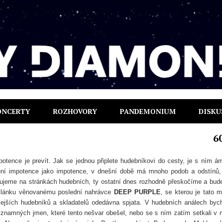
ONCERTY
ROZHOVORY
PANDEMONIUM
DISKU
6
potence je prevít. Jak se jednou připlete hudebníkovi do cesty, je s ním á
ní impotence jako impotence, v dnešní době má mnoho podob a odstínů,
bujeme na stránkách hudebních, ty ostatní dnes rozhodně přeskočíme a bu
článku věnovanému poslední nahrávce
DEEP PURPLE
, se kterou je tato m
lejších hudebníků a skladatelů odedávna spjata. V hudebních análech by
 významných jmen, které tento nešvar obešel, nebo se s ním zatím setkali v 