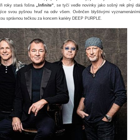
tři roky stará fošna
„Infinite“
, se tyčí vedle novinky jako sošný rek plný d
ajíce svou pyšnou hruď na odiv všem. Ověnčen blyštivými vyznamenáním
te“ tou správnou tečkou za koncem kariéry DEEP PURPLE.