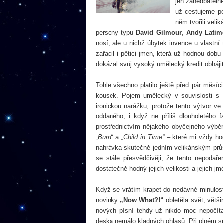
jen zanedbateln
už cestujeme po
něm tvořili vel
persony typu
David Gilmour
,
Andy Latim
nosí, ale u nichž úbytek invence u vlastní
zařadil i pětici jmen, která už hodnou dob
dokázal svůj vysoký umělecký kredit obhájit
Tohle všechno platilo ještě před pár měsí
kousek. Pojem umělecký v souvislosti s
ironickou narážku, protože tento výtvor 
oddaného, i když ne příliš dlouholetého 
prostřednictvím nějakého obyčejného výběru
„Burn“
a
„Child in Time“
– které mi vždy hod
nahrávka skutečně jedním velikánským průš
se stále přesvědčivěji, že tento nepodaře
dostatečně hodný jejich velikosti a jejich jm
Když se vrátím krapet do nedávné minulost
novinky
„Now What?!“
obletěla svět, vět
nových písní tehdy už nikdo moc nepočíta
deska nemálo kladných ohlasů. Při plném sro