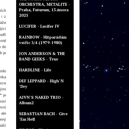
ORCHESTRA, METALITE -
Praha, Futurum, 15.února
ních
2025
 i z
káže
LUCIFER - Lucifer IV
jící
odří
RAINBOW - Hitparádám
vině
vstříc 3/4 (1979-1980)
e do
b je
JON ANDERSON & THE
BAND GEEKS - True
HARDLINE - Life
vodu
nika
DEF LEPPARD - High´N
sce
´Dry
nými
“
je
AIVN´S NAKED TRIO -
musí
Album2
rvní
SEBASTIAN BACH - Give
 ale
´Em Hell
dený
náší