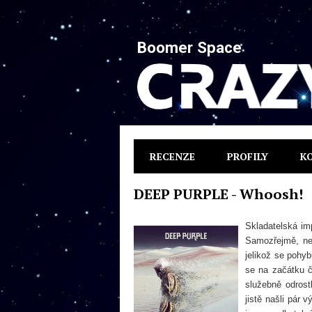
Boomer Space
RECENZE
PROFILY
K
DEEP PURPLE - Whoosh!
Skladatelská im
Samozřejmě, ne
jelikož se pohy
se na začátku 
služebně odrost
jistě našli pár