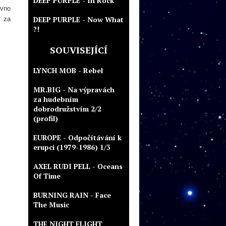
DEEP PURPLE - In Rock
ávno
DEEP PURPLE - Now What
i za
?!
SOUVISEJÍCÍ
LYNCH MOB - Rebel
MR.BIG - Na výpravách
za hudebním
dobrodružstvím 2/2
(profil)
EUROPE - Odpočítávání k
erupci (1979-1986) 1/3
AXEL RUDI PELL - Oceans
Of Time
BURNING RAIN - Face
The Music
THE NIGHT FLIGHT