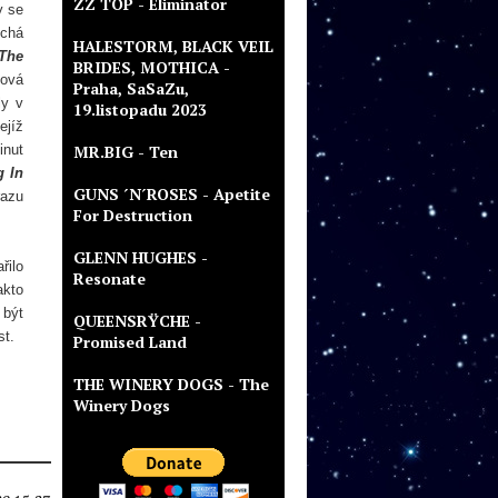
ZZ TOP - Eliminator
y se
echá
HALESTORM, BLACK VEIL
The
BRIDES, MOTHICA -
ková
Praha, SaSaZu,
ly v
19.listopadu 2023
jejíž
inut
MR.BIG - Ten
g In
GUNS ´N´ROSES - Apetite
razu
For Destruction
GLENN HUGHES -
řilo
Resonate
akto
 být
QUEENSRŸCHE -
st.
Promised Land
THE WINERY DOGS - The
Winery Dogs