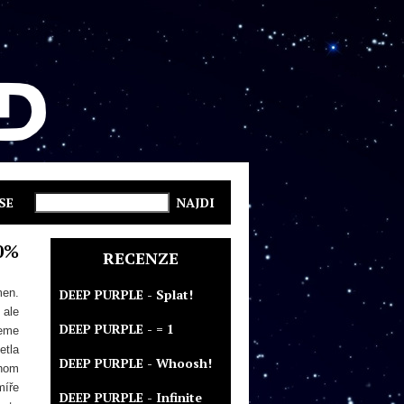
SE
0%
RECENZE
men.
DEEP PURPLE - Splat!
 ale
DEEP PURPLE - = 1
deme
etla
DEEP PURPLE - Whoosh!
chom
míře
DEEP PURPLE - Infinite