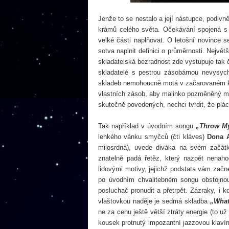
Jenže to se nestalo a její nástupce, podiv
krámů celého světa. Očekávání spojená s 
velké části naplňovat. O letošní novince s
sotva naplnit definici o průměrnosti. Nejvě
skladatelská bezradnost zde vystupuje tak ča
skladatelé s pestrou zásobárnou nevysych
skladeb nemohoucně motá v začarovaném kru
vlastních zásob, aby malinko pozměněný moti
skutečně povedených, nechci tvrdit, že plác
Tak například v úvodním songu
„Throw M
lehkého vánku smyčců (čti kláves)
Dona 
milosrdná), uvede diváka na svém začát
znatelně padá řetěz, který nazpět nenaho
lidovými motivy, jejichž podstata vám zač
po úvodním chvalitebném songu obstojnou
posluchač pronudit a přetrpět. Zázraky, i 
vlaštovkou naděje je sedmá skladba
„What
ne za cenu ještě větší ztráty energie (to 
kousek protnutý impozantní jazzovou klavír