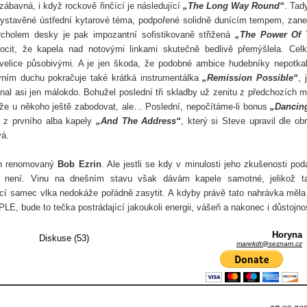
ábavná, i když rockově řinčící je následující
„The Long Way Round“
. Tad
 vystavěné ústřední kytarové téma, podpořené solidně dunícím tempem, zan
Vrcholem desky je pak impozantní sofistikovaně střižená
„The Power Of 
ocit, že kapela nad notovými linkami skutečně bedlivě přemýšlela. Cel
í velice působivými. A je jen škoda, že podobné ambice hudebníky nepotka
vním duchu pokračuje také krátká instrumentálka
„Remission Possible“
, 
 asi jen málokdo. Bohužel poslední tři skladby už zenitu z předchozích m
e u někoho ještě zabodovat, ale… Poslední, nepočítáme-li bonus
„Dancin
g z prvního alba kapely
„And The Address“
, který si Steve upravil dle ob
vá.
ván renomovaný
Bob Ezrin
. Ale jestli se kdy v minulosti jeho zkušenosti poda
ně není. Vinu na dnešním stavu však dávám kapele samotné, jelikož t
cí samec vlka nedokáže pořádně zasytit. A kdyby právě tato nahrávka měla
E, bude to tečka postrádající jakoukoli energii, vášeň a nakonec i důstojno
Horyna
Diskuse (53)
marekdt@seznam.cz