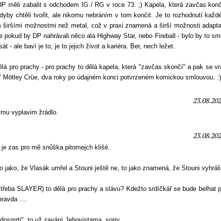
to DP měli zabalit s odchodem IG / RG v roce 73. ;) Kapela, která zavčas ko
kdyby chtěli tvořit, ale nikomu nebráním v tom končit. Je to rozhodnutí každ
m širšími možnostmi než metal, což v praxi znamená a širší možnosti adapta
 pokud by DP nahrávali něco ala Highway Star, nebo Fireball - bylo by to sm
t - ale baví je to, je to jejich život a kariéra. Ber, nech ležet.
lá pro prachy - pro prachy to dělá kapela, která "zavčas skončí" a pak se vra
 Mötley Crüe, dva roky po údajném konci potvrzeném komickou smlouvou. :)
23.08.202
k mu vyplavim žrádlo.
23.08.202
e je zas pro mě snůška pitomejch klišé.
 jako, že Vlasák umřel a Stouni ještě ne, to jako znamená, že Stouni vyhrál
 třeba SLAYER) to dělá pro prachy a slávu? Kdežto srdíčkář se bude belhat 
pravda ....
dosmrti", to už zavání Jehovistama, sorry.