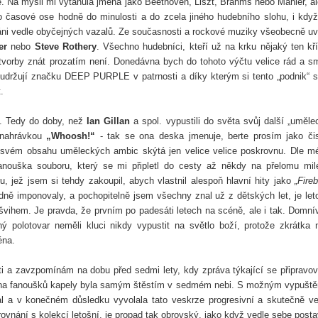
é. Na mysli mi vytanula jména jako Beethoven, Liszt, Brahms nebo Mahler, al
 časové ose hodně do minulosti a do zcela jiného hudebního slohu, i když
ikáni vedle obyčejných vazalů. Ze současnosti a rockové muziky všeobecně u
er
nebo
Steve Rothery
. Všechno hudebníci, kteří už na krku nějaký ten kř
 tvorby znát prozatím není. Donedávna bych do tohoto výčtu velice rád a s
u udržují značku DEEP PURPLE v patrnosti a díky kterým si tento „podnik“ s
.
ci. Tedy do doby, než
Ian Gillan
a spol. vypustili do světa svůj další „uměle
 nahrávkou
„Whoosh!“
- tak se ona deska jmenuje, berte prosím jako či
ve svém obsahu uměleckých ambic skýtá jen velice velice poskrovnu. Dle m
fanouška souboru, který se mi připletl do cesty až někdy na přelomu mil
, jež jsem si tehdy zakoupil, abych vlastnil alespoň hlavní hity jako
„Fireb
ně imponovaly, a pochopitelně jsem všechny znal už z dětských let, je let
vihem. Je pravda, že prvním po padesáti letech na scéně, ale i tak. Domn
ný polotovar neměli kluci nikdy vypustit na světlo boží, protože zkrátka 
éna.
i a zavzpomínám na dobu před sedmi lety, kdy zpráva týkající se připravo
šina fanoušků kapely byla samým štěstím v sedmém nebi. S možným vypušt
l a v konečném důsledku vyvolala tato veskrze progresivní a skutečně ve
vnání s kolekcí letošní, je propad tak obrovský, jako když vedle sebe posta