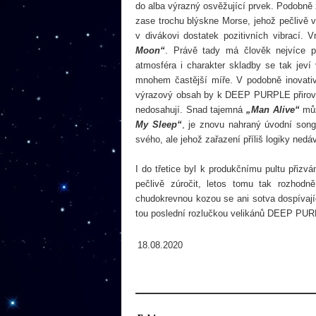
do alba výrazný osvěžující prvek. Podobně z
zase trochu blýskne Morse, jehož pečlivě
v divákovi dostatek pozitivních vibrací. 
Moon“
. Právě tady má člověk nejvíce p
atmosféra i charakter skladby se tak jev
mnohem častější míře. V podobně inovati
výrazový obsah by k DEEP PURPLE přirovnal
nedosahují. Snad tajemná
„Man Alive“
můž
My Sleep“
, je znovu nahraný úvodní son
svého, ale jehož zařazení příliš logiky nedá
I do třetice byl k produkčnímu pultu přiz
pečlivě zúročit, letos tomu tak rozhod
chudokrevnou kozou se ani sotva dospívají
tou poslední rozlučkou velikánů DEEP PURPL
18.08.2020