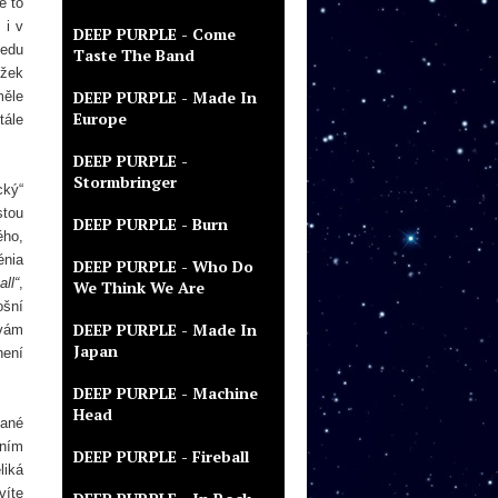
e to
 i v
DEEP PURPLE - Come
vedu
Taste The Band
ížek
DEEP PURPLE - Made In
měle
Europe
tále
DEEP PURPLE -
Stormbringer
cký“
stou
DEEP PURPLE - Burn
ého,
énia
DEEP PURPLE - Who Do
all“
,
We Think We Are
ošní
DEEP PURPLE - Made In
ívám
Japan
není
DEEP PURPLE - Machine
Head
vané
ěním
DEEP PURPLE - Fireball
liká
víte