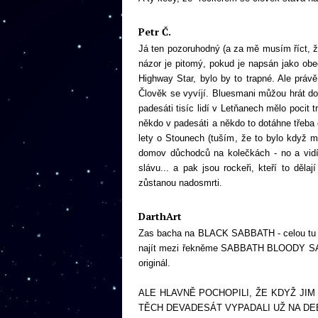
Petr Č.
Já ten pozoruhodný (a za mě musím říct, že
názor je pitomý, pokud je napsán jako obe
Highway Star, bylo by to trapné. Ale práv
Člověk se vyvíjí. Bluesmani můžou hrát do
padesáti tisíc lidí v Letňanech mělo pocit 
někdo v padesáti a někdo to dotáhne třeba
lety o Stounech (tuším, že to bylo když m
domov důchodců na kolečkách - no a vidíte,
slávu... a pak jsou rockeři, kteří to děla
zůstanou nadosmrti.
DarthArt
Zas bacha na BLACK SABBATH - celou tu dob
najít mezi řekněme SABBATH BLOODY SAB
originál.
ALE HLAVNĚ POCHOPILI, ŽE KDYŽ JI
TĚCH DEVADESÁT VYPADALI UŽ NA DEBU