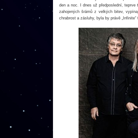
den a noc. I dnes už předposlední, teprve 
zahojených šrámů z velkých bitev, vypín
chrabrost a zásluhy, byla by právě „Infini