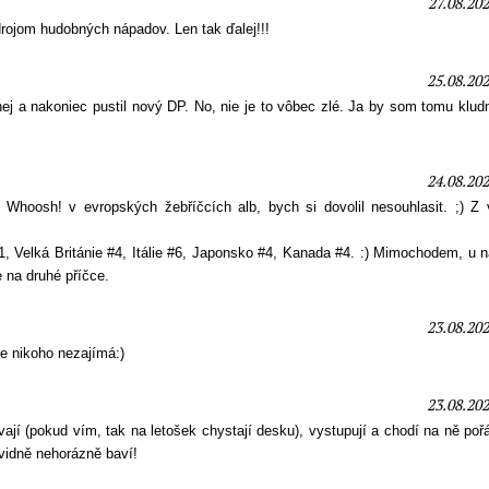
27.08.202
rojom hudobných nápadov. Len tak ďalej!!!
25.08.202
nej a nakoniec pustil nový DP. No, nie je to vôbec zlé. Ja by som tomu klud
24.08.202
Whoosh! v evropských žebříčcích alb, bych si dovolil nesouhlasit. ;) Z 
Velká Británie #4, Itálie #6, Japonsko #4, Kanada #4. :) Mimochodem, u ná
e na druhé příčce.
23.08.202
le nikoho nezajímá:)
23.08.202
ávají (pokud vím, tak na letošek chystají desku), vystupují a chodí na ně poř
čividně nehorázně baví!