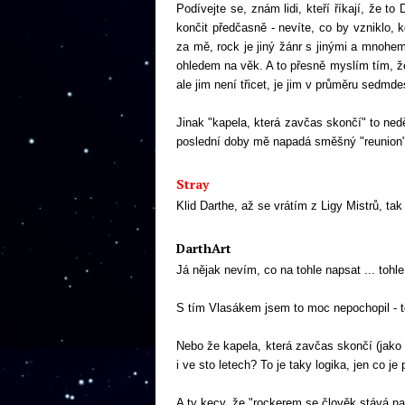
Podívejte se, znám lidi, kteří říkají, že 
končit předčasně - nevíte, co by vzniklo, 
za mě, rock je jiný žánr s jinými a mnohe
ohledem na věk. A to přesně myslím tím, že
ale jim není třicet, je jim v průměru sedmdesá
Jinak "kapela, která zavčas skončí" to nedě
poslední doby mě napadá směšný "reunion"
Stray
Klid Darthe, až se vrátím z Ligy Mistrů, ta
DarthArt
Já nějak nevím, co na tohle napsat ... tohl
S tím Vlasákem jsem to moc nepochopil - to
Nebo že kapela, která zavčas skončí (jako
i ve sto letech? To je taky logika, jen co je 
A ty kecy, že "rockerem se člověk stává na