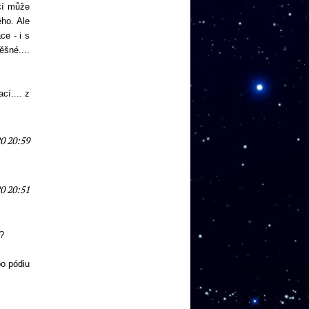
nčí může
ého. Ale
ce - i s
ěšné....
cí.... z
0 20:59
0 20:51
i?
po pódiu