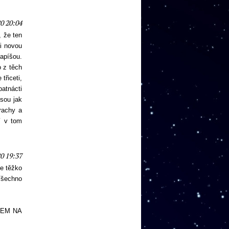
0 20:04
, že ten
i novou
napíšou.
o z těch
třiceti,
patnácti
jsou jak
prachy a
zí v tom
0 19:37
e těžko
Všechno
REM NA