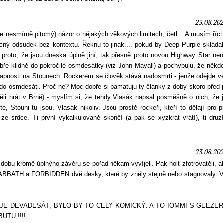
23.08.202
 nesmírně pitomý) názor o nějakých věkových limitech, četl... A musím říct
cný odsudek bez kontextu. Řeknu to jinak.... pokud by Deep Purple skládal
ě proto, že jsou dneska úplně jiní, tak přesně proto novou Highway Star ne
bře klidně do pokročilé osmdesátky (viz John Mayall) a pochybuju, že někd
trapnosti na Stounech. Rockerem se člověk stává nadosmrti - jenže odejde ve 
 do osmdesáti. Proč ne? Moc dobře si pamatuju ty články z doby skoro před 
ěli hrát v Brně) - myslím si, že tehdy Vlasák napsal posměšně o nich, že 
 Stouni tu jsou, Vlasák nikoliv. Jsou prostě rockeři, kteří to dělají pro 
jí ze srdce. Ti první vykalkulovaně skončí (a pak se xyzkrát vrátí), ti dru
23.08.202
u kromě úplnýho závěru se pořád někam vyvíjeli. Pak holt zfotrovatěli, al
BATH a FORBIDDEN dvě desky, které by zněly stejně nebo stagnovaly. 
M JE DEVADESÁT, BYLO BY TO CELÝ KOMICKÝ. A TO IOMMI S GEEZE
TU !!!!