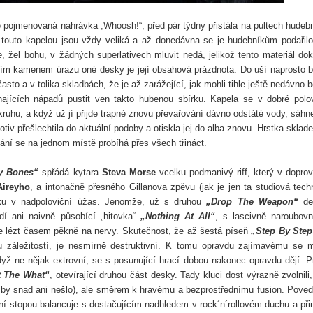
ně pojmenovaná nahrávka „Whoosh!“, před pár týdny přistála na pultech hudeb
touto kapelou jsou vždy veliká a až donedávna se je hudebníkům podařilo
e, žel bohu, v žádných superlativech mluvit nedá, jelikož tento materiál do
tším kamenem úrazu oné desky je její obsahová prázdnota. Do uší naprosto bi
sto a v tolika skladbách, že je až zarážející, jak mohli tihle ještě nedávno b
ajících nápadů pustit ven takto hubenou sbírku. Kapela se v dobré polo
hu, a když už jí přijde trapné znovu převařování dávno odstáté vody, sáhn
v přešlechtila do aktuální podoby a otiskla jej do alba znovu. Hrstka sklade
ání se na jednom místě probíhá přes všech třináct.
y Bones“
spřádá kytara
Steva Morse
vcelku podmanivý riff, který v dopro
Aireyho
, a intonačně přesného Gillanova zpěvu (jak je jen ta studiová tech
ku v nadpoloviční úžas. Jenomže, už s druhou
„Drop The Weapon“
de
dí ani naivně působící „hitovka“
„Nothing At All“
, s lascivně naroubov
ne lézt časem pěkně na nervy. Skutečnost, že až šestá píseň
„Step By Step
 záležitostí, je nesmírně destruktivní. K tomu opravdu zajímavému se 
když ne nějak extrovní, se s posunující hrací dobou nakonec opravdu dějí. P
 The What“
, otevírající druhou část desky. Tady kluci dost výrazně zvolnili,
už by snad ani nešlo), ale směrem k hravému a bezprostřednímu fusion. Pove
ní stopou balancuje s dostačujícím nadhledem v rock´n´rollovém duchu a při