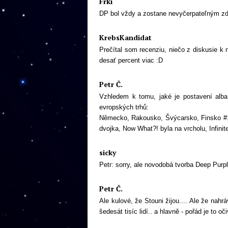
Frki
DP bol vždy a zostane nevyčerpateľným zd
KrebsKandidat
Prečítal som recenziu, niečo z diskusie k 
desať percent viac :D
Petr Č.
Vzhledem k tomu, jaké je postavení alba 
evropských trhů:
Německo, Rakousko, Švýcarsko, Finsko #1, 
dvojka, Now What?! byla na vrcholu, Infinit
sicky
Petr: sorry, ale novodobá tvorba Deep Purp
Petr Č.
Ale kulové, že Stouni žijou.... Ale že nahr
šedesát tisíc lidí.. a hlavně - pořád je to o