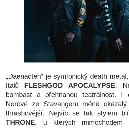
„Daenacteh“ je symfonický death metal,
Italů
FLESHGOD APOCALYPSE
. N
bombast a přehnanou teatrálnost. I 
Norové ze Stavangeru méně okázalý 
thrashovější. Nejvíc se tak stylem b
THRONE
, u kterých mimochodem z