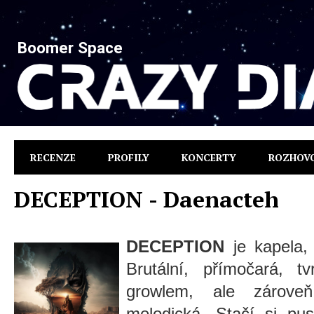
Boomer Space
RECENZE
PROFILY
KONCERTY
ROZHOV
DECEPTION - Daenacteh
DECEPTION
je kapela, 
Brutální, přímočará, 
growlem, ale zárove
melodická. Stačí si pus