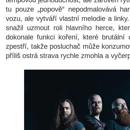
tu pouze „popově“ nepodmalovává harm
vozu, ale vytváří vlastní melodie a link
snažil uzmout roli hlavního herce, kt
dokonale funkci koření, které brutální 
zpestří, takže posluchač může konzumov
příliš ostrá strava rychle zmohla a vyčer