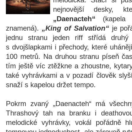
nejnovější desky, k
„Daenacteh“
(kapela n
znamená).
„King of Salvation“
je poř
jednu stranu jeden riff střídá druhý
s dvojšlapkami i přechody, které uháněj
100 metrů. Na druhou stranu píseň ča
tím ještě víc ztěžkne a zhoustne, kytary
také vyhrávkami a v pozadí člověk slyš
snaží s kapelou držet tempo.
Pokrm zvaný
„
Daenacteh
“
má všechny
Thrashový tah na branku i deathovou b
melodické vyhrávky, vokál pořádně hl
tempovou jednoduchost, ale zároveň rytmi