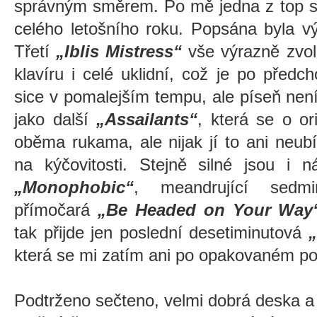
správným směrem. Po mě jedna z top sk
celého letošního roku. Popsána byla vý
Třetí
„Iblis Mistress“
vše výrazně zvol
klavíru i celé uklidní, což je po před
sice v pomalejším tempu, ale píseň nen
jako další
„Assailants“
, která se o or
oběma rukama, ale nijak jí to ani neubí
na kýčovitosti. Stejně silné jsou i ná
„Monophobic“
, meandrující sedm
přímočará
„Be Headed on Your Way
tak přijde jen poslední desetiminutová
„
která se mi zatím ani po opakovaném po
Podtrženo sečteno, velmi dobrá deska a