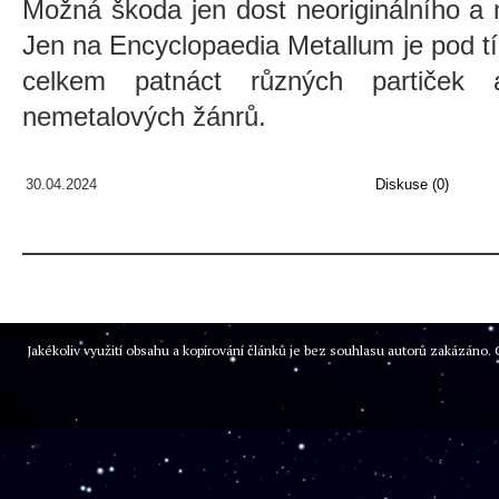
Možná škoda jen dost neoriginálního a
Jen na Encyclopaedia Metallum je pod t
celkem patnáct různých partiček 
nemetalových žánrů.
30.04.2024
Diskuse (0)
Jakékoliv využití obsahu a kopírování článků je bez souhlasu autorů zakázán