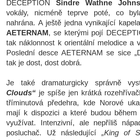
DECEPTION
Sindre Wathne John
vokály, nicméně teprve poté, co by
nahrána. A ještě jedna vynikající kapel
AETERNAM
, se kterými pojí DECEPTI
tak náklonnost k orientální melodice a v
Poslední desce AETERNAM se sice „Da
tak je dost, dost dobrá.
Je také dramaturgicky správně vy
Clouds“
je spíše jen krátká rozehřívač
tříminutová předehra, kde Norové uka
mají k dispozici a které budou během n
využívat. Intenzivní, ale nepříliš náp
posluchač. Už následující
„King of Sa