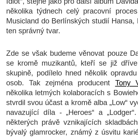
Idiot“, stejně jako pro další album David
několika týdnech celý pracovní proce
Musicland do Berlínských studií Hansa, 
ten správný tvar.
Zde se však budeme věnovat pouze Dav
se kromě muzikantů, kteří se již dříve
skupině, podílelo hned několik oprav
osob. Tak zejména producent
Tony V
několika letmých kolaboracích s Bowieho 
stvrdil svou účast a kromě alba „Low“ vyd
navazující díla - „Heroes“ a „Lodger“
některých právě vznikajících skladbác
bývalý glamrocker, známý z úsvitu kari