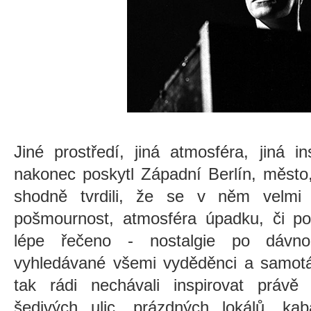
Jiné prostředí, jiná atmosféra, jiná i
nakonec poskytl Západní Berlín, město
shodně tvrdili, že se v něm velmi 
pošmournost, atmosféra úpadku, či poc
lépe řečeno - nostalgie po dávn
vyhledávané všemi vyděděnci a samotá
tak rádi nechávali inspirovat právě
šedivých ulic, prázdných lokálů, kab