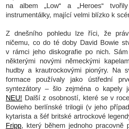
na albem „Low“ a „Heroes“ tvořily
instrumentálky, mající velmi blízko k sc
Z dnešního pohledu lze říci, že práv
ničemu, co do té doby David Bowie stvo
v rámci jeho diskografie po nich. Sám
některými novými německými kapelami 
hudby a krautrockovými pionýry. Na s
formace používaly jako ústřední pr
syntezátory – šlo zejména o kapely 
NEU!
Další z osobností, které se v roc
Bowieho berlínské trilogii (v jeho přípa
kytarista a šéf britské artrockové legen
Fripp
, který během jednoho pracovně 