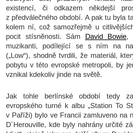
existencí, či odkazem někdejší prosl
z předválečného období. A pak tu byla ta
kolem ní, což samozřejmě u citlivějšíc
pocit stísněnosti. Sám
David Bowie
, 
muzikanti, podílející se s ním na na
(„Low“), shodně tvrdili, že materiál, kt
pobytu v této evropské metropoli, by je
vznikal kdekoliv jinde na světě.
Jak tohle berlínské období tedy z
evropského turné k albu „Station To St
v Paříži) bylo ve Francii zamluveno na 
D´Herouville, kde byly nahrány určité 