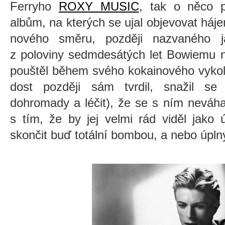
Ferryho
ROXY MUSIC
, tak o něco 
albům, na kterých se ujal objevovat háj
nového směru, později nazvaného j
z poloviny sedmdesátých let Bowiemu na
pouštěl během svého kokainového vykole
dost později sám tvrdil, snažil se j
dohromady a léčit), že se s ním neváhal
s tím, že by jej velmi rád viděl jako
skončit buď totální bombou, a nebo úpl