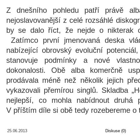
Z dnešního pohledu patří právě a
nejoslavovanější z celé rozsáhlé diskog
by se dalo říct, že nejde o nikterak 
Zatímco první jmenovaná deska vlád
nabízející obrovský evoluční potenciál
stanovuje podmínky a nové vlastnos
dokonalosti. Obě alba komerčně us
prodávala méně než několik jejich př
vykazovali přemírou singlů. Skladba „H
nejlepší, co mohla nabídnout druhá p
V příštím díle si obě tedy rozebereme o t
25.06.2013
Diskuse (0)