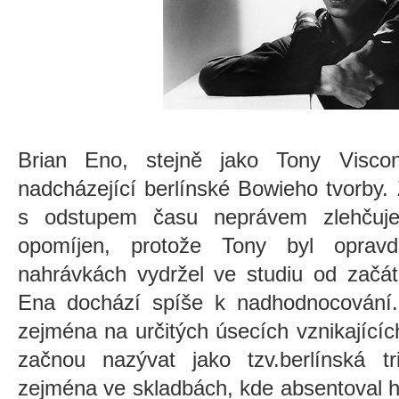
Brian Eno, stejně jako Tony Viscon
nadcházející berlínské Bowieho tvorby.
s odstupem času neprávem zlehču
opomíjen, protože Tony byl oprav
nahrávkách vydržel ve studiu od začá
Ena dochází spíše k nadhodnocování
zejména na určitých úsecích vznikajícíc
začnou nazývat jako tzv.berlínská tr
zejména ve skladbách, kde absentoval h