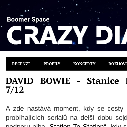
Boomer Space
RECENZE
PROFILY
KONCERTY
ROZHOV
DAVID BOWIE - Stanice B
7/12
A zde nastává moment, kdy se cesty o
probíhajících seriálů na delší dobu se
podporu alba
„Station To Station“
, kdy 