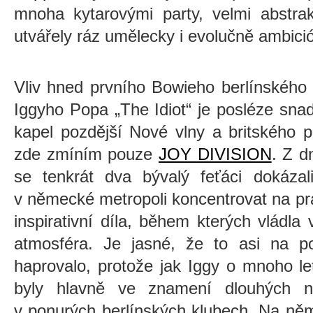
mnoha kytarovými party, velmi abstrak
utvářely ráz umělecky i evolučně ambició
Vliv hned prvního Bowieho berlínského
Iggyho Popa „The Idiot“ je posléze sn
kapel pozdější Nové vlny a britského 
zde zmíním pouze
JOY DIVISION
. Z d
se tenkrát dva bývalý feťáci dokáza
v německé metropoli koncentrovat na prác
inspirativní díla, během kterých vládla
atmosféra. Je jasné, že to asi na po
haprovalo, protože jak Iggy o mnoho let 
byly hlavně ve znamení dlouhých n
v ponurých berlínských klubech. Na něm