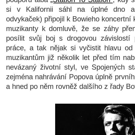
si v Kalifornii sáhl na úplné dno a
odvykaček) připojil k Bowieho koncertn
muzikanty k domluvě, že se záhy přem
posílit svůj boj s drogovou závislostí 
práce, a tak nějak si vyčistit hlavu o
muzikantům již několik let před tím na
nevázaný životní styl, ve Spojených s
zejména nahrávání Popova úplně prvního
a hned po něm rovněž dalšího z řady Bo