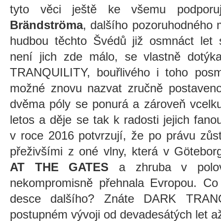
tyto věci ještě ke všemu podporu
Brändströma
, dalšího pozoruhodného m
hudbou těchto Švédů již osmnáct let 
není jich zde málo, se vlastně dotýk
TRANQUILITY, bouřlivého i toho posmu
možné znovu nazvat zručně postaveno
dvěma póly se ponurá a zároveň vcelku
letos a děje se tak k radosti jejich fan
v roce 2016 potvrzují, že po právu zůs
přeživšími z oné vlny, která v Götebor
AT THE GATES
a zhruba v polov
nekompromisně přehnala Evropou. Co 
desce dalšího? Znáte DARK TRANQ
postupném vývoji od devadesátých let a