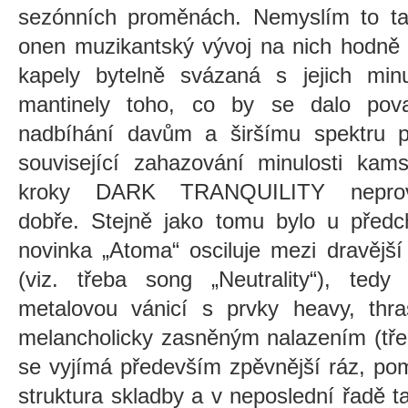
sezónních proměnách. Nemyslím to tak
onen muzikantský vývoj na nich hodně s
kapely bytelně svázaná s jejich minu
mantinely toho, co by se dalo pova
nadbíhání davům a širšímu spektru 
související zahazování minulosti ka
kroky DARK TRANQUILITY neprov
dobře.
Stejně jako tomu bylo u před
novinka „Atoma“ osciluje mezi dravější
(viz. třeba song „Neutrality“), te
metalovou vánicí s prvky heavy, thra
melancholicky zasněným nalazením (třeb
se vyjímá především zpěvnější ráz, pom
struktura skladby a v neposlední řadě t