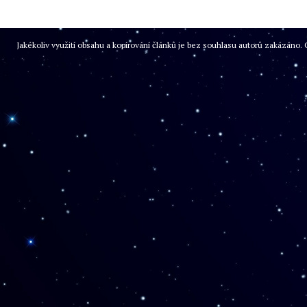
Jakékoliv využití obsahu a kopírování článků je bez souhlasu autorů zakázán