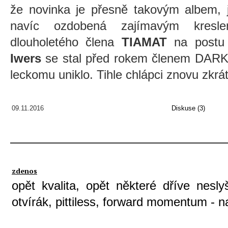
že novinka je přesně takovým albem, j
navíc ozdobená zajímavým kresl
dlouholetého člena
TIAMAT
na postu
Iwers
se stal před rokem členem DAR
leckomu uniklo. Tihle chlápci znovu zkrát
09.11.2016
Diskuse (3)
zdenos
opět kvalita, opět některé dříve nesly
otvírák, pittiless, forward momentum - n