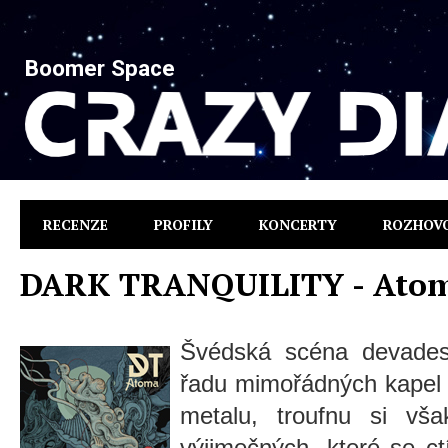
Boomer Space
RECENZE
PROFILY
KONCERTY
ROZHOV
DARK TRANQUILITY - Ato
Švédská scéna devadesá
řadu mimořádných kapel 
metalu, troufnu si vša
výjimečných, které se ct