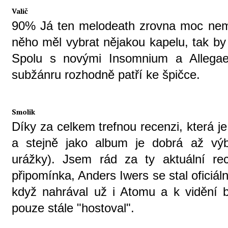
Valič
90% Já ten melodeath zrovna moc nem
něho měl vybrat nějakou kapelu, tak by to
Spolu s novými Insomnium a Allegae
subžánru rozhodně patří ke špičce.
Smolik
Díky za celkem trefnou recenzi, která je
a stejně jako album je dobrá až výb
urážky). Jsem rád za ty aktuální r
připomínka, Anders Iwers se stal oficiá
když nahrával už i Atomu a k vidění b
pouze stále "hostoval".