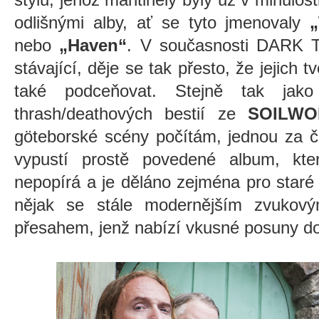
odlišnými alby, ať se tyto jmenovaly
„
nebo
„Haven“
. V současnosti DARK 
stávající, děje se tak přesto, že jejich 
také podceňovat. Stejně tak ja
thrash/deathových bestií ze
SOILWO
göteborské scény počítám, jednou za č
vypustí prostě povedené album, které
nepopírá a je děláno zejména pro staré
nějak se stále modernějším zvuko
přesahem, jenž nabízí vkusné posuny do