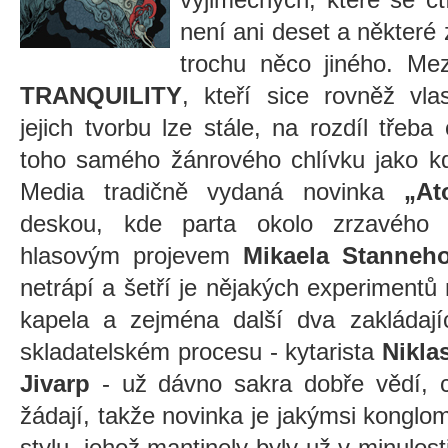
není ani deset a některé z
trochu něco jiného. Mez
TRANQUILITY
, kteří sice rovněž vla
jejich tvorbu lze stále, na rozdíl třeb
toho samého žánrového chlívku jako kd
Media tradičně vydaná novinka
„At
deskou, kde parta okolo zrzavého 
hlasovým projevem
Mikaela Stanne
netrápí a šetří je nějakých experimentů
kapela a zejména další dva zakládajíc
skladatelském procesu - kytarista
Nikla
Jivarp
- už dávno sakra dobře vědí, co
žádají, takže novinka je jakýmsi konglom
stylu, jehož mantinely byly už v minulos