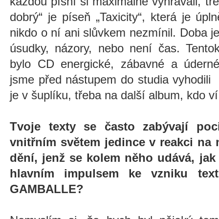
každou písní si maximálně vyhrávali, t
dobrý“ je píseň „Taxicity“, která je úpl
nikdo o ní ani slůvkem nezmínil. Doba je 
úsudky, názory, nebo není čas. Tento
bylo CD energické, zábavné a úderné.
jsme před nástupem do studia vyhodili 
je v šuplíku, třeba na další album, kdo ví
Tvoje texty se často zabývají poc
vnitřním světem jedince v reakci na 
dění, jenž se kolem něho udává, jak 
hlavním impulsem ke vzniku te
GAMBALLE?