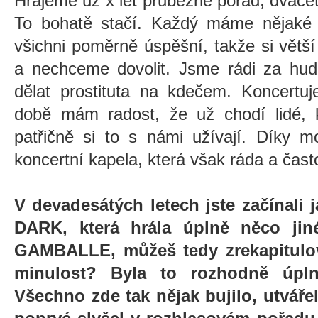
Hrajeme už x let průběžně pořád, dvace
To bohatě stačí. Každý máme nějaké
všichni poměrně úspěšní, takže si vět
a nechceme dovolit. Jsme rádi za hud
dělat prostituta na kdečem. Koncertu
době mám radost, že už chodí lidé, k
patřičně si to s námi užívají. Díky m
koncertní kapela, která však ráda a čast
V devadesátých letech jste začínali 
DARK, která hrála úplně něco ji
GAMBALLE, můžeš tedy zrekapitulov
minulost? Byla to rozhodně úpl
Všechno zde tak nějak bujilo, utváře