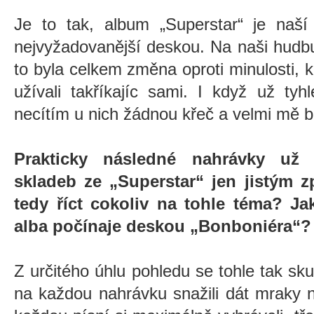
Je to tak, album „Superstar“ je naší
nejvyžadovanější deskou. Na naši hudbu
to byla celkem změna oproti minulosti, 
užívali takříkajíc sami. I když už tyh
necítím u nich žádnou křeč a velmi mě b
Prakticky následné nahrávky už
skladeb ze „Superstar“ jen jistým 
tedy říct cokoliv na tohle téma? Ja
alba počínaje deskou „Bonboniéra“?
Z určitého úhlu pohledu se tohle tak s
na každou nahrávku snažili dát mraky 