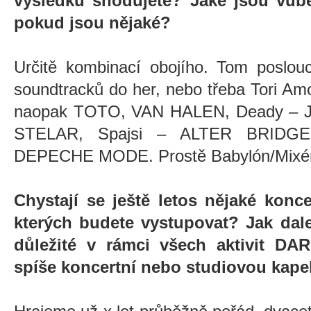
výsledku shodujete? Jaké jsou vůbe
pokud jsou nějaké?
Určitě kombinací obojího. Tom poslou
soundtracků do her, nebo třeba Tori 
naopak TOTO, VAN HALEN, Deady – J
STELAR, Spajsi – ALTER BRIDGE,
DEPECHE MODE. Prostě Babylón/Mixér
Chystají se ještě letos nějaké konc
kterých budete vystupovat? Jak dal
důležité v rámci všech aktivit D
spíše koncertní nebo studiovou kap