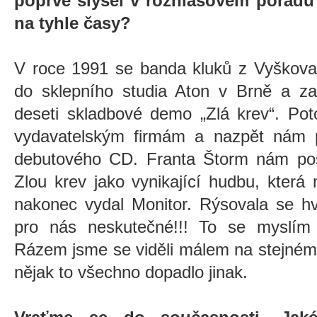
poprvé slyšel v rozhlasovém pořad
na tyhle časy?
V roce 1991 se banda kluků z Vyškova
do sklepního studia Aton v Brně a za 
deseti skladbové demo „Zlá krev“. Po
vydavatelským firmám a nazpět nám př
debutového CD. Franta Štorm nám posla
Zlou krev jako vynikající hudbu, která
nakonec vydal Monitor. Rýsovala se h
pro nás neskutečné!!! To se myslím
Rázem jsme se viděli málem na stejné
nějak to všechno dopadlo jinak.