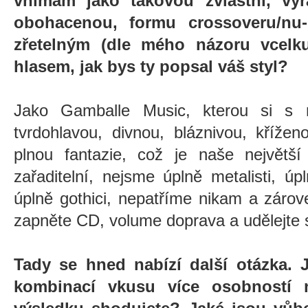
vnímám jako takovou zvláštní, výr
obohacenou, formu crossoveru/nu
zřetelným (dle mého názoru vcelk
hlasem, jak bys ty popsal váš styl?
Jako Gamballe Music, kterou si s n
tvrdohlavou, divnou, bláznivou, křížen
plnou fantazie, což je naše největší
zařaditelní, nejsme úplně metalisti, úp
úplně gothici, nepatříme nikam a zárov
zapněte CD, volume doprava a udělejte 
Tady se hned nabízí další otázka
kombinací vkusu více osobností 