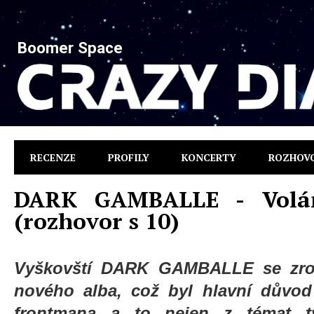
Boomer Space
RECENZE
PROFILY
KONCERTY
ROZHOV
DARK GAMBALLE - Volán
(rozhovor s 10)
Vyškovští DARK GAMBALLE se zrov
nového alba, což byl hlavní důvod 
frontmana a to nejen z témat tý