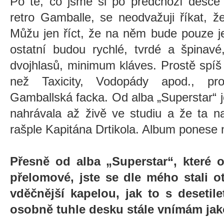
Po té, co jsme si po předchozí desce 
retro Gamballe, se neodvažuji říkat, 
Můžu jen říct, že na něm bude pouze j
ostatní budou rychlé, tvrdé a špinavé
dvojhlasů, minimum kláves. Prostě spíš 
než Taxicity, Vodopády apod., pr
Gamballská facka. Od alba „Superstar“ j
nahrávala až živě ve studiu a že ta n
rašple Kapitána Drtikola. Album ponese 
Přesně od alba „Superstar“, které
přelomové, jste se dle mého stali o
vděčnější kapelou, jak to s deseti
osobně tuhle desku stále vnímám jak