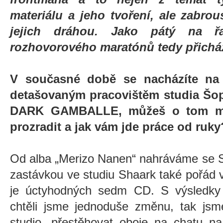
materiálu a jeho tvoření, ale zabrou
jejich dráhou. Jako pátý na 
rozhovorového maratónů tedy přicház
V současné době se nacházíte na m
detašovaným pracovištěm studia Šop
DARK GAMBALLE, můžeš o tom mís
prozradit a jak vám jde práce od ruky
Od alba „Merizo Nanen“ nahráváme se 
zastávkou ve studiu Shaark také pořád 
je úctyhodných sedm CD. S výsledky j
chtěli jsme jednoduše změnu, tak jsme
studio, přestěhovat oboje na chatu n