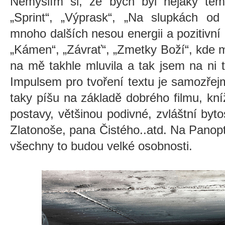
Nemyslím si, že bych byl nějaký tem
„Sprint“, „Výprask“, „Na slupkách od
mnoho dalších nesou energii a pozitivn
„Kámen“, „Závrať“, „Zmetky Boží“, kde m
na mě takhle mluvila a tak jsem na ni
Impulsem pro tvoření textu je samozře
taky píšu na základě dobrého filmu, kn
postavy, většinou podivné, zvláštní byt
Zlatonoše, pana Čistého..atd. Na Panopti
všechny to budou velké osobnosti.