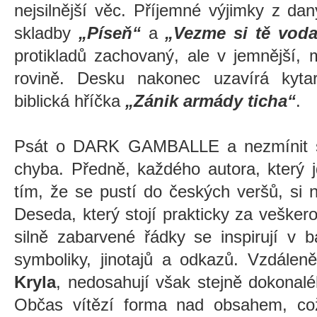
nejsilnější věc. Příjemné výjimky z da
skladby
„Píseň“
a
„Vezme si tě vod
protikladů zachovaný, ale v jemnější,
rovině. Desku nakonec uzavírá kytaro
biblická hříčka
„Zánik armády ticha“
.
Psát o DARK GAMBALLE a nezmínit se
chyba. Předně, každého autora, který j
tím, že se pustí do českých veršů, si 
Deseda, který stojí prakticky za veškero
silně zabarvené řádky se inspirují v b
symboliky, jinotajů a odkazů. Vzdáleně
Kryla
, nedosahují však stejně dokonal
Občas vítězí forma nad obsahem, což