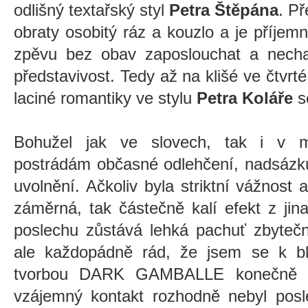
odlišný textařský styl
Petra Štěpána
. P
obraty osobitý ráz a kouzlo a je příje
zpěvu bez obav zaposlouchat a nechat 
představivost. Tedy až na klišé ve čtvrt
laciné romantiky ve stylu
Petra Koláře
se
Bohužel jak ve slovech, tak i 
postrádám občasné odlehčení, nadsázk
uvolnění. Ačkoliv byla striktní vážnos
záměrná, tak částečně kalí efekt z ji
poslechu zůstává lehká pachuť zbytečn
ale každopádně rád, že jsem se k bl
tvorbou DARK GAMBALLE konečně dos
vzájemný kontakt rozhodně nebyl pos