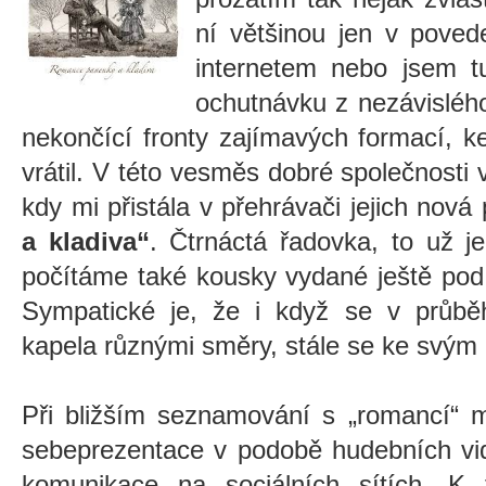
ní většinou jen v poved
internetem nebo jsem t
ochutnávku z nezávislého 
nekončící fronty zajímavých formací, 
vrátil. V této vesměs dobré společnosti v
kdy mi přistála v přehrávači jejich nová
a kladiva“
. Čtrnáctá řadovka, to už j
počítáme také kousky vydané ještě p
Sympatické je, že i když se v průbě
kapela různými směry, stále se ke svým
Při bližším seznamování s „romancí“ m
sebeprezentace v podobě hudebních vi
komunikace na sociálních sítích. K