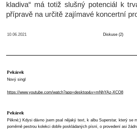
kladiva“ má totiž slušný potenciál k t
přípravě na určitě zajímavé koncertní pr
10.06.2021
Diskuse (2)
Pekárek
Nový singl
https://www.youtube.com/watch?app=desktop&v=mNhYAz-XCO8
Pekárek
Pěkné;) Kdysi dávno jsem psal nějaký text, k albu Superstar, který se m
poměrně pestrou kolekci dobře poskládaných písní, o provedení asi žádn