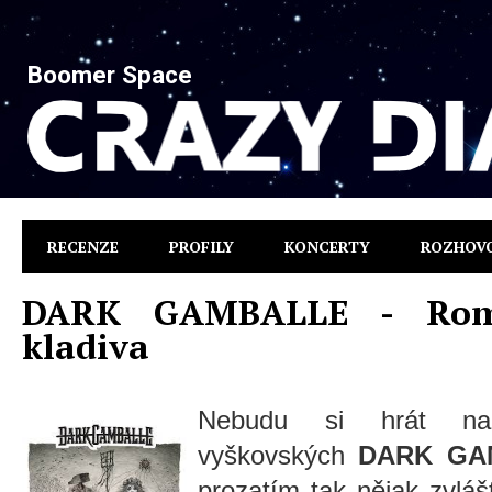
Boomer Space
RECENZE
PROFILY
KONCERTY
ROZHOV
DARK GAMBALLE - Rom
kladiva
Nebudu si hrát na 
vyškovských
DARK GA
prozatím tak nějak zvláš