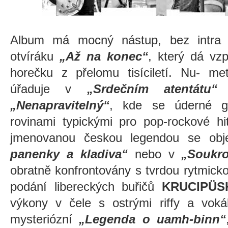
Album má mocný nástup, bez intra 
otvíráku
„Až na konec“
, který dá vz
horečku z přelomu tisíciletí. Nu- me
úřaduje v
„Srdečním atentátu“
p
„Nenapravitelný“
, kde se úderné gr
rovinami typickými pro pop-rockové h
jmenovanou českou legendou se obje
panenky a kladiva“
nebo v
„Soukro
obratně konfrontovány s tvrdou rytmick
podání libereckých buřičů
KRUCIPÜS
výkony v čele s ostrými riffy a voká
mysteriózní
„Legenda o uamh-binn“