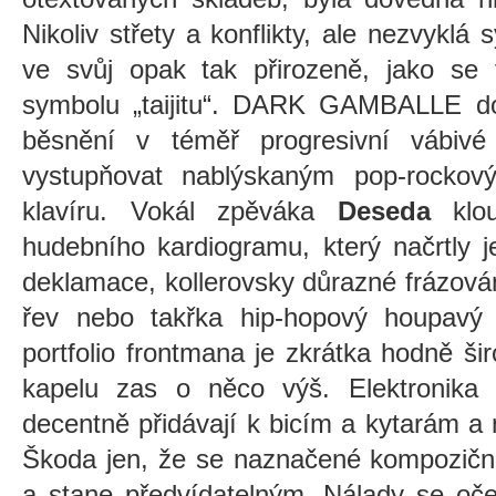
Nikoliv střety a konflikty, ale nezvyklá 
ve svůj opak tak přirozeně, jako se 
symbolu „taijitu“. DARK GAMBALLE dok
běsnění v téměř progresivní vábiv
vystupňovat nablýskaným pop-rocko
klavíru. Vokál zpěváka
Deseda
klou
hudebního kardiogramu, který načrtly j
deklamace, kollerovsky důrazné frázová
řev nebo takřka hip-hopový houpavý 
portfolio frontmana je zkrátka hodně š
kapelu zas o něco výš. Elektronika
decentně přidávají k bicím a kytarám a
Škoda jen, že se naznačené kompoziční
a stane předvídatelným. Nálady se oče