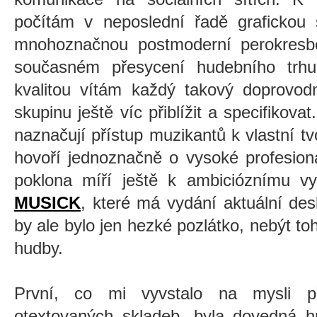
počítám v neposlední řadě grafickou 
mnohoznačnou postmoderní perokresbo
současném přesycení hudebního trhu
kvalitou vítám každý takový doprovodn
skupinu ještě víc přiblížit a specifikov
naznačují přístup muzikantů k vlastn
hovoří jednoznačně o vysoké profesional
poklona míří ještě k ambicióznímu vy
MUSICK
, které má vydání aktuální de
by ale bylo jen hezké pozlátko, nebýt to
hudby.
První, co mi vyvstalo na mysli př
otextovaných skladeb, byla dovedná hr