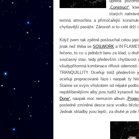
upřena pozorn
„Construct“
, kte
starých nahráv
temná atmosféra a přímočařejší konstruk
chytlavější pasáže. Zároveň si to celé drží
Když jsem tak zpětně poslouchal celou jej
jinak než třeba se
SOILWORK
a IN FLAMES. 
řečeno, to co u jedněch beru za klad, u d
současný stav, tedy především chytlavost a
všudypřítomná kombinace riffové údernosti
TRANQUILLITY. Oceňuji totiž především je
oceňuji propracované fáze i naopak ty hito
Stanne se svým vřískotem od nějaké podbízi
nejoblíbenějšími alby jsou tudíž kytarově
Done“
, naopak moc nemusím album
„Projec
posledně zmíněné desce sice vcelku blízko,
Jednak skladby jsou lepší, za druhé je zd