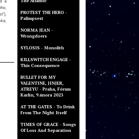
The Atlantic
íď a
ého,
PROTEST THE HERO -
t“),
Palimpsest
ska,
NORMA JEAN -
Wrongdoers
SYLOSIS - Monolith
KILLSWITCH ENGAGE -
This Consequence
BULLET FOR MY
VALENTINE, JINJER,
ATREYU - Praha, Fórum
Karlín, 9.února 2023
AT THE GATES - To Drink
From The Night Itself
TIMES OF GRACE - Songs
Of Loss And Separation