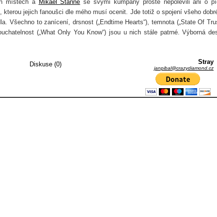
ch místech a
Mikael Stanne
se svými kumpány prostě nepolevili ani o p
, kterou jejich fanoušci dle mého musí ocenit. Jde totiž o spojení všeho dobr
a. Všechno to zanícení, drsnost („Endtime Hearts“), temnota („State Of Trus
slouchatelnost („What Only You Know“) jsou u nich stále patrné. Výborná de
Stray
Diskuse (0)
janpibal@crazydiamond.cz