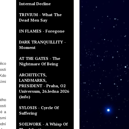
Internal Decline
TRIVIUM - What The
Dead Men Say
IN FLAMES - Foregone
DARK TRANQUILLITY -
Moment
AT THE GATES - The
Nightmare Of Being
něco
osti
ARCHITECTS,
 Kdo
LANDMARKS,
šími
PRESIDENT - Praha, O2
Universum, 26.ledna 2026
(info)
ného
osti
SYLOSIS - Cyrcle Of
vé a
Suffering
osmi
SOILWORK - A Whisp Of
ední