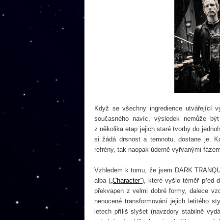
Když se všechny ingredience utvářející vý
současného navíc, výsledek nemůže být n
z několika etap jejich staré tvorby do jedn
si žádá drsnost a temnotu, dostane je. K
refrény, tak naopak úderně vyřvanými fázem
Vzhledem k tomu, že jsem DARK TRANQUILL
alba (
„Character“
), které vyšlo téměř před 
překvapen z velmi dobré formy, dalece vz
nenucené transformování jejich letitého 
letech příliš slyšet (navzdory stabilně vy