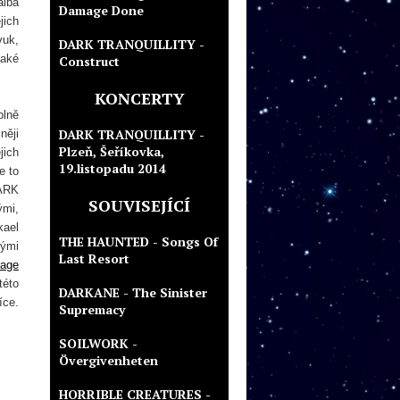
alba
Damage Done
jich
vuk,
DARK TRANQUILLITY -
jaké
Construct
KONCERTY
plně
DARK TRANQUILLITY -
něji
Plzeň, Šeříkovka,
jich
19.listopadu 2014
e to
DARK
SOUVISEJÍCÍ
ými,
kael
THE HAUNTED - Songs Of
Mými
Last Resort
age
této
DARKANE - The Sinister
íce.
Supremacy
SOILWORK -
Övergivenheten
HORRIBLE CREATURES -