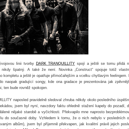
vojovou linii tvorby
DARK TRANQUILLITY
spojí a ještě se tomu přidá 
ikdy špatný. A také že není. Novinka „Construct“ spojuje totiž vlastn
oho kompletu a ještě je opatřuje přímočařejším a vcelku chytlavým feelingem.
do naopak gradující songy, kde ona gradace je prezentována jak zpěvněj
i, ten bude rovněž spokojen.
ITY naposled pravidelně sledoval zhruba někdy okolo posledního úspěš
dekádou, jsem byl nyní, navzdory faktu ohledně stažení kapely do pozadí, d
dálené nějaké starobě a vyčichlosti. Překvapilo mne naprosto bezproblémo
stylu do současné doby. Vzhledem k tomu, že o nich nebylo v posledních 
dávaným albům), jsem byl příjemně překvapen, jak kvalitní právě jejich posl