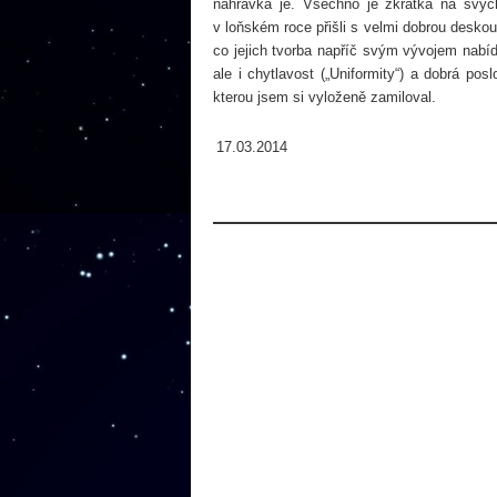
nahrávka je. Všechno je zkrátka na svý
v loňském roce přišli s velmi dobrou deskou
co jejich tvorba napříč svým vývojem nabídl
ale i chytlavost („Uniformity“) a dobrá po
kterou jsem si vyloženě zamiloval.
17.03.2014