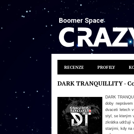
Boomer Space
RECENZE
PROFILY
K
DARK TRANQUILLITY - Co
DARK TRANQUILL
doby neprávem 
dvaceti letech 
styl, se kterým 
zkrátka udržují 
starými, kdy na