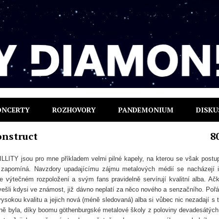
ONCERTY
ROZHOVORY
PANDEMONIUM
DISKU
nstruct
8
ITY jsou pro mne příkladem velmi pilné kapely, na kterou se však post
zapomíná. Navzdory upadajícímu zájmu metalových médií se nacházejí 
ve výtečném rozpoložení a svým fans pravidelně servírují kvalitní alba. Ačk
vešli kdysi ve známost, již dávno neplatí za něco nového a senzačního. Pořá
vysokou kvalitu a jejich nová (méně sledovaná) alba si vůbec nic nezadají s 
 ně byla, díky boomu göthenburgské metalové školy z poloviny devadesátých 