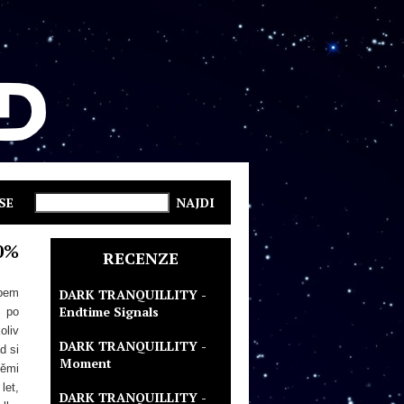
SE
0%
RECENZE
upem
DARK TRANQUILLITY -
Endtime Signals
i po
oliv
DARK TRANQUILLITY -
d si
Moment
těmi
let,
DARK TRANQUILLITY -