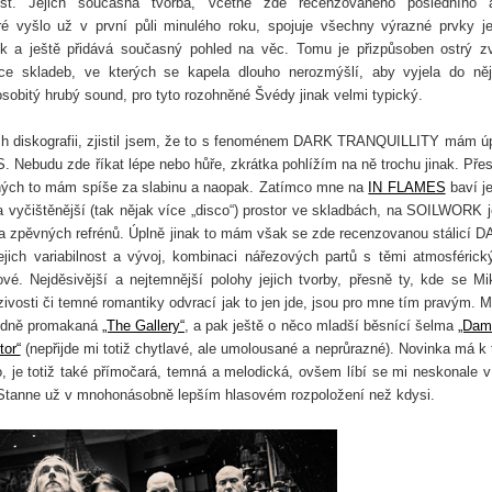
ost. Jejich současná tvorba, včetně zde recenzovaného posledního 
ré vyšlo už v první půli minulého roku, spojuje všechny výrazné prvky je
ek a ještě přidává současný pohled na věc. Tomu je přizpůsoben ostrý z
ce skladeb, ve kterých se kapela dlouho nerozmýšlí, aby vyjela do ně
 osobitý hrubý sound, pro tyto rozohněné Švédy jinak velmi typický.
ich diskografii, zjistil jsem, že to s fenoménem DARK TRANQUILLITY mám ú
Nebudu zde říkat lépe nebo hůře, zkrátka pohlížím na ně trochu jinak. Přes
ruhých to mám spíše za slabinu a naopak. Zatímco mne na
IN FLAMES
baví je
 vyčištěnější (tak nějak více
„
disco
“
) prostor ve skladbách, na SOILWORK j
 a zpěvných refrénů. Úplně jinak to mám však se zde recenzovanou stálicí 
jich variabilnost a vývoj, kombinaci nářezových partů s těmi atmosférick
vé. Nejděsivější a nejtemnější polohy jejich tvorby, přesně ty, kde se Mi
vosti či temné romantiky odvrací jak to jen jde, jsou pro mne tím pravým. 
 hodně promakaná
„The Gallery“
, a pak ještě o něco mladší běsnící šelma
„Dam
tor“
(nepřijde mi totiž chytlavé, ale umolousané a neprůrazné). Novinka má k 
 je totiž také přímočará, temná a melodická, ovšem líbí se mi neskonale v
e Stanne už v mnohonásobně lepším hlasovém rozpoložení než kdysi.