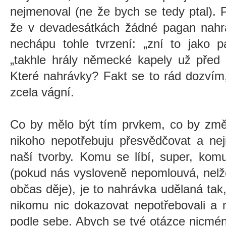
nejmenoval (ne že bych se tedy ptal).
že v devadesátkách žádné pagan nahrá
nechápu tohle tvrzení: „zní to jako 
„takhle hrály německé kapely už před 
Které nahrávky? Fakt se to rád dozvím,
zcela vágní.
Co by mělo být tím prvkem, co by změn
nikoho nepotřebuju přesvědčovat a ne
naší tvorby. Komu se líbí, super, kom
(pokud nás vysloveně nepomlouvá, nelže
občas děje), je to nahrávka udělaná tak
nikomu nic dokazovat nepotřebovali a 
podle sebe. Abych se tvé otázce nicmén