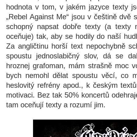
hodnota v tom, v jakém jazyce texty jso
„Rebel Against Me“ jsou v češtině dvě 
schopný napsat dobře texty (a texty 
oceňuje) tak, aby se hodily do naší hud
Za angličtinu horší text nepochybně sc
spoustu jednoslabičný slov, dá se da
hroznej grafoman, mám strašně moc vo
bych nemohl dělat spoustu věcí, co m
heslovitý refrény apod., k českým tex
motivaci. Bez tak 50% koncertů odehraje
tam oceňují texty a rozumí jim.