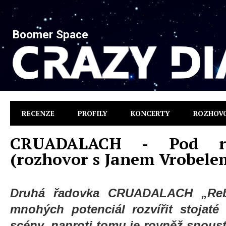
Boomer Space
RECENZE
PROFILY
KONCERTY
ROZHOV
CRUADALACH - Pod re
(rozhovor s Janem Vrobele
Druhá řadovka CRUADALACH
„Re
mnohých potenciál rozvířit stojat
scény, naproti tomu je rovněž spousta