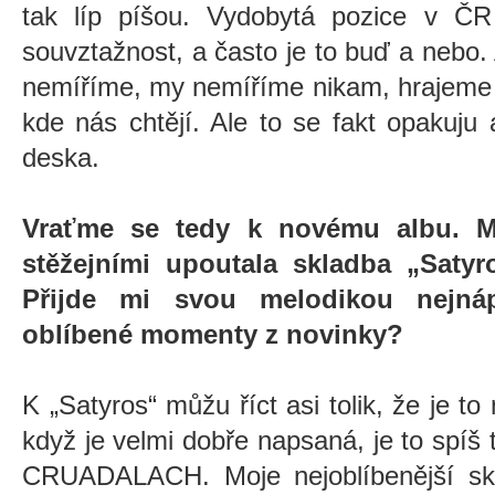
tak líp píšou. Vydobytá pozice v Č
souvztažnost, a často je to buď a nebo
nemíříme, my nemíříme nikam, hrajeme
kde nás chtějí. Ale to se fakt opakuju 
deska.
Vraťme se tedy k novému albu. M
stěžejními upoutala skladba „Satyr
Přijde mi svou melodikou nejnáp
oblíbené momenty z novinky?
K „Satyros“ můžu říct asi tolik, že je to
když je velmi dobře napsaná, je to spíš 
CRUADALACH. Moje nejoblíbenější skla