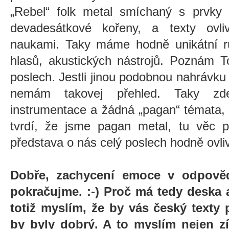
„Rebel“ folk metal smíchaný s prvky 
devadesátkové kořeny, a texty ovliv
naukami. Taky máme hodně unikátní ru
hlasů, akustických nástrojů. Poznám T
poslech. Jestli jinou podobnou nahrávku 
nemám takovej přehled. Taky zd
instrumentace a žádná „pagan“ témata, 
tvrdí, že jsme pagan metal, tu věc pr
představa o nás celý poslech hodně ovli
Dobře, zachycení emoce v odpověd
pokračujme. :-) Proč má tedy deska 
totiž myslím, že by vás český texty
by byly dobrý. A to myslím nejen zí