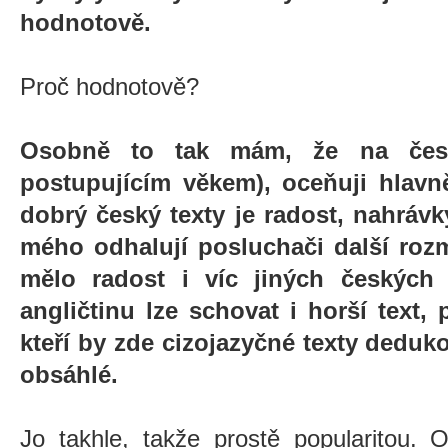
hodnotově.
Proč hodnotově?
Osobně to tak mám, že na česk
postupujícím věkem), oceňuji hlavn
dobrý český texty je radost, nahrávky
mého odhalují posluchači další roz
mělo radost i víc jiných českých 
angličtinu lze schovat i horší text,
kteří by zde cizojazyčné texty deduk
obsáhlé.
Jo takhle, takže prostě popularitou. 