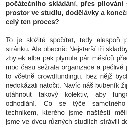
počátečního skládání, přes pilování 
prostor ve studiu, dodělávky a koneč
celý ten proces?
To je složité spočítat, tedy alespoň 
stránku. Ale obecně: Nejstarší tři skladb
zbytek alba pak plynule pár měsíců př
moc času sežrala organizace a pečlivé 
to včetně crowdfundingu, bez nějž by
nedokázali natočit. Navíc náš bubeník ž
utáhnout takový kolektiv, aby fun
odhodlání. Co se týče samotného
technikem, kterého jsme naštěstí měl
jsme ve dvou různých studiích strávili d