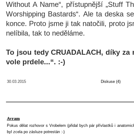
Without A Name“, přístupnější „Stuff Tha
Worshipping Bastards“. Ale ta deska se
konce. Proto jsme ji tak natočili, proto j
nelíbila, tak to neděláme.
To jsou tedy CRUADALACH, díky za r
vole prdele...“. :-)
30.03.2015
Diskuse (4)
Avram
Pokus dělat rozhovor s Vrobelem (přidal bych pár přívlastků i anatomic
byl zcela po zásluze potrestán :-)