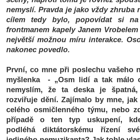
nemyslí. Pravda je jako vždy zhruba 
cílem tedy bylo, popovídat si n
frontmanem kapely Janem Vrobelem 
největší možnou míru interakce. Os
nakonec povedlo.
První, co mne při poslechu vašeho 
myšlenka - „Osm lidí a tak málo o
nemyslím, že ta deska je špatná
rozviřuje dění. Zajímalo by mne, jak 
celého osmičlenného týmu, nebo zd
případě o ten typ uskupení, kde
podléhá diktátorskému řízení sv
jediného nemuzikanta? Jak tohle vla