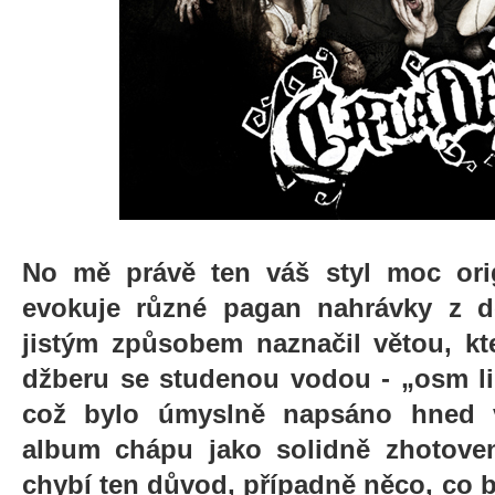
No mě právě ten váš styl moc orig
evokuje různé pagan nahrávky z d
jistým způsobem naznačil větou, kt
džberu se studenou vodou - „osm lidí
což bylo úmyslně napsáno hned v
album chápu jako solidně zhotove
chybí ten důvod, případně něco, co b