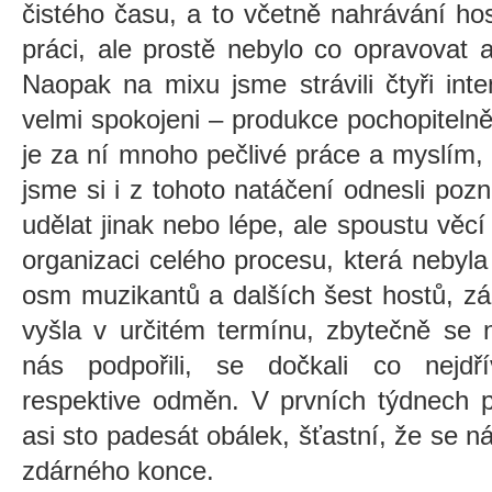
čistého času, a to včetně nahrávání host
práci, ale prostě nebylo co opravovat 
Naopak na mixu jsme strávili čtyři in
velmi spokojeni – produkce pochopiteln
je za ní mnoho pečlivé práce a myslím,
jsme si i z tohoto natáčení odnesli po
udělat jinak nebo lépe, ale spoustu věcí
organizaci celého procesu, která nebyl
osm muzikantů a dalších šest hostů, zá
vyšla v určitém termínu, zbytečně se n
nás podpořili, se dočkali co nejdř
respektive odměn. V prvních týdnech p
asi sto padesát obálek, šťastní, že se n
zdárného konce.