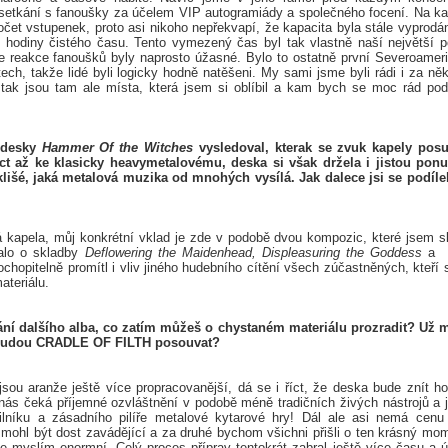
 setkání s fanoušky za účelem VIP autogramiády a společného focení. Na k
et vstupenek, proto asi nikoho nepřekvapí, že kapacita byla stále vyprodá
ě hodiny čistého času. Tento vymezený čas byl tak vlastně naší největší p
že reakce fanoušků byly naprosto úžasné. Bylo to ostatně první Severoamer
h, takže lidé byli logicky hodně natěšeni. My sami jsme byli rádi i za něk
 tak jsou tam ale místa, která jsem si oblíbil a kam bych se moc rád pod
 desky
Hammer Of the Witches
vysledoval, kterak se zvuk kapely pos
ct až ke klasicky heavymetalovému, deska si však držela i jistou pon
išé, jaká metalová muzika od mnohých vysílá. Jak dalece jsi se podíle
lá kapela, můj konkrétní vklad je zde v podobě dvou kompozic, které jsem sl
alo o skladby
Deflowering the Maidenhead, Displeasuring the Goddess
a
chopitelně promítl i vliv jiného hudebního cítění všech zúčastněných, kteří 
ateriálu.
vání dalšího alba, co zatím můžeš o chystaném materiálu prozradit? Už 
, budou CRADLE OF FILTH posouvat?
 jsou aranže ještě více propracovanější, dá se i říct, že deska bude znít h
nás čeká příjemné ozvláštnění v podobě méně tradičních živých nástrojů a 
lníku a zásadního pilíře metalové kytarové hry! Dál ale asi nemá cenu
 mohl být dost zavádějící a za druhé bychom všichni přišli o ten krásný mo
e myslím enormní. Celý proces příprav tentokrát zabral ještě více času a ús