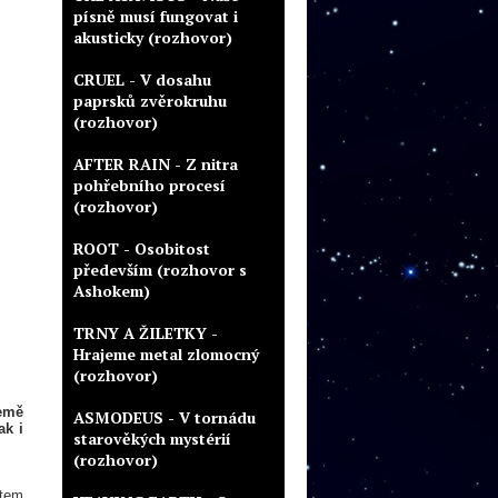
písně musí fungovat i
akusticky (rozhovor)
CRUEL - V dosahu
paprsků zvěrokruhu
(rozhovor)
AFTER RAIN - Z nitra
pohřebního procesí
(rozhovor)
ROOT - Osobitost
především (rozhovor s
Ashokem)
TRNY A ŽILETKY -
Hrajeme metal zlomocný
(rozhovor)
emě
ASMODEUS - V tornádu
ak i
starověkých mystérií
(rozhovor)
rtem