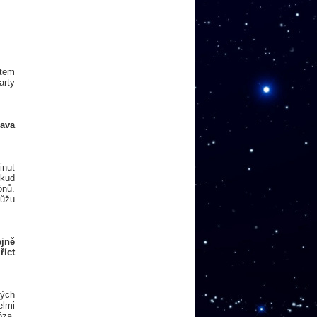
stem
arty
rava
inut
okud
ónů.
můžu
ejně
říct
ných
elmi
óza.