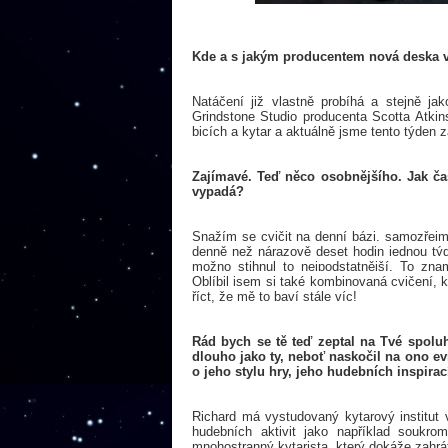
Kde a s jakým producentem nová deska vz
Natáčení již vlastně probíhá a stejně 
Grindstone Studio producenta Scotta Atkin
bicích a kytar a aktuálně jsme tento týden z
Zajímavé. Teď něco osobnějšího. Jak čas
vypadá?
Snažím se cvičit na denní bázi, samozřejmě
denně než nárazově deset hodin jednou týd
možno stihnul to nejpodstatnější. To zna
Oblíbil jsem si také kombinovaná cvičení, k
říct, že mě to baví stále víc!
Rád bych se tě teď zeptal na Tvé spolu
dlouho jako ty, neboť naskočil na ono e
o jeho stylu hry, jeho hudebních inspira
Richard má vystudovaný kytarový institut 
hudebních aktivit jako například soukro
mnohostranný kytarista, který dokáže zahrát