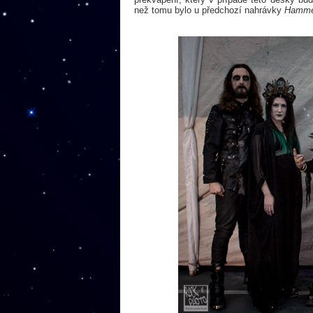
než tomu bylo u předchozí nahrávky
Hammer