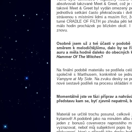
absolvovali takzvané Meet & Greet, což je
takové Meet & Greet byl vydán omezený poč
jednotlivá setkání často překračovala i dv
strávenou s místními lidmi a musím říct, 
turné CRADLE OF FILTH po zhruba pěti letec
málo hodin procházek po blízkém okolí. I
znovu.
Osobně jsem už z tvé účasti v podobě
směrem k melodičtějšímu, dalo by se ří
auru a měla hodně daleko do obecných kl
Hammer Of The Witches
?
Na finální podobě materiálu se podílela ce
společně s Marthusem, konkrétně se jedn
Vampyre at My Side
. Na zvuku desky se po
nové sestavě podíleli na procesu skládání m
Momentálně jste ve fázi příprav a nahrá
představu kam se, byť zjevně nepatrně
Materiál se určitě trochu posunul, celkově
kytarově! A podobně jako na minulém albu 
jeden z bonusů coververze naprostého mi
vyzrazovat, neboť můj subjektivní popis by
překvapení, který v případě této desky bud