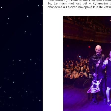
To, že mám možnost být v kytarovém t
obohacuje a zároveň nakopává k ještě větší 