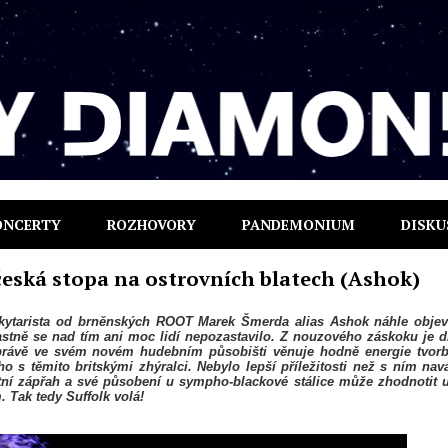
ONCERTY
ROZHOVORY
PANDEMONIUM
DISKU
česká stopa na ostrovních blatech (Ashok)
 kytarista od brněnských ROOT Marek Šmerda alias Ashok náhle objev
stně se nad tím ani moc lidí nepozastavilo. Z nouzového záskoku je 
právě ve svém novém hudebním působišti věnuje hodně energie tvor
 s těmito britskými zhýralci. Nebylo lepší příležitosti než s ním nav
tní zápřah a své působení u sympho-blackové stálice může zhodnotit 
. Tak tedy Suffolk volá!