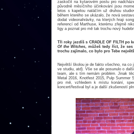
zaskočit na kytarovém postu pro nadcház
původně měsíčního účinkování jsou momentá
letos s kapelou natáčím už druhou studi
během kterého se ukázalo, že nová sestava
dodat videonahrávky, na kterých hraji s
referencí od Marthuse, kterému zřejmě ni
ligy a poznat pro mě tak trochu nový hudebn
Tři roky jezdíš s CRADLE OF FILTH po ko
Of the Witches
, můžeš tedy říct, že se
trochu zajímalo, co bylo pro Tebe nejvě
Největší školou je de fakto všechno, na co 
ve studiu, atd). Vše se ale posunulo o dal
team, ale s tím nemám problém. Jinak tě
Metal 2016, Knotfest 2015, Pulp Summer S
pro mě, vzhledem k místu konání, spec
koncert/festival byl a je další zkušeností 