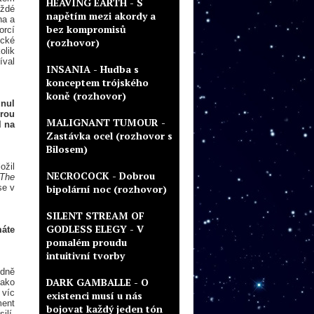
HEAVING EARTH - S
aždé
napětím mezi akordy a
na a
bez kompromisů
orcí
ické
(rozhovor)
olik
íval
INSANIA - Hudba s
konceptem trójského
koně (rozhovor)
unul
urou
MALIGNANT TUMOUR -
l na
Zastávka ocel (rozhovor s
Bilosem)
ožil
NECROCOCK - Dobrou
The
se v
bipolární noc (rozhovor)
SILENT STREAM OF
GODLESS ELEGY - V
máte
pomalém proudu
intuitivní tvorby
odně
DARK GAMBALLE - O
jako
 víc
existenci musí u nás
ment
bojovat každý jeden tón
ilí,