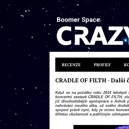
Boomer Space
RECENZE
PROFILY
K
CRADLE OF FILTH - Další 
Když se na počátku roku 2014 tehdejší
koncertní sestavě CRADLE OF FILTH, vla
již dlouhodobější spolupráce a Ashok 
nahrávání nového alba, už svého druhého
spojení právě nyní, kdy je mimo koncer
tříletou zkušeností a patřičným odstupem