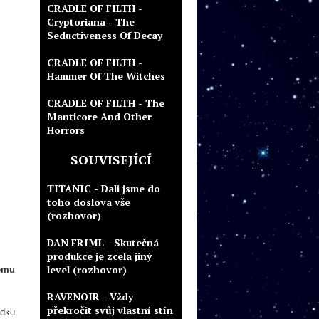
CRADLE OF FILTH -
Cryptoriana - The
Seductiveness Of Decay
CRADLE OF FILTH -
Hammer Of The Witches
CRADLE OF FILTH - The
Manticore And Other
Horrors
SOUVISEJÍCÍ
TITANIC - Dali jsme do
toho doslova vše
(rozhovor)
DAN FRIML - Skutečná
produkce je zcela jiný
level (rozhovor)
ému
RAVENOIR - Vždy
překročit svůj vlastní stín
ídku