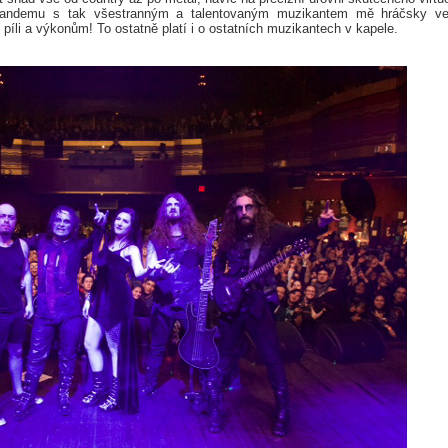
andemu s tak všestranným a talentovaným muzikantem mě hráčsky ve
píli a výkonům! To ostatně platí i o ostatních muzikantech v kapele.