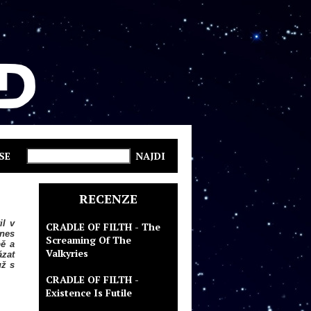
SE
RECENZE
il v
CRADLE OF FILTH - The
dnes
Screaming Of The
bě a
Valkyries
ázat
už s
CRADLE OF FILTH -
Existence Is Futile