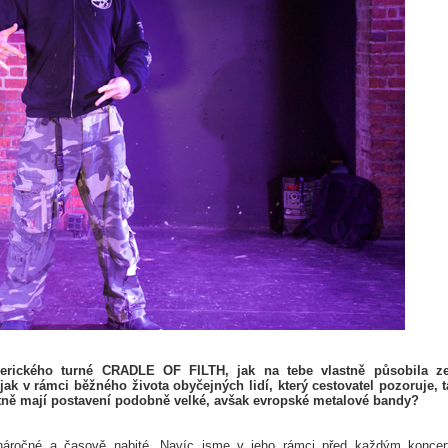
merického turné CRADLE OF FILTH, jak na tebe vlastně působila z
k v rámci běžného života obyčejných lidí, který cestovatel pozoruje, t
stně mají postavení podobně velké, avšak evropské metalové bandy?
ě náročné a časově nabité. Navíc jsme v jeho rámci před každým konce