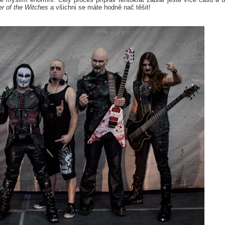
 of the Witches
a všichni se máte hodně nač těšit!