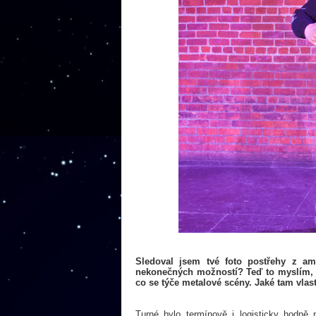
Sledoval jsem tvé foto postřehy z a
nekonečných možností? Teď to myslím, ja
co se týče metalové scény. Jaké tam vla
Turné bylo termínově i logisticky hodn