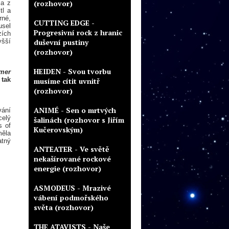
(rozhovor)
 a z
tl a
rné,
CUTTING EDGE -
usel
Progresivní rock z hranic
zích
yšší
duševní pustiny
(rozhovor)
HEIDEN - Svou tvorbu
mer
 tak
musíme cítit uvnitř
(rozhovor)
ANIMÉ - Sen o mrtvých
vání
celý
šalinách (rozhovor s Jiřím
s of
Kučerovským)
měla
atný
ANTEATER - Ve světě
nekašírované rockové
energie (rozhovor)
ASMODEUS - Mrazivé
vábení podmořského
světa (rozhovor)
THE ATAVISTS - Naše