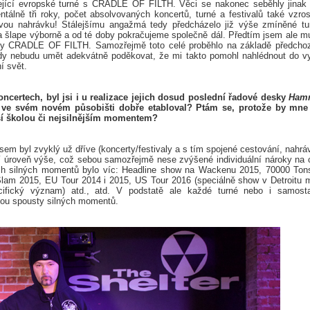
ející evropské turné s CRADLE OF FILTH. Věci se nakonec seběhly jinak
lně tři roky, počet absolvovaných koncertů, turné a festivalů také vzros
ovou nahrávku! Stálejšímu angažmá tedy předcházelo již výše zmíněné tu
 šlape výborně a od té doby pokračujeme společně dál. Předtím jsem ale m
ongy CRADLE OF FILTH. Samozřejmě toto celé proběhlo na základě předcho
kdy nebudu umět adekvátně poděkovat, že mi takto pomohl nahlédnout do v
í svět.
ncertech, byl jsi i u realizace jejich dosud poslední řadové desky
Ham
s ve svém novém působišti dobře etabloval? Ptám se, protože by mne
tší školou či nejsilnějším momentem?
jsem byl zvyklý už dříve (koncerty/festivaly a s tím spojené cestování, nahrá
ší úroveň výše, což sebou samozřejmě nese zvýšené individuální nároky na 
ch silných momentů bylo víc: Headline show na Wackenu 2015, 70000 Ton
lam 2015, EU Tour 2014 i 2015, US Tour 2016 (speciálně show v Detroitu 
ifický význam) atd., atd. V podstatě ale každé turné nebo i samost
plnou spousty silných momentů.