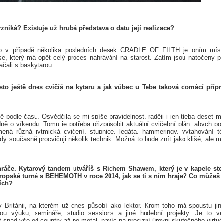
niká? Existuje už hrubá představa o datu její realizace?
jako v případě několika posledních desek CRADLE OF FILTH je oním mí
se, který má opět celý proces nahrávání na starost. Zatím jsou natočeny p
ačali s baskytarou.
to ještě dnes cvičíš na kytaru a jak vůbec u Tebe taková domácí příp
 podle času. Osvědčila se mi spíše pravidelnost, raději i jen třeba deset m
ně o víkendu. Tomu je potřeba přizpůsobit aktuální cvičební plán, abych p
mená různá rytmická cvičení, stupnice, legáta, hammeringy, vytahování t
dy současně procvičuji několik technik. Možná to bude znít jako klišé, ale 
hráče.
Kytarový tandem utváříš s Richem Shawem, který je v kapele st
vropské turné s BEHEMOTH v roce 2014, jak se ti s ním hraje? Co můžeš 
cích?
v Británii, na kterém už dnes působí jako lektor. Krom toho má spoustu ji
mou výuku, semináře, studio sessions a jiné hudební projekty. Je to v
 snad vše od country až po metal, navíc na precizní úrovni skutečného virtu