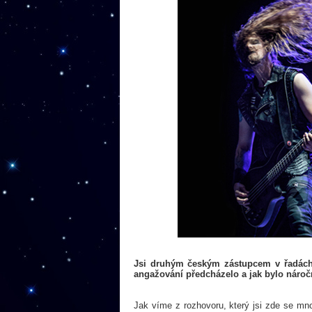
Jsi druhým českým zástupcem v řadách
angažování předcházelo a jak bylo nároč
Jak víme z rozhovoru, který jsi zde se mno