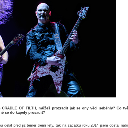
 CRADLE OF FILTH, můžeš prozradit jak se ony věci seběhly? Co tv
né se do kapely prosadit?
u dělal před již téměř třemi lety, tak na začátku roku 2014 jsem dostal nab