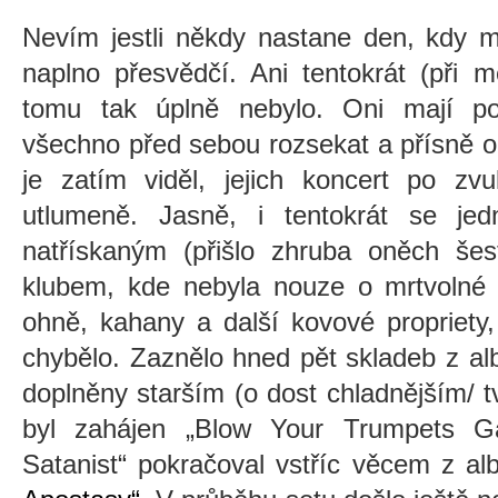
Nevím jestli někdy nastane den, kdy 
naplno přesvědčí. Ani tentokrát (při m
tomu tak úplně nebylo. Oni mají po
všechno před sebou rozsekat a přísně o
je zatím viděl, jejich koncert po zvu
utlumeně. Jasně, i tentokrát se je
natřískaným (přišlo zhruba oněch še
klubem, kde nebyla nouze o mrtvolné 
ohně, kahany a další kovové propriety
chybělo. Zaznělo hned pět skladeb z alb
doplněny starším (o dost chladnějším/ 
byl zahájen „Blow Your Trumpets Gab
Satanist“ pokračoval vstříc věcem z al