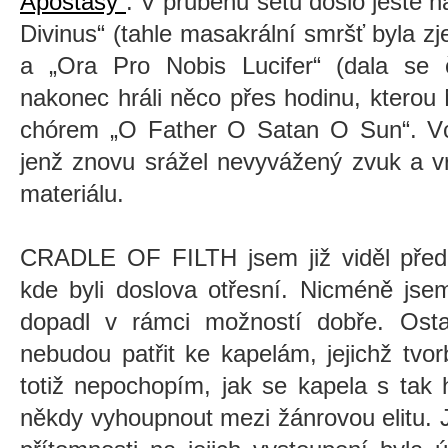
Apostasy“
. V průběhu setu došlo ještě n
Divinus“ (tahle masakrální smršť byla 
a „Ora Pro Nobis Lucifer“ (dala se
nakonec hráli něco přes hodinu, kterou
chórem „O Father O Satan O Sun“. Vc
jenž znovu srážel nevyvážený zvuk a v
materiálu.
CRADLE OF FILTH jsem již viděl před l
kde byli doslova otřesní. Nicméně jsem
dopadl v rámci možností dobře. Ostatn
nebudou patřit ke kapelám, jejichž tvo
totiž nepochopím, jak se kapela s ta
někdy vyhoupnout mezi žánrovou elitu.