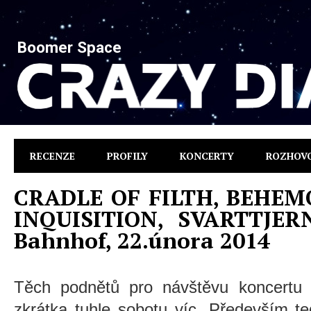
Boomer Space
RECENZE
PROFILY
KONCERTY
ROZHOV
CRADLE OF FILTH, BEHEMO
INQUISITION, SVARTTJERN
Bahnhof, 22.února 2014
Těch podnětů pro návštěvu koncertu
zkrátka tuhle sobotu víc. Především 