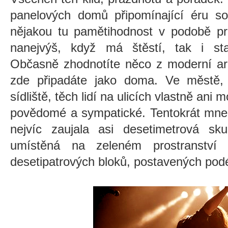
panelových domů připomínající éru so
nějakou tu pamětihodnost v podobě pr
nanejvýš, když má štěstí, tak i sta
Občasně zhodnotíte něco z moderní arc
zde připadáte jako doma. Ve městě, j
sídliště, těch lidí na ulicích vlastně ani 
povědomé a sympatické. Tentokrát mne 
nejvíc zaujala asi desetimetrová sku
umístěná na zeleném prostranství 
desetipatrových bloků, postavených podél