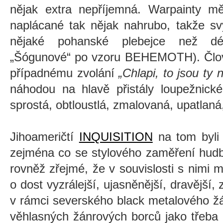
nějak extra nepříjemná. Warpainty mě
naplácané tak nějak nahrubo, takže sv
nějaké pohanské plebejce než dé
„Šógunové“ po vzoru BEHEMOTH). Člověk
případnému zvolání
„Chlapi, to jsou ty 
náhodou na hlavě přistály loupežnické
sprostá, obtloustlá, zmalovaná, upatlaná
Jihoameričtí
INQUISITION
na tom byli
zejména co se stylového zaměření hudb
rovněž zřejmé, že v souvislosti s nimi
o dost vyzrálejší, ujasněnější, dravější, 
v rámci severského black metalového žá
věhlasných žánrových borců jako třeb