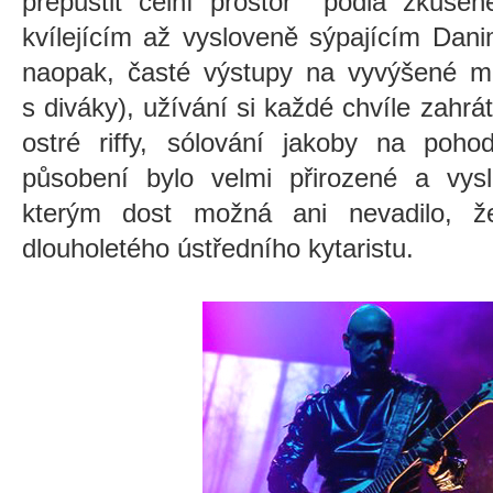
přepustit čelní prostor pódia zkušen
kvílejícím až vysloveně sýpajícím Dani
naopak, časté výstupy na vyvýšené mí
s diváky), užívání si každé chvíle zahrá
ostré riffy, sólování jakoby na poho
působení bylo velmi přirozené a vysl
kterým dost možná ani nevadilo, ž
dlouholetého ústředního kytaristu.