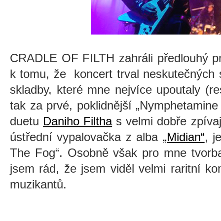
CRADLE OF FILTH zahráli předlouhý prů
k tomu, že koncert trval neskutečných 
skladby, které mne nejvíce upoutaly (res
tak za prvé, poklidnější „Nymphetamine 
duetu
Daniho Filtha
s velmi dobře zpívaj
ústřední vypalovačka z alba
„Midian“
, j
The Fog“. Osobně však pro mne tvorba t
jsem rád, že jsem viděl velmi raritní k
muzikantů.