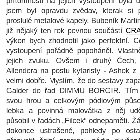
přítomnosti na jejich vystoupení byla
jsem byl opravdu zvědav, kterak si
proslulé metalové kapely. Bubeník Marti
již nějaký ten rok pevnou součástí
CRA
výkon bych zhodnotil jako perfektní. C
vystoupení pořádně popoháněl. Vlastně
jejich zvuku. Ovšem i druhý Čech,
Allendera na postu kytaristy - Ashok z
velmi dobře. Myslím, že do sestavy zap
Galder do řad DIMMU BORGIR. Tím m
svou hrou a celkovým pódiovým půso
lebka a povinná malovátka z něj uděl
působil v řadách „Filcek“ odnepaměti. Žá
dokonce ustrašené, pohledy po ostat