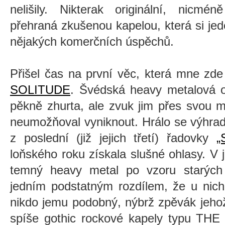
nelišily. Nikterak originální, nicmé
přehraná zkušenou kapelou, která si jede
nějakých komerčních úspěchů.
Přišel čas na první věc, která mne zd
SOLITUDE
. Švédská heavy metalová o
pěkně zhurta, ale zvuk jim přes svou m
neumožňoval vyniknout. Hrálo se výhrad
z poslední (již jejich třetí) řadovky
„
loňského roku získala slušné ohlasy. V j
temný heavy metal po vzoru starýc
jedním podstatným rozdílem, že u nic
nikdo jemu podobný, nýbrž zpěvák jeho
spíše gothic rockové kapely typu THE