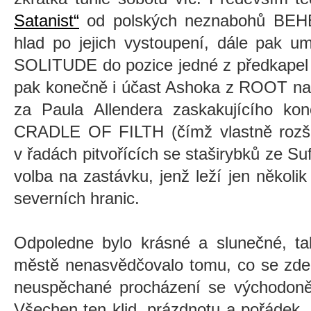
Satanist“
od polských neznabohů BEHE
hlad po jejich vystoupení, dále pak u
SOLITUDE do pozice jedné z předkapel 
pak konečně i účast Ashoka z ROOT na 
za Paula Allendera zaskakujícího konc
CRADLE OF FILTH (čímž vlastně rozšíř
v řadách pitvořících se staširybků ze Su
volba na zastávku, jenž leží jen několik
severních hranic.
Odpoledne bylo krásné a slunečné, ta
městě nenasvědčovalo tomu, co se zde
neuspěchané procházení se východon
Všechen ten klid, prázdnotu a pořádek.