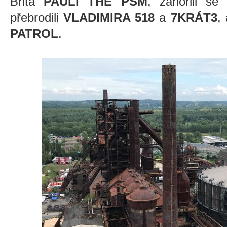
Brita
PAULI THE PSM
, zanořili s
přebrodili
VLADIMIRA 518
a
7KRÁT3
,
PATROL
.