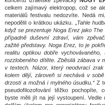
koncertu izraelské zpěvačky
NOGY E
celkem zajímavý elektropop, což se ale
materiálů festivalu nedozvíte. Nedá m
nepodělil o krátkou ukázku. „
Tahle hudb
když se prezentuje Noga Erez jako The 
případně duševní zdraví, vám zpěvač
zažité představy. Noga Erez, to je pok
realitu optikou dobře vychovávaného,
rozzlobeného dítěte. Zběsilá zábava v
v textech. Názor, který neodvrací zrak
kolem dějí, zároveň si nechává v sobě 
drzosti a možná i mylného úsudku.“
Z t
pseudofilozofování těžko pochopíte, c
byste měli jít na její vystoupení. Vedl