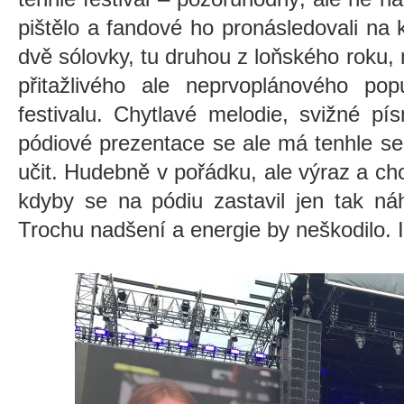
pištělo a fandové ho pronásledovali n
dvě sólovky, tu druhou z loňského roku,
přitažlivého ale neprvoplánového p
festivalu. Chytlavé melodie, svižné pí
pódiové prezentace se ale má tenhle s
učit. Hudebně v pořádku, ale výraz a cho
kdyby se na pódiu zastavil jen tak n
Trochu nadšení a energie by neškodilo. 