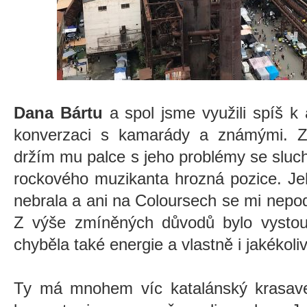
Dana Bártu
a spol jsme využili spíš k 
konverzaci s kamarády a známými. Z
držím mu palce s jeho problémy se sluc
rockového muzikanta hrozná pozice. J
nebrala a ani na Coloursech se mi nepoda
Z výše zmíněných důvodů bylo vystou
chyběla také energie a vlastně i jakékol
Ty má mnohem víc katalánský krasa