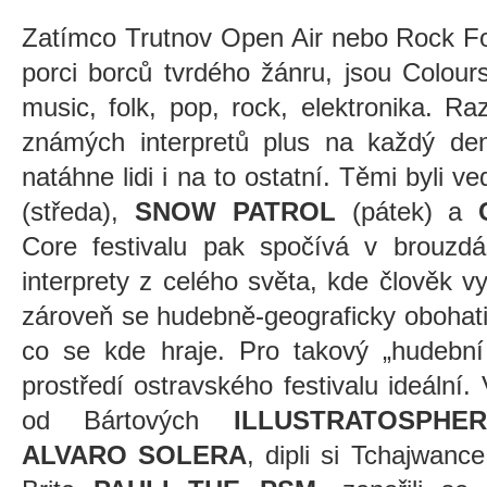
Zatímco Trutnov Open Air nebo Rock Fo
porci borců tvrdého žánru, jsou Colour
music, folk, pop, rock, elektronika. Raz
známých interpretů plus na každý den
natáhne lidi i na to ostatní. Těmi byli v
(středa),
SNOW PATROL
(pátek) a
Core festivalu pak spočívá v brouz
interprety z celého světa, kde člověk vy
zároveň se hudebně-geograficky obohati
co se kde hraje. Pro takový „hudební 
prostředí ostravského festivalu ideální.
od Bártových
ILLUSTRATOSPHER
ALVARO SOLERA
, dipli si Tchajwanc