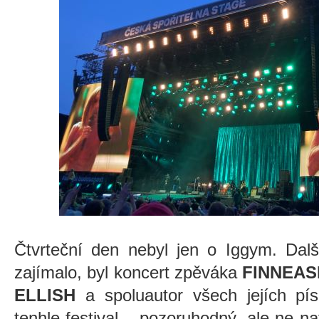
Čtvrteční den nebyl jen o Iggym. Dal
zajímalo, byl koncert zpěváka
FINNEAS
ELLISH
a spoluautor všech jejích pís
tenhle festival – pozoruhodný, ale ne na