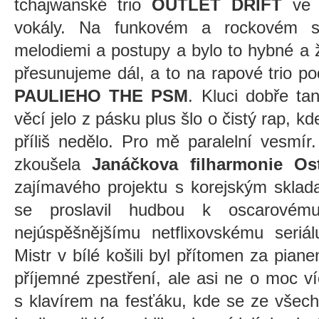
tchajwanské trio
OUTLET DRIFT
ve 
vokály. Na funkovém a rockovém sp
melodiemi a postupy a bylo to hybné a ž
přesunujeme dál, a to na rapové trio p
PAULIEHO THE PSM
. Kluci dobře tan
věcí jelo z pásku plus šlo o čistý rap, k
příliš nedělo. Pro mě paralelní vesmí
zkoušela
Janáčkova filharmonie Os
zajímavého projektu s korejským skla
se proslavil hudbou k oscarovém
nejúspěšnějšímu netflixovskému seriál
Mistr v bílé košili byl přítomen za pian
příjemné zpestření, ale asi ne o moc ví
s klavírem na fesťáku, kde se ze všec