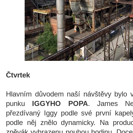
Čtvrtek
Hlavním důvodem naší návštěvy bylo v
punku
IGGYHO POPA
. James New
přezdívaný Iggy podle své první kapel
podle něj znělo dynamicky. Na produc
zpěvák vyhrazenu pouhou hodinu. Docel