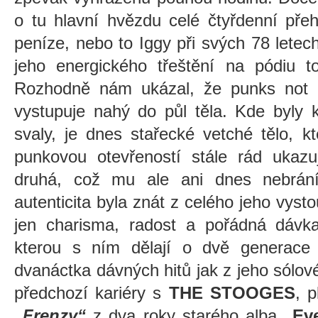
o tu hlavní hvězdu celé čtyřdenní přeh
peníze, nebo to Iggy při svých 78 letech 
jeho energického třeštění na pódiu t
Rozhodně nám ukázal, že punks not 
vystupuje nahý do půl těla. Kde byly 
svaly, je dnes stařecké vetché tělo, 
punkovou otevřeností stále rád ukazu
druhá, což mu ale ani dnes nebrán
autenticita byla znát z celého jeho vys
jen charisma, radost a pořádná dávka
kterou s ním dělají o dvě generace 
dvanáctka dávných hitů jak z jeho sólo
předchozí kariéry s
THE STOOGES
, 
„Frenzy“
z dva roky starého alba
„Eve