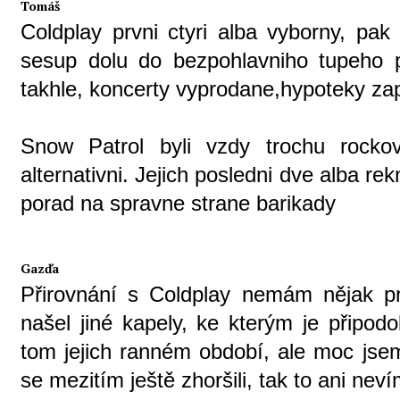
Tomáš
Coldplay prvni ctyri alba vyborny, pa
sesup dolu do bezpohlavniho tupeho po
takhle, koncerty vyprodane,hypoteky zap
Snow Patrol byli vzdy trochu rocko
alternativni. Jejich posledni dve alba re
porad na spravne strane barikady
Gazďa
Přirovnání s Coldplay nemám nějak p
našel jiné kapely, ke kterým je připod
tom jejich ranném období, ale moc jsem
se mezitím ještě zhoršili, tak to ani neví