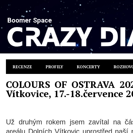
Boomer Space
RECENZE
PROFILY
KONCERTY
ROZHOV
COLOURS OF OSTRAVA 2025
Vítkovice, 17.-18.července 
Už druhým rokem jsem zavítal na čás
areálu Dolních Vítkovic uprostřed naší