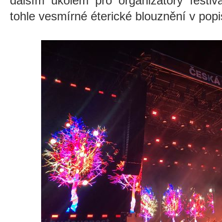
dalším úkolem pro organizátory festiva
tohle vesmírné éterické blouznění v popi