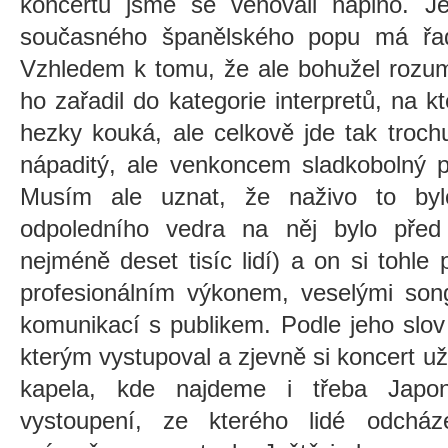
koncertu jsme se věnovali naplno. J
současného španělského popu má řad
Vzhledem k tomu, že ale bohužel rozum
ho zařadil do kategorie interpretů, na k
hezky kouká, ale celkově jde tak troch
nápaditý, ale venkoncem sladkobolný pr
Musím ale uznat, že naživo to by
odpoledního vedra na něj bylo před
nejméně deset tisíc lidí) a on si tohle
profesionálním výkonem, veselými son
komunikací s publikem. Podle jeho slov 
kterým vystupoval a zjevně si koncert uží
kapela, kde najdeme i třeba Japo
vystoupení, ze kterého lidé odcház