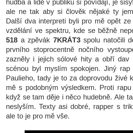
hudba a lidé v publiku si povídají, je sis
ale ne tak aby si člověk nějaké ty jem
Další dva interpreti byli pro mě opět z
vzdělání ve spektru, kde se běžně ne
518
a zpěvák
7KRÁT3
spolu natočili 
prvního stoprocentně nočního vystou
zazněly i jejich sólové hity a obří dav
scénou byl myslím spokojen. Jiný rap
Paulieho, tady je to za doprovodu živé k
mě s podobným výsledkem. Proti rapu
když se tam děje i něco hudebně. Ale t
neslyším. Texty asi dobré, rapper s tr
ale to je pro mě vše.