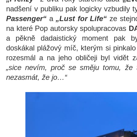
nadšení v publiku pak logicky vzbudily t
Passenger“
a
„Lust for Life“
ze stejn
na které Pop autorsky spolupracova
s
D
a pěkně dadaistický moment pak byl
doskákal plážový míč, kterým si pinkal
rozesmál a na jeho obličeji byl vidět
„sice nevím, proč se směju tomu, že 
nezasmát, že jo…“