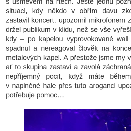
s úsměvem na rtech. Ještě jednu pozn
situaci, kdy někdo v obřím davu zko
zastavil koncert, upozornil mikrofonem z
držel publikum v klidu, než se vše vyřeš
kdy – po kapelou vyprovokované wall 
spadnul a nereagoval člověk na konce
metalových kapel. A přestože jsme my v 
ať to skupina zastaví a zavolá záchranář
nepříjemný pocit, když máte během
v naplněné hale přes tuto aroganci upo
potřebuje pomoc…