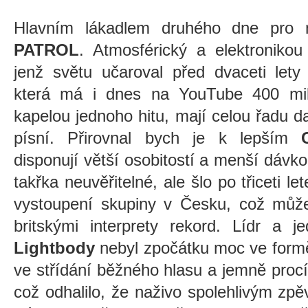
Hlavním lákadlem druhého dne pro
PATROL
. Atmosférický a elektronikou
jenž světu učaroval před dvaceti lety
která má i dnes na YouTube 400 mili
kapelou jednoho hitu, mají celou řadu d
písní. Přirovnal bych je k lepším
disponují větší osobitostí a menší dávko
takřka neuvěřitelné, ale šlo po třiceti l
vystoupení skupiny v Česku, což může
britskými interprety rekord. Lídr a 
Lightbody
nebyl zpočátku moc ve formě 
ve střídání běžného hlasu a jemně procí
což odhalilo, že naživo spolehlivým zp