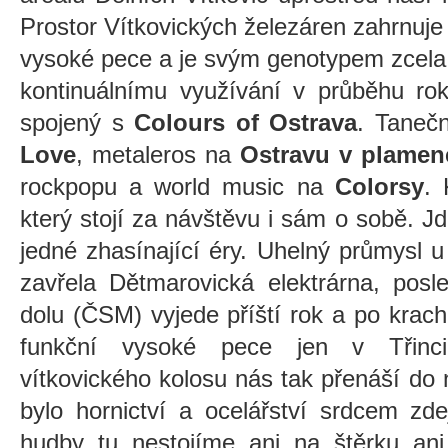
Prostor Vítkovických železáren zahrnuje
vysoké pece a je svým genotypem zcela 
kontinuálnímu využívání v průběhu rok
spojený s
Colours of Ostrava
. Taneč
Love
, metaleros na
Ostravu v plamen
rockpopu a world music na
Colorsy
. 
který stojí za návštěvu i sám o sobě.
jedné zhasínající éry. Uhelný průmysl 
zavřela Dětmarovická elektrárna, posl
dolu (ČSM) vyjede příští rok a po kra
funkční vysoké pece jen v Třinci
vítkovického kolosu nás tak přenáší do
bylo hornictví a ocelářství srdcem zde
hudby tu nestojíme ani na štěrku ani