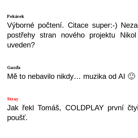
Pekárek
Výborné počtení. Citace super:-) Nez
postřehy stran nového projektu Niko
uveden?
Gazďa
Mě to nebavilo nikdy… muzika od AI 🙂
Stray
Jak řekl Tomáš, COLDPLAY první čtyř
poušť.