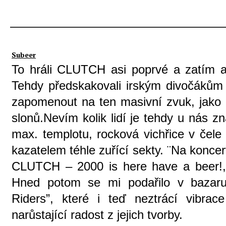
Subeer
To hráli CLUTCH asi poprvé a zatím a
Tehdy předskakovali irským divočák
zapomenout na ten masivní zvuk, jako 
slonů.Nevím kolik lidí je tehdy u nás z
max. templotu, rocková vichřice v čel
kazatelem téhle zuřící sekty. ¨Na konce
CLUTCH – 2000 is here have a beer!,
Hned potom se mi podařilo v bazaru 
Riders”, které i teď neztrácí vibr
narůstající radost z jejich tvorby.