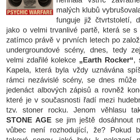
malých klubů vybrušovala
funguje již čtvrtstoletí,
jako o velmi trvanlivé partě, která se 
zatímco právě v prvních letech po založe
undergroundové scény, dnes, tedy z
velmi zdařilé kolekce
„Earth Rocker“
, 
Kapela, která byla vždy uznávána spí
rámci nezávislé scény, se dnes může po
jedenáct albových zápisů a rovněž ko
které je v současnosti řadí mezi hudebn
tzv. stoner rocku. Jenom věhlasu t
STONE AGE
se jim ještě dosáhnout 
vůbec není rozhodující, že? Pokud 
takové songy, jaké byly k nalezení