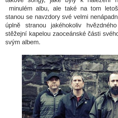
minulém albu, ale také na tom leto
stanou se navzdory své velmi nenápadné
úplně stranou jakéhokoliv hvězdnéh
stěžejní kapelou zaoceánské části svéh
svým albem.