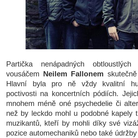
Partička nenápadných obtloustlých
vousáčem
Neilem Fallonem
skutečně 
Hlavní byla pro ně vždy kvalitní h
poctivosti na koncertních pódiích. Jej
mnohem méně oné psychedelie či altern
než by leckdo mohl u podobné kapely t
muzikantů, kteří by mohli díky své vizáž
pozice automechaniků nebo také údržby