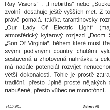
Ray Visions“ , „Firebirths“ nebo „Suck
zvolní, dosahuje ještě vyšších met. Z 
právě pomalá, takřka tarantinovsky roz
„Our Lady Of Electric Light“ (maj
atmosférický kytarový rozjezd „Doom 
„Son Of Virginia“, během které musí tř
svými podivnými country chutěmi vylo
sestavená a zhotovená nahrávka s cel
má nadále potenciál rozvíjet nenucen
větší dokonalosti. Tohle je prostě zat
tradiční, přesto úplně prosté nějakých
nabušené, přesto vůbec ne monotónní.
24.10.2015
Diskuse (6)