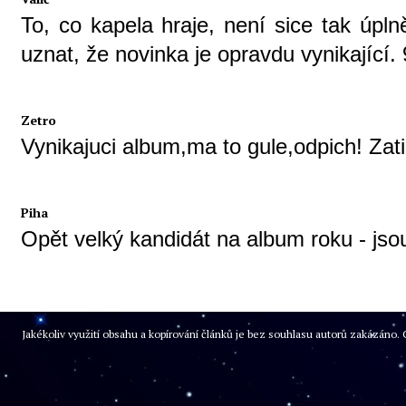
To, co kapela hraje, není sice tak úpl
uznat, že novinka je opravdu vynikající
Zetro
Vynikajuci album,ma to gule,odpich! Zat
Piha
Opět velký kandidát na album roku - jso
Jakékoliv využití obsahu a kopírování článků je bez souhlasu autorů zakázán