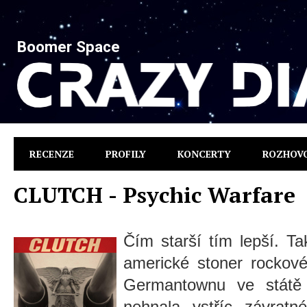
Boomer Space
RECENZE
PROFILY
KONCERTY
ROZHOV
CLUTCH - Psychic Warfare
Čím starší tím lepší. Ta
americké stoner rockové
Germantownu ve státě 
nehnala vstříc závratn