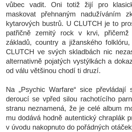
vůbec vadit. Oni totiž žijí pro klas
maskovat přehnaným nadužíváním zk
kytarových bustrů. U CLUTCH je to pro
patřičně zemitý rock v krvi, přičemž
základů, country a jižanského folklóru
CLUTCH ve svých skladbách nic nezastí
alternativně pojatých vystýlkách a dok
od válu většinou chodí ti druzí.
Na „Psychic Warfare“ sice převládají s
deroucí se vpřed silou rachotícího par
stranu neznamená, že je celé album mo
mu dodává hodně autentický chraplák pr
v úvodu nakopnuto do pořádných otáček 