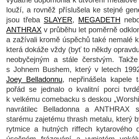
louží, a rovněž příslušela ke stejné gen
jsou třeba
SLAYER
,
MEGADETH
neb
ANTHRAX
v průběhu let poměrně odklon
a zažívali kromě úspěchů také nemalé kri
která dokáže vždy (byť to někdy opravdu 
neobyčejným a stále čerstvým. Takže 
s Johnem Bushem, který v letech 1992
Joey Belladonnu
, nepřinášela kapele
pořád se jednalo o kvalitní porci tvr
k velkému comebacku s deskou „Worship 
navrátilec Belladonna a ANTHRAX se
starému zajetému thrash metalu, který 
rytmice a hutných riffech kytarového 
úsečném frázování a vypjatém vokál