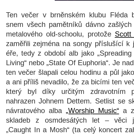
Ten večer v brněnském klubu Fléda 
snem všech pamětníků dávno zašlých č
metalového old-schoolu, protože
Scott
zaměřili zejména na songy příslušící k j
éře, tedy z období alb jako „Spreadin
Living“ nebo „State Of Euphoria“. Je n
ten večer šlapali celou hodinu a půl jak
a ani příliš nevadilo, že za bicími ten v
který byl díky určitým zdravotním 
nahrazen Johnem Dettem. Setlist se sk
návratového alba
„Worship Music“
a zh
skladeb z osmdesátých let – věci jak
„Caught In a Mosh“ (ta celý koncert za