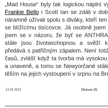
„Mad House“ byly tak logickou náplní v
Frankie Bello
i Scott Ian se zdáli v dob
náramně užívali spolu s diváky, kteří ten
se blížícímu tisícovce. Já osobně jsem s
jsem se v názoru, že byť se ANTHRAX
stále jsou životaschopnou a svěží 
předává s patřičným zápalem. Není toti
časů, zvlášť když ta tvorba má vysokou k
a unaveně, a tomu se Newyorčané stále
těším na jejich vystoupení v srpnu na Br
13.01.2013
Diskuse (0)