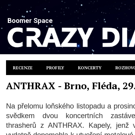
Boomer Space
RECENZE
PROFILY
KONCERTY
ROZHOV
ANTHRAX - Brno, Fléda, 29
Na přelomu loňského listopadu a prosin
svědkem dvou koncertních zastá
thrasherů z ANTHRAX. Kapely, jenž 
vydatně dopomohla k utvoření metalové