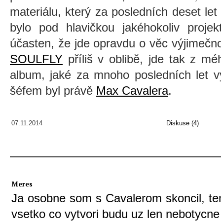
materiálu, který za posledních deset let 
bylo pod hlavičkou jakéhokoliv proje
účasten, že jde opravdu o věc výjimeč
SOULFLY
příliš v oblibě, jde tak z mé
album, jaké za mnoho posledních let vy
šéfem byl právě
Max Cavalera
.
07.11.2014
Diskuse (4)
Meres
Ja osobne som s Cavalerom skoncil, te
vsetko co vytvori budu uz len nebotycne