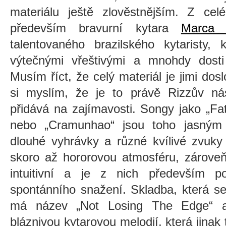
materiálu ještě zlověstnějším. Z ce
především bravurní kytara
Marca 
talentovaného brazilského kytaristy, 
výtečnými vřeštivými a mnohdy dosti 
Musím říct, že celý materiál je jimi do
si myslím, že je to právě Rizzův nás
přidává na zajímavosti. Songy jako „Fat
nebo „Cramunhao“ jsou toho jasným 
dlouhé vyhrávky a různé kvílivé zvuky
skoro až hororovou atmosféru, zároveň 
intuitivní a je z nich především p
spontánního snažení. Skladba, která se
má název
„Not Losing The Edge“
a
bláznivou kytarovou melodií, která jina