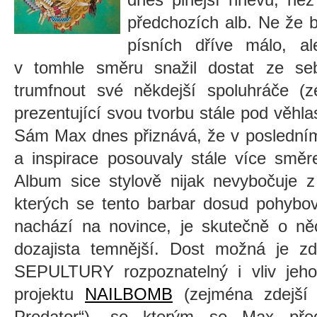
předchozích alb. Ne že b
písních dříve málo, a
v tomhle směru snažil dostat ze se
trumfnout své někdejší spoluhráče (z
prezentující svou tvorbu stále pod věh
Sám Max dnes přiznává, že v posledním
a inspirace posouvaly stále více smě
Album sice stylově nijak nevybočuje z
kterých se tento barbar dosud pohybova
nachází na novince, je skutečně o ně
dozajista temnější. Dost možná je z
SEPULTURY rozpoznatelný i vliv jeho
projektu
NAILBOMB
(zejména zdejší 
Predator“), se kterým se Max před