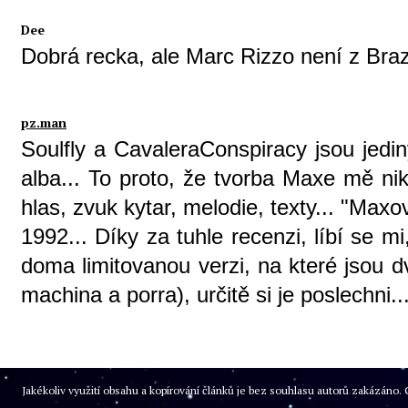
Dee
Dobrá recka, ale Marc Rizzo není z Brazí
pz.man
Soulfly a CavaleraConspiracy jsou jedin
alba... To proto, že tvorba Maxe mě n
hlas, zvuk kytar, melodie, texty... "Ma
1992... Díky za tuhle recenzi, líbí se m
doma limitovanou verzi, na které jsou 
machina a porra), určitě si je poslechni..
Jakékoliv využití obsahu a kopírování článků je bez souhlasu autorů zakázán