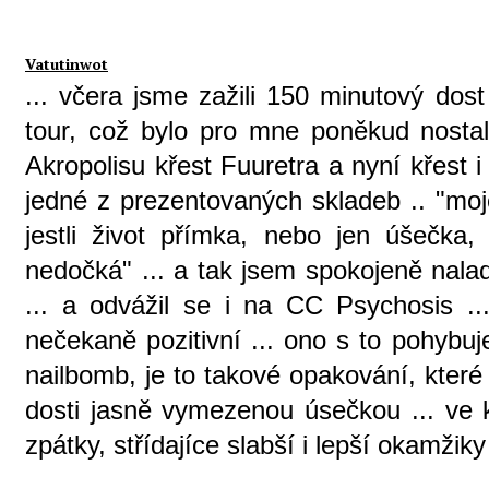
Vatutinwot
... včera jsme zažili 150 minutový dost
tour, což bylo pro mne poněkud nostal
Akropolisu křest Fuuretra a nyní křest i
jedné z prezentovaných skladeb .. "moje
jestli život přímka, nebo jen úšečka,
nedočká" ... a tak jsem spokojeně nala
... a odvážil se i na CC Psychosis ..
nečekaně pozitivní ... ono s to pohybu
nailbomb, je to takové opakování, které
dosti jasně vymezenou úsečkou ... ve 
zpátky, střídajíce slabší i lepší okamžiky 