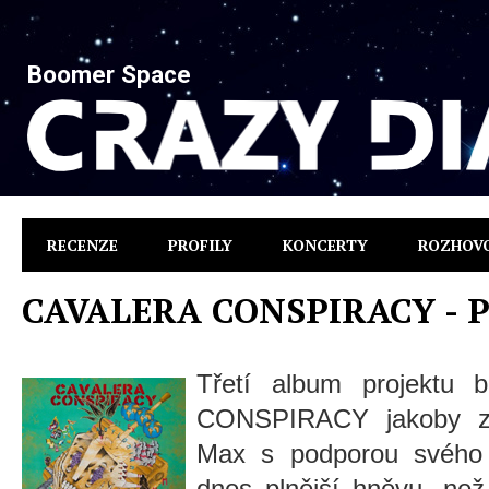
Boomer Space
RECENZE
PROFILY
KONCERTY
ROZHOV
CAVALERA CONSPIRACY - 
Třetí album projektu 
CONSPIRACY jakoby zna
Max s podporou svého b
dnes plnější hněvu, ne