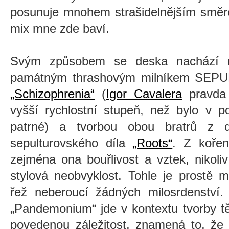
posunuje mnohem strašidelnějším směre
mix mne zde baví.
Svým způsobem se deska nachází n
památným thrashovým milníkem SEPU
„Schizophrenia“
(
Igor Cavalera
pravda 
vyšší rychlostní stupeň, než bylo v p
patrné) a tvorbou obou bratrů z d
sepulturovského díla
„Roots“
. Z koře
zejména ona bouřlivost a vztek, nikoli
stylová neobvyklost. Tohle je prostě 
řež neberoucí žádných milosrdenství.
„Pandemonium“ jde v kontextu tvorby t
povedenou záležitost, znamená to, že