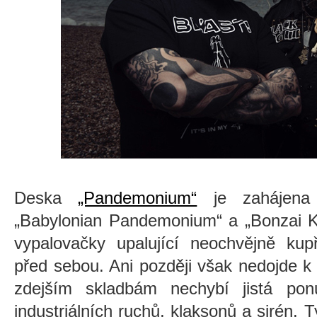
Deska
„Pandemonium“
je zahájena
„Babylonian Pandemonium“ a „Bonzai K
vypalovačky upalující neochvějně kup
před sebou. Ani později však nedojde k
zdejším skladbám nechybí jistá pon
industriálních ruchů, klaksonů a sirén. 