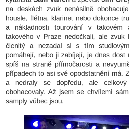
na deskách zvuk nenásilně obohacuje d
housle, flétna, klarinet nebo dokonce t
a nákladnosti tourování v takovém
takového v Praze nedočkali, ale zvuk b
členitý a nezadal si s tím studiov
pomáhají, nebo ji zabíjejí, je dnes dost
spíš na straně přímočarosti a nevyumě
případech to asi své opodstatnění má. 
a nedraly se dopředu, ale celkový
obohacovaly. Až jsem se chvílemi sám
samply vůbec jsou.