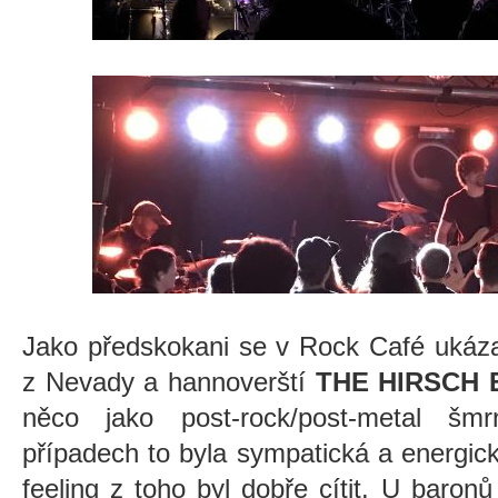
Jako předskokani se v Rock Café ukáz
z Nevady a hannoverští
THE HIRSCH 
něco jako post-rock/post-metal š
případech to byla sympatická a energic
feeling z toho byl dobře cítit. U baronů