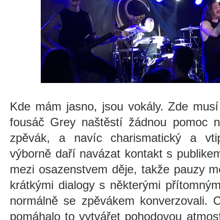
Kde mám jasno, jsou vokály. Zde musí 
fousáč Grey naštěstí žádnou pomoc nep
zpěvák, a navíc charismatický a vt
výborně daří navázat kontakt s publike
mezi osazenstvem děje, takže pauzy me
krátkými dialogy s některými přítomnými
normálně se zpěvákem konverzovali. Ce
pomáhalo to vytvářet pohodovou atmosf