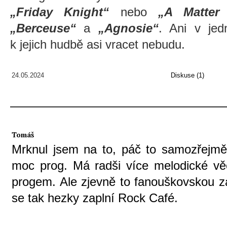
„Friday Knight“
nebo
„A Matter 
„Berceuse“
a
„Agnosie“
. Ani v je
k jejich hudbě asi vracet nebudu.
24.05.2024
Diskuse (1)
Tomáš
Mrknul jsem na to, páč to samozřejm
moc prog. Má radši více melodické věci
progem. Ale zjevně to fanouškovskou z
se tak hezky zaplní Rock Café.