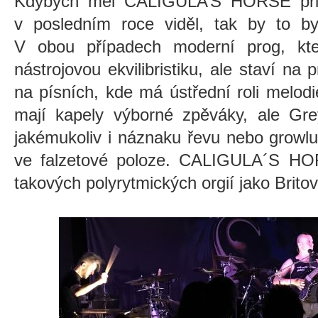
Kdybych měl CALIGULA’S HORSE přir
v posledním roce viděl, tak by to byl
V obou případech moderní prog, kt
nástrojovou ekvilibristiku, ale staví na
na písních, kde má ústřední roli melod
mají kapely výborné zpěváky, ale Gre
jakémukoliv i náznaku řevu nebo growl
ve falzetové poloze. CALIGULA´S HO
takových polyrytmických orgií jako Britov