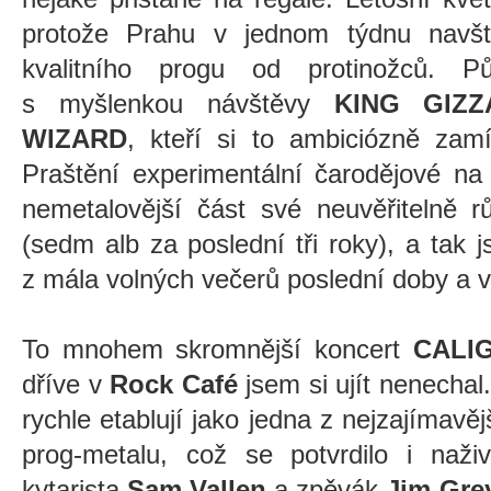
protože Prahu v jednom týdnu navští
kvalitního progu od protinožců. P
s myšlenkou návštěvy
KING GIZ
WIZARD
, kteří si to ambiciózně zamí
Praštění experimentální čarodějové na
nemetalovější část své neuvěřitelně r
(sedm alb za poslední tři roky), a tak
z mála volných večerů poslední doby a v
To mnohem skromnější koncert
CALI
dříve v
Rock Café
jsem si ujít nenechal.
rychle etablují jako jedna z nejzajímavěj
prog-metalu, což se potvrdilo i naži
kytarista
Sam Vallen
a zpěvák
Jim Gre