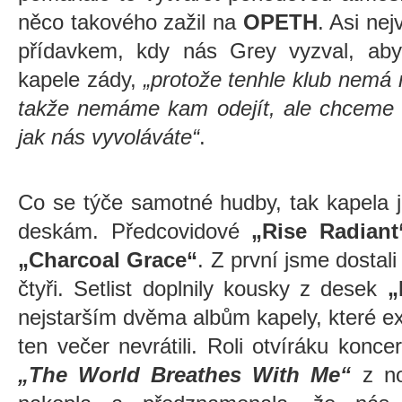
něco takového zažil na
OPETH
. Asi ne
přídavkem, kdy nás Grey vyzval, abyc
kapele zády,
„protože tenhle klub nemá 
takže nemáme kam odejít, ale chceme si
jak nás vyvoláváte“
.
Co se týče samotné hudby, tak kapela 
deskám. Předcovidové
„Rise Radiant
„Charcoal Grace“
. Z první jsme dostali 
čtyři. Setlist doplnily kousky z desek
„
nejstarším dvěma albům kapely, které ex
ten večer nevrátili. Roli otvíráku konce
„The World Breathes With Me“
z n