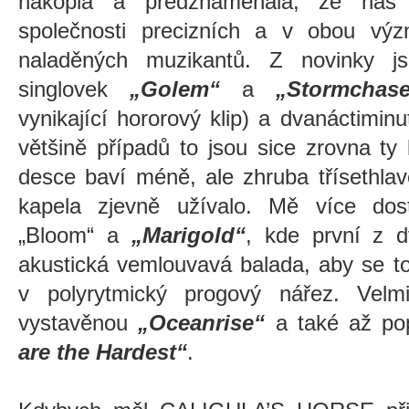
nakopla a předznamenala, že nás
společnosti precizních a v obou vý
naladěných muzikantů. Z novinky j
singlovek
„Golem“
a
„Stormcha
vynikající hororový klip) a dvanáctimi
většině případů to jsou sice zrovna ty
desce baví méně, ale zhruba třísethlav
kapela zjevně užívalo. Mě více dos
„Bloom“ a
„Marigold“
, kde první z d
akustická vemlouvavá balada, aby se to
v polyrytmický progový nářez. Velm
vystavěnou
„Oceanrise“
a také až po
are the Hardest“
.