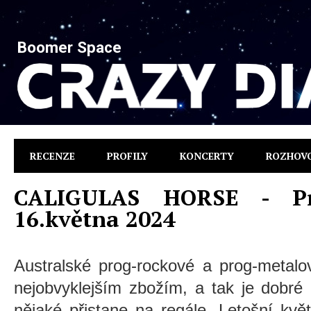
Boomer Space
RECENZE
PROFILY
KONCERTY
ROZHOV
CALIGULAS HORSE - Pr
16.května 2024
Australské prog-rockové a prog-metalo
nejobvyklejším zbožím, a tak je dobré
nějaké přistane na regále. Letošní kvě