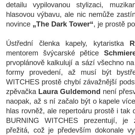
detailu vypilovanou stylizaci, muzik
hlasovou výbavu, ale nic nemůže zastíni
novince
„The Dark Tower“
, je prostě 
Ústřední členka kapely, kytaristka
R
mentorem švýcarské pětice
Schmier
prvoplánově kalkulují a sází všechno na 
formy provedení, až musí být byst
WITCHES prostě chybí závažnější podst
zpěvačka
Laura Guldemond
není přes
naopak, až s ní začalo být o kapele víc
hlas rovněž, ale repertoáru prostě i tak
BURNING WITCHES prezentují, je zk
přežitá, což je především dokonale v