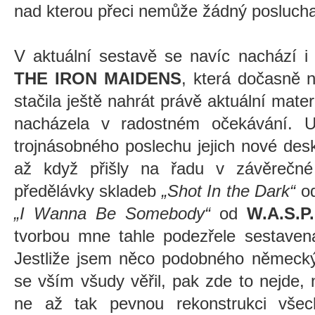
nad kterou přeci nemůže žádný poslucha
V aktuální sestavě se navíc nachází i
THE IRON MAIDENS
, která dočasně 
stačila ještě nahrát právě aktuální mate
nacházela v radostném očekávání. U
trojnásobného poslechu jejich nové desk
až když přišly na řadu v závěrečné
předělávky skladeb
„Shot In the Dark“
o
„I Wanna Be Somebody“
od
W.A.S.P.
tvorbou mne tahle podezřele sestavená
Jestliže jsem něco podobného němec
se vším všudy věřil, pak zde to nejde,
ne až tak pevnou rekonstrukci vše