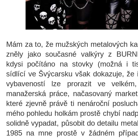
Mám za to, že mužských metalových kap
zněly jako současné valkýry z BUR
kdysi počítáno na stovky (možná i ti
sídlící ve Švýcarsku však dokazuje, že
vybaveností lze prorazit ve velkém
manažerská práce, načasovaný marketi
které zjevně právě ti nenároční posluc
mého pohledu holkám prostě chybí nadp
solidně vypadat, působit do detailu meta
1985 na mne prostě v žádném případ