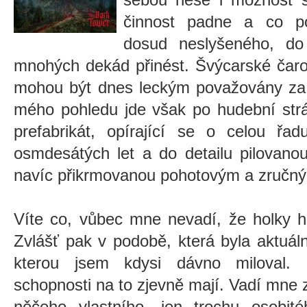
činnost padne a co po
dosud neslyšeného, d
mnohých dekád přinést. Švýcarské čar
mohou být dnes leckým považovány za 
mého pohledu jde však po hudební str
prefabrikát, opírající se o celou řa
osmdesátých let a do detailu pilovano
navíc přikrmovanou pohotovým a zručn
Víte co, vůbec mne nevadí, že holky h
Zvlášť pak v podobě, která byla aktuální
kterou jsem kdysi dávno miloval. 
schopnosti na to zjevně mají. Vadí mne
něčeho vlastního, jen trochu osobit