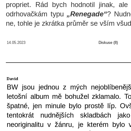
propriet. Rád bych hodnotil jinak, al
odrhovačkám typu
„Renegade“
? Nudn
ne, tohle je zkrátka průměr se vším všud
14.05.2023
Diskuse (8)
David
BW jsou jednou z mých nejoblíbenější
letošní album mě bohužel zklamalo. T
špatné, jen minule bylo prostě líp. Ov
tentokrát nudnějších skladbách jak
neoriginalitu v žánru, je kterém bylo 