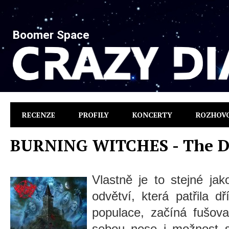
Boomer Space
RECENZE
PROFILY
KONCERTY
ROZHOV
BURNING WITCHES - The D
Vlastně je to stejné ja
odvětví, která patřila d
populace, začíná fušova
sebou nese i možnost sr