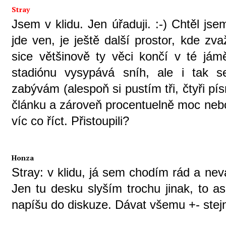
Stray
Jsem v klidu. Jen úřaduji. :-) Chtěl js
jde ven, je ještě další prostor, kde z
sice většinově ty věci končí v té jám
stadiónu vysypává sníh, ale i tak s
zabývám (alespoň si pustím tři, čtyři pís
článku a zároveň procentuelně moc nebod
víc co říct. Přistoupili?
Honza
Stray: v klidu, já sem chodím rád a ne
Jen tu desku slyším trochu jinak, to a
napíšu do diskuze. Dávat všemu +- ste