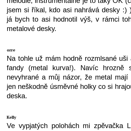
melodie, instrumentálně je to taky OK (c
jsem si říkal, kdo asi nahrává desky :
já bych to asi hodnotil výš, v rámci t
metalové desky.
orre
Na tohle už mám hodně rozmlsané uši 
fandy (metal kurva!). Navíc hrozně 
nevyhrané a můj názor, že metal mají h
jen neškodně úsměvné holky co si hrajo
deska.
Kelly
Ve vypjatých polohách mi zpěvačka L