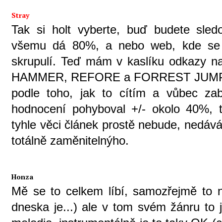
Stray
Tak si holt vyberte, buď budete sle
všemu dá 80%, a nebo web, kde se a
skrupulí. Teď mám v kaslíku odkazy 
HAMMER, REFORE a FORREST JUMP. Kd
podle toho, jak to cítím a vůbec za
hodnocení pohyboval +/- okolo 40%, t
tyhle věci článek prostě nebude, nedáv
totálně zaměnitelnýho.
Honza
Mě se to celkem líbí, samozřejmě to n
dneska je...) ale v tom svém žánru to