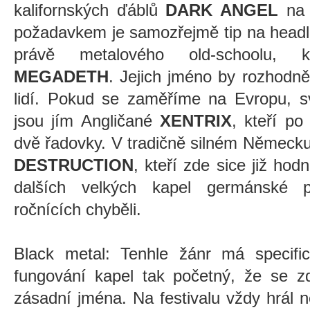
kalifornských ďáblů
DARK ANGEL
na
požadavkem je samozřejmě tip na headli
právě metalového old-schoolu, 
MEGADETH
. Jejich jméno by rozhodně
lidí. Pokud se zaměříme na Evropu, s
jsou jím Angličané
XENTRIX
, kteří po
dvě řadovky. V tradičně silném Německu j
DESTRUCTION
, kteří zde sice již hodn
dalších velkých kapel germánské p
ročnících chyběli.
Black metal: Tenhle žánr má specifi
fungování kapel tak početný, že se z
zásadní jména. Na festivalu vždy hrál n