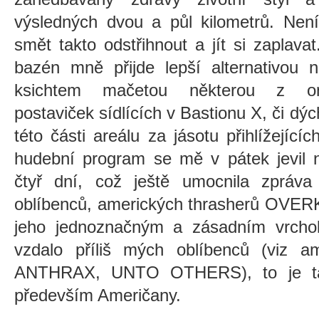
výsledných dvou a půl kilometrů. Nen
smět takto odstřihnout a jít si zaplav
bazén mně přijde lepší alternativou 
ksichtem mačetou některou z oně
postaviček sídlících v Bastionu X, či dýc
této části areálu za jásotu přihlížejících
hudební program se mě v pátek jevil 
čtyř dní, což ještě umocnila zpráv
oblíbenců, amerických thrasherů OVERKI
jeho jednoznačným a zásadním vrcho
vzdalo příliš mých oblíbenců (viz 
ANTHRAX, UNTO OTHERS), to je tak
především Američany.