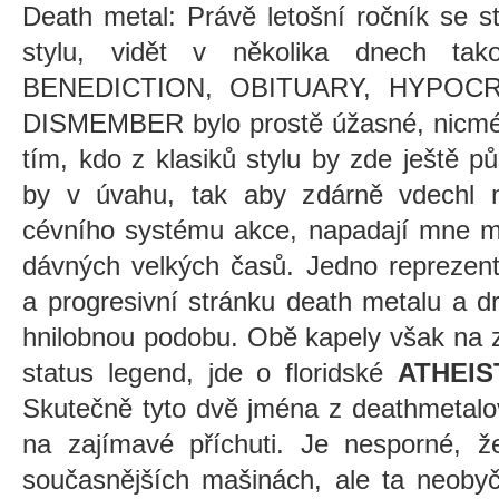
Death metal: Právě letošní ročník se st
stylu, vidět v několika dnech tak
BENEDICTION, OBITUARY, HYPOCR
DISMEMBER bylo prostě úžasné, nicmén
tím, kdo z klasiků stylu by zde ještě p
by v úvahu, tak aby zdárně vdechl 
cévního systému akce, napadají mne m
dávných velkých časů. Jedno reprezentu
a progresivní stránku death metalu a d
hnilobnou podobu. Obě kapely však na 
status legend, jde o floridské
ATHEIS
Skutečně tyto dvě jména z deathmetalo
na zajímavé příchuti. Je nesporné, 
současnějších mašinách, ale ta neobyč