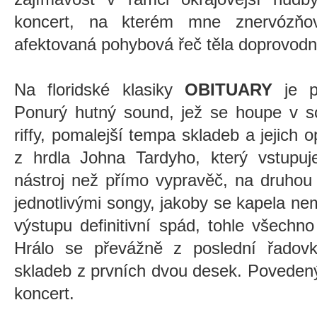
koncert, na kterém mne znervózňov
afektovaná pohybová řeč těla doprovod
Na floridské klasiky
OBITUARY
je p
Ponurý hutný sound, jež se houpe v so
riffy, pomalejší tempa skladeb a jejich 
z hrdla Johna Tardyho, který vstupuj
nástroj než přímo vypravěč, na druhou
jednotlivými songy, jakoby se kapela n
výstupu definitivní spád, tohle všech
Hrálo se převážně z poslední řadovky
skladeb z prvních dvou desek. Poveden
koncert.