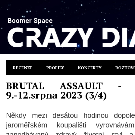
Boomer Space
RECENZE
PROFILY
KONCERTY
ROZHOV
BRUTAL ASSAULT - Pe
9.-12.srpna 2023 (3/4)
Někdy mezi desátou hodinou dopole
jaroměřském koupališti vyrovnáv
zanedbávaný zdravý životní styl a