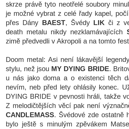
skrze právě tyto neotřelé soubory minu
je možné vybrat z celé řady kapel, poč
přes Dány
BAEST
, Švédy
LIK
či z ve
death metalu nikdy nezklamávajících
zimě předvedli v Akropoli a na tomto festu
Doom metal: Asi není lákavější legend
stylu, než jsou
MY DYING BRIDE
. Bri
u nás jako doma a o existenci těch da
nevím, neb před lety ohlásily konec. U
DYING BRIDE v pevnosti hráli, takže v
Z melodičtějších věcí pak není význač
CANDLEMASS
. Švédové zde ostatně h
bylo ještě s minulým zpěvákem Mats