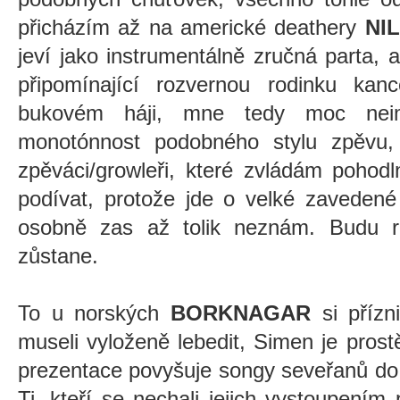
přicházím až na americké deathery
NI
jeví jako instrumentálně zručná parta, a
připomínající rozvernou rodinku ka
bukovém háji, mne tedy moc neim
monotónnost podobného stylu zpěvu,
zpěváci/growleři, které zvládám pohod
podívat, protože jde o velké zavedené
osobně zas až tolik neznám. Budu r
zůstane.
To u norských
BORKNAGAR
si přízn
museli vyloženě lebedit, Simen je pros
prezentace povyšuje songy seveřanů do
Ti, kteří se nechali jejich vystoupením 