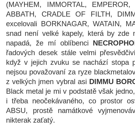
(MAYHEM, IMMORTAL, EMPEROR, 
ABBATH, CRADLE OF FILTH, DIMMU
excelovali BORKNAGAR, WATAIN, 
snad není velké kapely, která by zde 
napadá, že mí oblíbenci
NECROPHO
řadových desek stále velmi přesvědčiví
když v jejich zvuku se nachází stopa p
nejsou považovaní za ryze blackmetalo
z velkých jmen vybral asi
DIMMU BOR
Black metal je mi v podstatě však jedno,
i třeba neočekávaného, co prostor 
ABSU, prostě namátkové vyjmenováv
nikterak zaťatý.