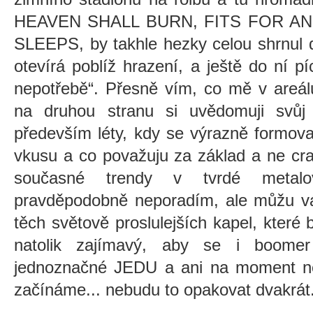
HEAVEN SHALL BURN, FITS FOR AN
SLEEPS, by takhle hezky celou shrnul d
otevírá poblíž hrazení, a ještě do ní 
nepotřebě“. Přesně vím, co mě v areál
na druhou stranu si uvědomuji svůj
především léty, kdy se výrazně formov
vkusu a co považuju za základ a ne cra
současné trendy v tvrdé metal
pravděpodobně neporadím, ale můžu v
těch světově proslulejších kapel, které 
natolik zajímavý, aby se i boome
jednoznačné JEDU a ani na moment nez
začínáme... nebudu to opakovat dvakrát.