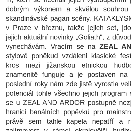
dobrým výkonem a skvělou souhrou 
skandinávské pagan scény. KATAKLYS
v Praze v březnu, takže jejich set, j
jejich aktuální novinky „Goliath“, z důvo
vynechávám. Vracím se na
ZEAL A
stylově poněkud vzdáleni klasické fest
kros mezi jižanskou etnickou hu
znamenitě funguje a je postaven na
poslední roky nám zde jistě vyrostla vel
potenciál tohle všechno jejich program
se u ZEAL AND ARDOR postupně nezje
hranici banálních popěvků pro mainst
právě sem tahle kapela nepatří a r
zajímavost v rámci okrajovější hudb