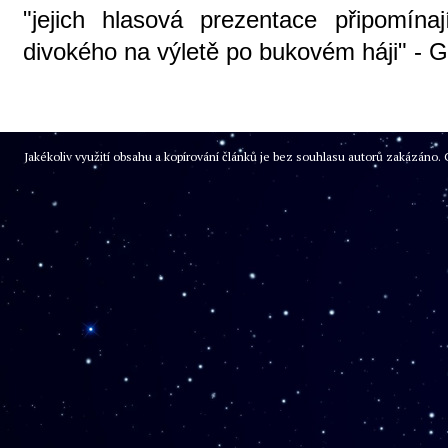
"jejich hlasová prezentace připomína
divokého na výletě po bukovém háji" - 
Jakékoliv využití obsahu a kopírování článků je bez souhlasu autorů zakázán