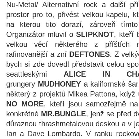
Nu-Metal/ Alternativní rock a další p
prostor pro to, přivést velkou kapelu,
na kterou tito dorazí, zároveň tímto 
Organizátor mluvil o
SLIPKNOT
, kteří
velkou věcí některého z příštích 
rafinovanější a zní
DEFTONES
.
Z velký
bych si zde dovedl představit celou sp
seattleskými
ALICE IN CHA
grungery
MUDHONEY
a kalifornské ša
některý z projektů Mikea Pattona, když
NO MORE
, kteří jsou samozřejmě na
konkrétně
MR.BUNGLE
, jenž se před d
důraznou thrashmetalovou deskou a v jeji
Ian a Dave Lombardo. V ranku rockové 