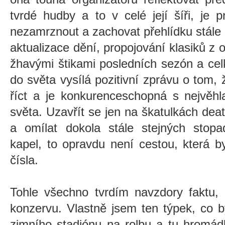
tvrdé hudby a to v celé její šíři, je 
nezamrznout a zachovat přehlídku stále
aktualizace dění, propojování klasiků 
žhavými štikami posledních sezón a cel
do světa vysílá pozitivní zprávu o tom
říct a je konkurenceschopná s nejvěhl
světa. Uzavřít se jen na škatulkách deat
a omílat dokola stále stejných stopad
kapel, to opravdu není cestou, která b
čísla.
Tohle všechno tvrdím navzdory faktu, 
konzervu. Vlastně jsem ten týpek, co 
zimního stadiónu na rolbu a tu hromád