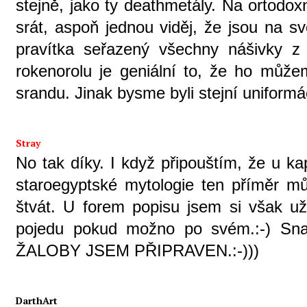
stejně, jako ty deathmetály. Na ortodox
srát, aspoň jednou viděj, že jsou na sv
pravítka seřazený všechny nášivky z
rokenorolu je geniální to, že ho může
srandu. Jinak bysme byli stejní uniformáči
Stray
No tak díky. I když připouštím, že u k
staroegyptské mytologie ten příměr mů
štvát. U forem popisu jsem si však už
pojedu pokud možno po svém.:-) Sna
ŽALOBY JSEM PŘIPRAVEN.:-)))
DarthArt