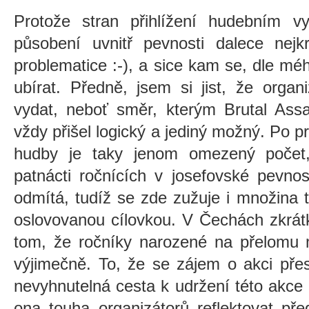
Protože stran přihlížení hudebním v
působení uvnitř pevnosti dalece nejk
problematice :-), a sice kam se, dle mé
ubírat. Předně, jsem si jist, že organ
vydat, neboť směr, kterým Brutal Assau
vždy přišel logický a jediný možný. Po p
hudby je taky jenom omezený počet,
patnácti ročnících v josefovské pevnost
odmítá, tudíž se zde zužuje i množina t
oslovovanou cílovkou. V Čechách zkrátk
tom, že ročníky narozené na přelomu m
výjimečně. To, že se zájem o akci přes
nevyhnutelná cesta k udržení této akce
ona touha organizátorů reflektovat př