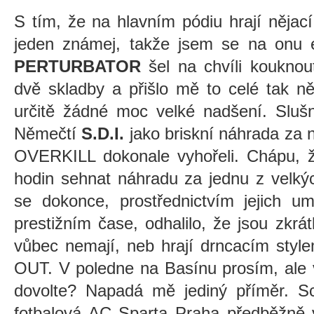
S tím, že na hlavním pódiu hrají něj
jeden známej, takže jsem se na onu e
PERTURBATOR
šel na chvíli kouknou
dvě skladby a přišlo mě to celé tak ně
určitě žádné moc velké nadšení. Slušne
Němečtí
S.D.I.
jako briskní náhrada za n
OVERKILL dokonale vyhořeli. Chápu, ž
hodin sehnat náhradu za jednu z velkýc
se dokonce, prostřednictvím jejich u
prestižním čase, odhalilo, že jsou zkrá
vůbec nemají, neb hrají drncacím stylem,
OUT. V poledne na Basínu prosím, ale 
dovolte? Napadá mě jediný příměr. Sc
fotbalová AC Sparta Praha předběžně 