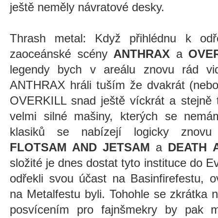
ještě neměly návratové desky.
Thrash metal: Když přihlédnu k odř
zaoceánské scény
ANTHRAX
a
OVER
legendy bych v areálu znovu rád vi
ANTHRAX hráli tuším že dvakrát (nebo t
OVERKILL snad ještě víckrát a stejně t
velmi silné mašiny, kterých se nemám
klasiků se nabízejí logicky znov
FLOTSAM AND JETSAM
a
DEATH 
složité je dnes dostat tyto instituce do
odřekli svou účast na Basinfirefest
na Metalfestu byli. Tohohle se zkrátka
posvícením pro fajnšmekry by pak m