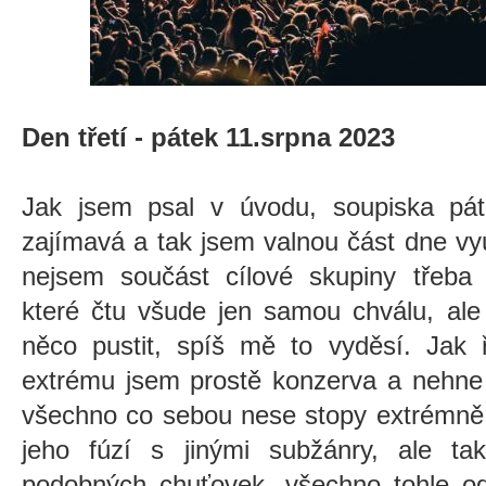
Den třetí - pátek 11.srpna 2023
Jak jsem psal v úvodu, soupiska pá
zajímavá a tak jsem valnou část dne vyu
nejsem součást cílové skupiny třeb
které čtu všude jen samou chválu, ale
něco pustit, spíš mě to vyděsí. Jak 
extrému jsem prostě konzerva a nehne 
všechno co sebou nese stopy extrémně 
jeho fúzí s jinými subžánry, ale ta
podobných chuťovek, všechno tohle 