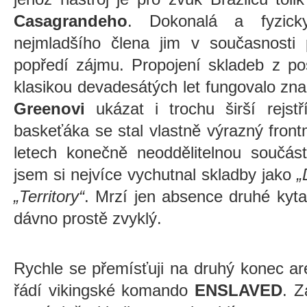
Casagrandeho
. Dokonalá a fyzick
nejmladšího člena jim v současnosti
popředí zájmu. Propojení skladeb z p
klasikou devadesátých let fungovalo zn
Greenovi
ukázat i trochu širší rejst
baskeťáka se stal vlastně výrazný front
letech konečně neoddělitelnou souč
jsem si nejvíce vychutnal skladby jako
„
„Territory“
. Mrzí jen absence druhé kyta
dávno prostě zvyklý.
Rychle se přemísťuji na druhý konec a
řádí vikingské komando
ENSLAVED
. Z