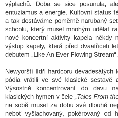
výplachů. Doba se sice posunula, al
entuziamus a energie. Kultovní status 
a tak dostáváme poměrně narubaný set 
schoolu, který musel mnohým udělat rad
nové koncertní aktivity kapela někdy 
výstup kapely, která před dvaatřiceti 
debutem „Like An Ever Flowing Stream“.
Newyorští lídři hardcoru devadesátých 
pódia vrátili ve své klasické sestavě 
Výsostně koncentrovaní do davu na
klasických hymen v čele
„Tales From th
na sobě musel za dobu své dlouhé nep
neboť vyšlachovaný, pokérovaný od 