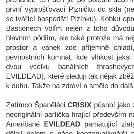
první vyprošťovací Plzničku do skla (n
se tvářící hospodští Plzínku). Kobku op
Bastionech volím nejen z toho důvodu
hlavním pódiím, ale také protože má ne
prostor a vánek zde příjemně chladí
pevnostních komnat, kde vlhkost jaksi
dvou vcelku banálních thrashový
EVILDEAD), které sleduji tak nějak zběžn
k duhu. Takže na zdraví a směle do dalš
Zatímco Španěláci
CRISIX
působí jako 
neoriginální partička hrající především 
Američané
EVILDEAD
pamatující zla
dělají dojem o něco konzervativnější