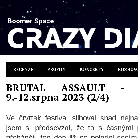
Boomer Space
RECENZE
PROFILY
KONCERTY
ROZHOV
BRUTAL ASSAULT - Pe
9.-12.srpna 2023 (2/4)
Ve čtvrtek festival sliboval snad nejn
jsem si předsevzal, že to s časnými 
přehánět, ten den již po poledni sedí