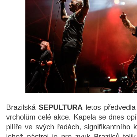
Brazilská
SEPULTURA
letos předvedla 
vrcholům celé akce. Kapela se dnes opí
pilíře ve svých řadách, signifikantního 
jehož nástroj je pro zvuk Brazilců tol