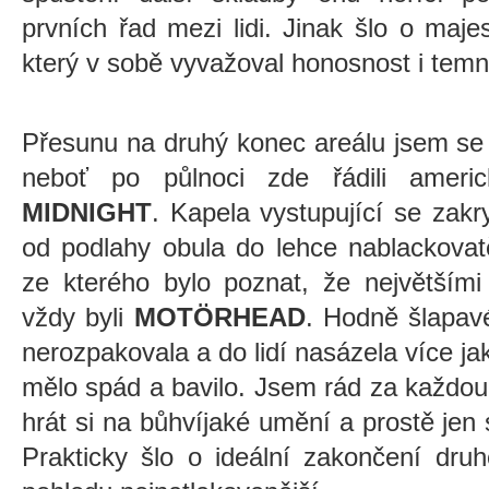
prvních řad mezi lidi. Jinak šlo o maje
který v sobě vyvažoval honosnost i temn
Přesunu na druhý konec areálu jsem se 
neboť po půlnoci zde řádili americ
MIDNIGHT
. Kapela vystupující se zakr
od podlahy obula do lehce nablackovat
ze kterého bylo poznat, že největšími 
vždy byli
MOTÖRHEAD
. Hodně šlapav
nerozpakovala a do lidí nasázela více ja
mělo spád a bavilo. Jsem rád za každou
hrát si na bůhvíjaké umění a prostě jen
Prakticky šlo o ideální zakončení dru