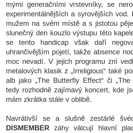
mými generačními vrstevníky, se nero
experimentálnějších a syrovějších vod.
mužem na svém místě a s jistotou pěje
slunečný den kouzlo výstupu této kap
se tento handicap však daří negova
uhrančivějším pojetí, takže absence noc
moc nevadí. V jejich programu zní vedl
metalových klasik z
„Irreligious“ také 
alb jako „The Butterfly Effect“ či „Th
tedy rozhodně zajímavý koncert, kde jse
mám zkrátka stále v oblibě.
Navrátivší se a slušně zestárlé švé
DISMEMBER
záhy válcují hlavní pla