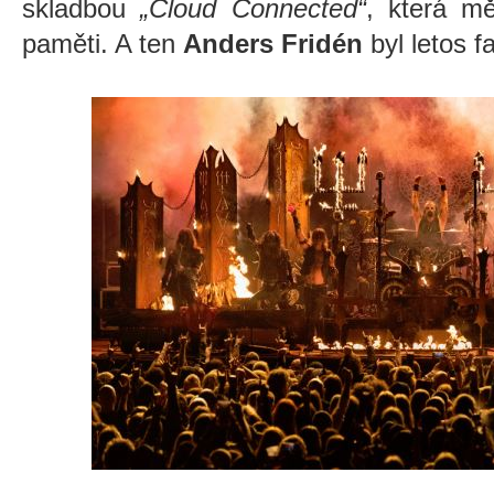
skladbou
„Cloud Connected“
, která mě
paměti. A ten
Anders Fridén
byl letos f