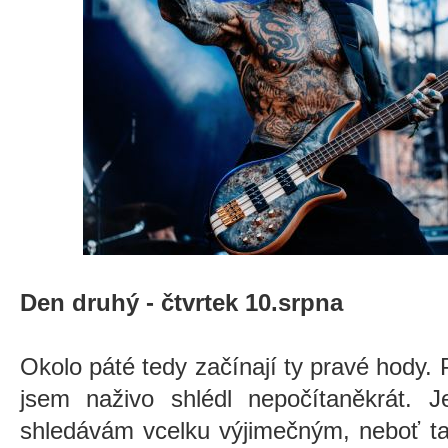
Den druhý - čtvrtek 10.srpna
Okolo páté tedy začínají ty pravé hody.
jsem naživo shlédl nepočítaněkrát. J
shledávám vcelku výjimečným, neboť ta