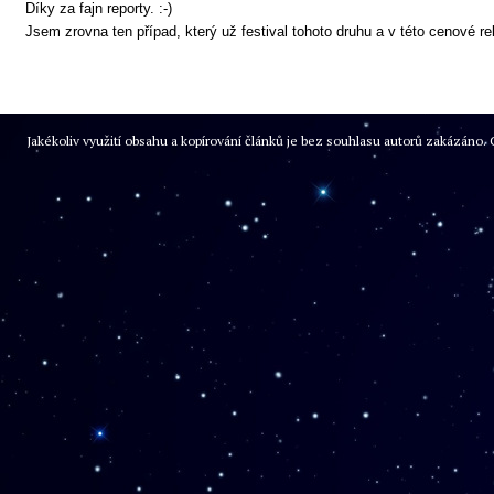
Díky za fajn reporty. :-)
Jsem zrovna ten případ, který už festival tohoto druhu a v této cenové rel
Jakékoliv využití obsahu a kopírování článků je bez souhlasu autorů zakázán