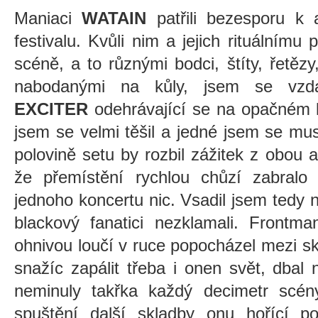
Maniaci
WATAIN
patřili bezesporu k 
festivalu. Kvůli nim a jejich rituálním
scéně, a to různými bodci, štíty, řetězy
nabodanými na kůly, jsem se vzda
EXCITER
odehrávající se na opačném k
jsem se velmi těšil a jedné jsem se mu
polovině setu by rozbil zážitek z obou a
že přemístění rychlou chůzí zabralo
jednoho koncertu nic. Vsadil jsem tedy 
blackový fanatici nezklamali. Frontm
ohnivou loučí v ruce popocházel mezi s
snažíc zapálit třeba i onen svět, dbal
neminuly takřka každý decimetr scény
spuštění další skladby onu hořící 