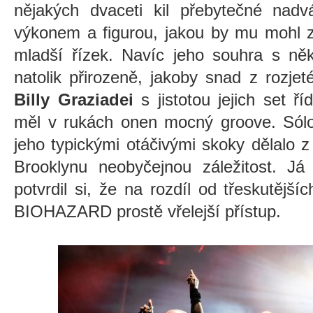
nějakých dvaceti kil přebytečné nad
výkonem a figurou, jakou by mu mohl z
mladší řízek. Navíc jeho souhra s něk
natolik přirozeně, jakoby snad z rozjet
Billy Graziadei
s jistotou jejich set ří
měl v rukách onen mocný groove. Sól
jeho typickými otáčivými skoky dělalo z
Brooklynu neobyčejnou záležitost. Já
potvrdil si, že na rozdíl od třeskutěj
BIOHAZARD prostě vřelejší přístup.