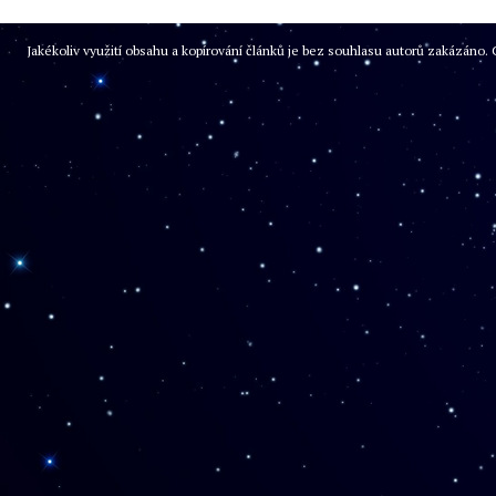
Jakékoliv využití obsahu a kopírování článků je bez souhlasu autorů zakázán