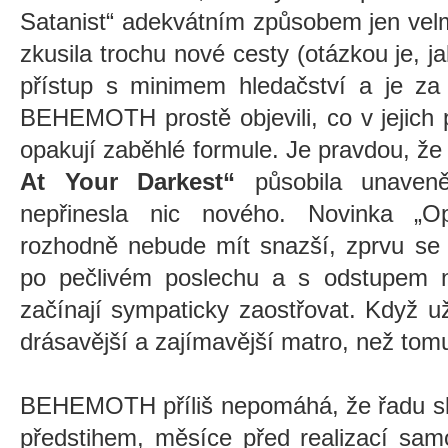
Satanist“ adekvátním způsobem jen velm
zkusila trochu nové cesty (otázkou je, j
přístup s minimem hledačství a je za 
BEHEMOTH prostě objevili, co v jejich 
opakují zaběhlé formule. Je pravdou, ž
At Your Darkest“
působila unaveně
nepřinesla nic nového. Novinka „O
rozhodně nebude mít snazší, zprvu se 
po pečlivém poslechu a s odstupem ně
začínají sympaticky zaostřovat. Když už
drásavější a zajímavější matro, než tomu
BEHEMOTH příliš nepomáhá, že řadu skl
předstihem, měsíce před realizací samo