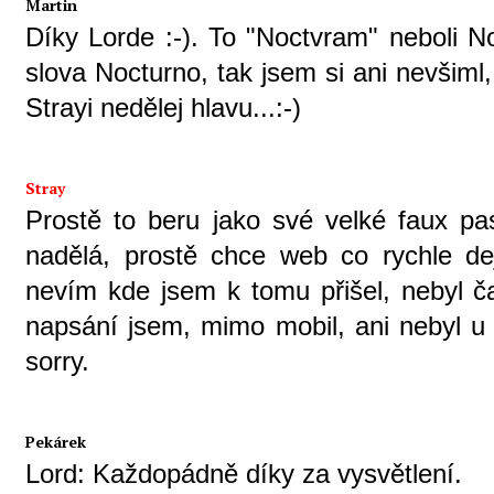
Martin
Díky Lorde :-). To "Noctvram" neboli N
slova Nocturno, tak jsem si ani nevšiml, 
Strayi nedělej hlavu...:-)
Stray
Prostě to beru jako své velké faux pa
nadělá, prostě chce web co rychle de
nevím kde jsem k tomu přišel, nebyl ča
napsání jsem, mimo mobil, ani nebyl u p
sorry.
Pekárek
Lord: Každopádně díky za vysvětlení.