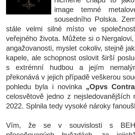
image temné metalov
sousedního Polska. Zem
stále velmi silné místo ve společnost
veřejného života. Můžete si o Nergalovi,
angažovanosti, myslet cokoliv, stejně ja
kapele, ale schopnost oslovit širší posl
s extrémní hudbou a jejím nemalým
překonává v jejich případě veškerou so
pohledu byla i novinka
„Opvs Contra
celosvětově jedno z nejsledovanějších
2022. Splnila tedy vysoké nároky fanou
Vím, že se v souvislosti s BE
přeceňovaných hvězdách, za jejich