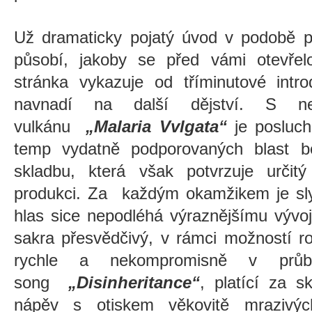
Už dramaticky pojatý úvod v podobě p
působí, jakoby se před vámi otevře
stránka vykazuje od tříminutové intr
navnadí na další dějství. S ne
vulkánu
„Malaria Vvlgata“
je posluch
temp vydatně podporovaných blast be
skladbu, která však potvrzuje určitý
produkci. Za každým okamžikem je slyš
hlas sice nepodléhá výraznějšímu vývo
sakra přesvědčivý, v rámci možností r
rychle a nekompromisně v průb
song
„Disinheritance“
, platící za s
nápěv s otiskem věkovitě mrazivý