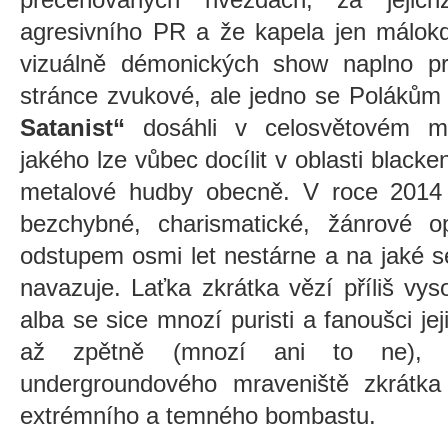
agresivního PR a že kapela jen málokd
vizuálně démonických show naplno p
stránce zvukové, ale jedno se Polákům
Satanist“
dosáhli v celosvětovém měř
jakého lze vůbec docílit v oblasti black
metalové hudby obecně. V roce 2014 s
bezchybné, charismatické, žánrové 
odstupem osmi let nestárne a na jaké s
navazuje. Laťka zkrátka vězí příliš vy
alba se sice mnozí puristi a fanoušci jej
až zpětně (mnozí ani to ne),
undergroundového mraveniště zkrátka 
extrémního a temného bombastu.