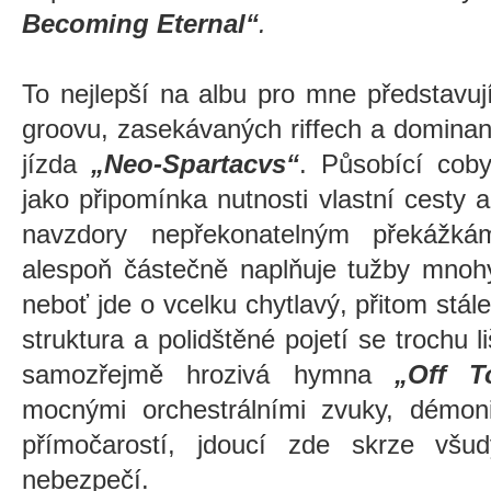
Becoming Eternal“
.
To nejlepší na albu pro mne představu
groovu, zasekávaných riffech a dominan
jízda
„Neo-Spartacvs“
. Působící coby
jako připomínka nutnosti vlastní cesty
navzdory nepřekonatelným překážkám
alespoň částečně naplňuje tužby mnohý
neboť jde o vcelku chytlavý, přitom stál
struktura a polidštěné pojetí se trochu 
samozřejmě hrozivá hymna
„Off T
mocnými orchestrálními zvuky, démoni
přímočarostí, jdoucí zde skrze všu
nebezpečí.