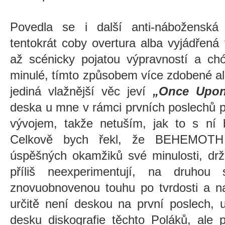
Povedla se i další anti-nábožensk
tentokrát coby overtura alba vyjádřená
až scénicky pojatou výpravností a ch
minulé, tímto způsobem více zdobené a
jediná vlažnější věc jeví
„Once Upon
deska u mne v rámci prvních poslechů 
vývojem, takže netuším, jak to s ní 
Celkově bych řekl, že BEHEMOTH 
úspěšných okamžiků své minulosti, drž
příliš neexperimentují, na druhou 
znovuobnovenou touhu po tvrdosti a na
určitě není deskou na první poslech, u
desku diskografie těchto Poláků, ale 