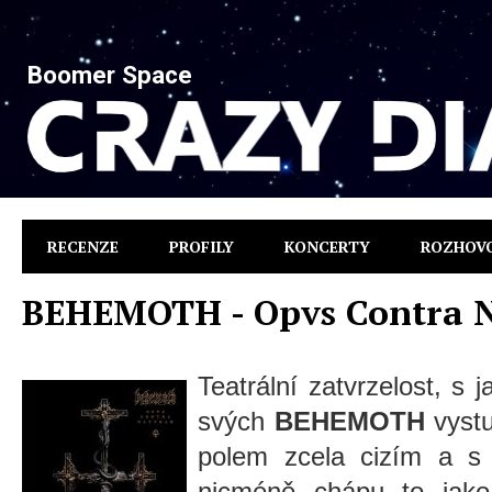
Boomer Space
RECENZE
PROFILY
KONCERTY
ROZHOV
BEHEMOTH - Opvs Contra 
Teatrální zatvrzelost, s 
svých
BEHEMOTH
vystu
polem zcela cizím a s
nicméně chápu to jako 