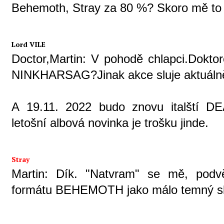
Behemoth, Stray za 80 %? Skoro mě to l
Lord VILE
Doctor,Martin: V pohodě chlapci.Doktor
NINKHARSAG?Jinak akce sluje aktuálně
A 19.11. 2022 budo znovu italští D
letošní albová novinka je trošku jinde.
Stray
Martin: Dík. "Natvram" se mě, podv
formátu BEHEMOTH jako málo temný sl