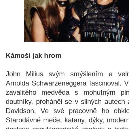
Kámoši jak hrom
John Milius svým smýšlením a velm
Arnolda Schwarzeneggera fascinoval. V
zavalitého medvěda s mohutným pln
doutníky, proháněl se v silných autech a
Davidson. Ve své pracovně ho obklop
Starodávné meče, katany, dýky, moderní 