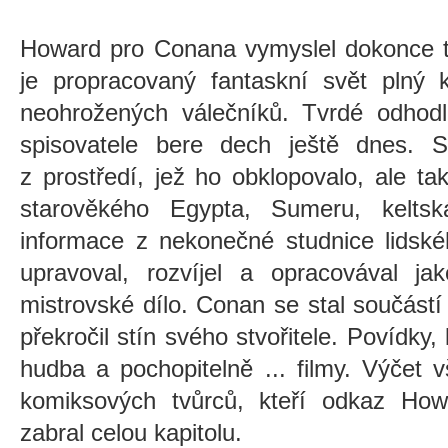
Howard pro Conana vymyslel dokonce t
je propracovaný fantaskní svět plný 
neohrožených válečníků. Tvrdé odhodlá
spisovatele bere dech ještě dnes. Sv
z prostředí, jež ho obklopovalo, ale ta
starověkého Egypta, Sumeru, keltsk
informace z nekonečné studnice lidsk
upravoval, rozvíjel a opracovával ja
mistrovské dílo. Conan se stal součást
překročil stín svého stvořitele. Povídky,
hudba a pochopitelně ... filmy. Výčet v
komiksových tvůrců, kteří odkaz Howa
zabral celou kapitolu.