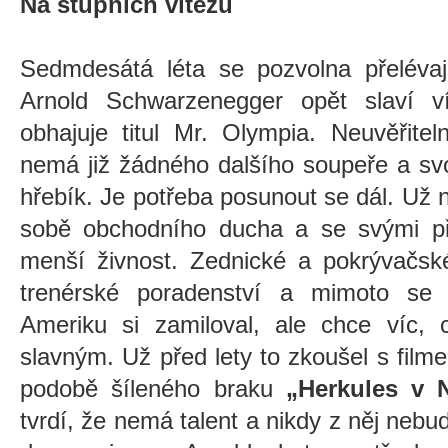
Na stupních vítězů
Sedmdesátá léta se pozvolna přelévaj
Arnold Schwarzenegger opět slaví v
obhajuje titul Mr. Olympia. Neuvěřitelné
nemá již žádného dalšího soupeře a svo
hřebík. Je potřeba posunout se dál. Už n
sobě obchodního ducha a se svými přá
menší živnost. Zednické a pokrývačsk
trenérské poradenství a mimoto se z
Ameriku si zamiloval, ale chce víc, 
slavným. Už před lety to zkoušel s filme
podobě šíleného braku
„Herkules v 
tvrdí, že nemá talent a nikdy z něj nebu