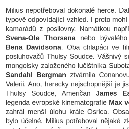
Milius nepotřeboval dokonalé herce. Dal
typově odpovídající vzhled. I proto mohl
kamarádů z posilovny. Namátkou napřík
Svena-Ole Thorsena
nebo bývalého 
Bena Davidsona
. Oba chlapáci ve fi
posluhovačů Thulsy Soudce. Vášnivý s
mongolsky založeného lučištníka Subota
Sandahl Bergman
ztvárnila Conanovu
Valerii. Ano, herecky nejschopnější je j
Thulsy Soudce, Američan
James Ea
legenda evropské kinematografie
Max 
zahrál menší úlohu krále Osrica. Obs
bylo účelné. Milius potřeboval nějaké 