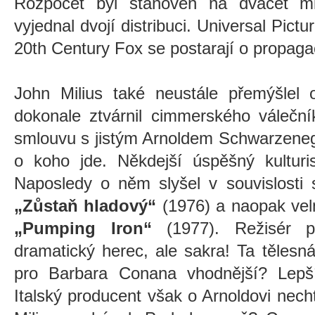
Rozpočet byl stanoven na dvacet mil
vyjednal dvojí distribuci. Universal Pict
20th Century Fox se postarají o propaga
John Milius také neustále přemýšlel 
dokonale ztvárnil cimmerského válečník
smlouvu s jistým Arnoldem Schwarzeneg
o koho jde. Někdejší úspěšný kulturi
Naposledy o něm slyšel v souvislosti 
„Zůstaň hladový“
(1976) a naopak ve
„Pumping Iron“
(1977). Režisér p
dramatický herec, ale sakra! Ta tělesná
pro Barbara Conana vhodnější? Lepší 
Italský producent však o Arnoldovi necht