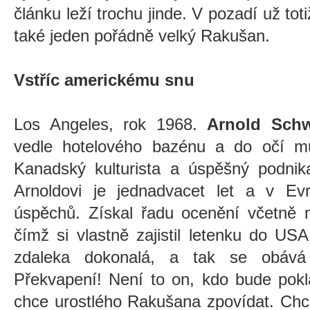
článku leží trochu jinde. V pozadí už toti
také jeden pořádně velký Rakušan.
Vstříc americkému snu
Los Angeles, rok 1968.
Arnold Schw
vedle hotelového bazénu a do očí mu
Kanadský kulturista a úspěšný podnik
Arnoldovi je jednadvacet let a v Ev
úspěchů. Získal řadu ocenění včetně ně
čímž si vlastně zajistil letenku do USA
zdaleka dokonalá, a tak se obává 
Překvapení! Není to on, kdo bude pokl
chce urostlého Rakušana zpovídat. Chce