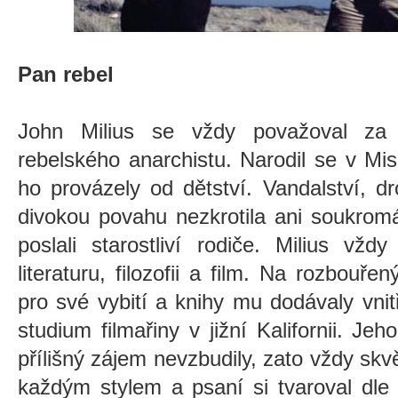
Pan rebel
John Milius se vždy považoval za 
rebelského anarchistu. Narodil se v Mi
ho provázely od dětství. Vandalství, d
divokou povahu nezkrotila ani soukrom
poslali starostliví rodiče. Milius vžd
literaturu, filozofii a film. Na rozbouř
pro své vybití a knihy mu dodávaly vnit
studium filmařiny v jižní Kalifornii. Je
přílišný zájem nevzbudily, zato vždy skvě
každým stylem a psaní si tvaroval dle 