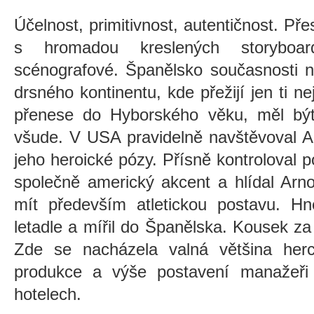
Účelnost, primitivnost, autentičnost. Př
s hromadou kreslených storyboard
scénografové. Španělsko současnosti 
drsného kontinentu, kde přežijí jen ti ne
přenese do Hyborského věku, měl být 
všude. V USA pravidelně navštěvoval Ar
jeho heroické pózy. Přísně kontroloval p
společně americký akcent a hlídal Arn
mít především atletickou postavu. Hn
letadle a mířil do Španělska. Kousek za 
Zde se nacházela valná většina her
produkce a výše postavení manažeři 
hotelech.