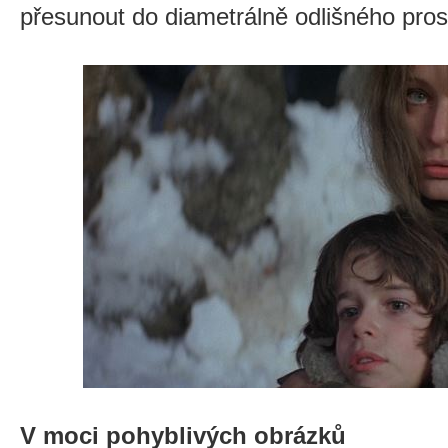
přesunout do diametrálně odlišného pros
V moci pohyblivých obrázků