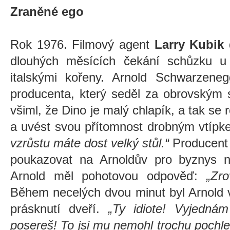
Zraněné ego
Rok 1976. Filmový agent
Larry Kubik
dlouhých měsících čekání schůzku u
italskými kořeny. Arnold Schwarzeneg
producenta, který seděl za obrovským 
všiml, že Dino je malý chlapík, a tak se
a uvést svou přítomnost drobným vtíp
vzrůstu máte dost velký stůl.“
Producent 
poukazovat na Arnoldův pro byznys n
Arnold měl pohotovou odpověď:
„Zr
Během necelých dvou minut byl Arnold 
prásknutí dveří.
„Ty idiote! Vyjedná
posereš! To jsi mu nemohl trochu pochl