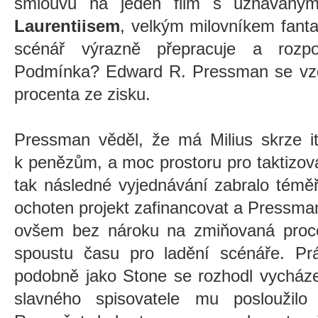
smlouvu na jeden film s uznávan
Laurentiisem
, velkým milovníkem fanta
scénář výrazně přepracuje a rozpo
Podmínka? Edward R. Pressman se vzd
procenta ze zisku.
Pressman věděl, že má Milius skrze it
k penězům, a moc prostoru pro taktizov
tak následné vyjednávání zabralo téměř
ochoten projekt zafinancovat a Pressma
ovšem bez nároku na zmiňovaná procen
spoustu času pro ladění scénáře. Prá
podobně jako Stone se rozhodl vycházet
slavného spisovatele mu posloužilo