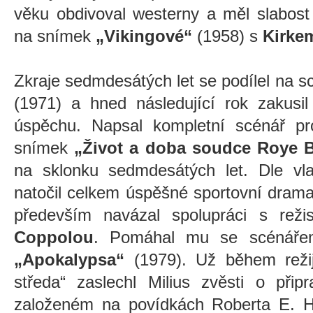
věku obdivoval westerny a měl slabost 
na snímek
„Vikingové“
(1958) s
Kirke
Zkraje sedmdesátých let se podílel na sc
(1971) a hned následující rok zakusi
úspěchu. Napsal kompletní scénář pr
snímek
„Život a doba soudce Roye 
na sklonku sedmdesátých let. Dle vla
natočil celkem úspěšné sportovní dram
především navázal spolupráci s rež
Coppolou
. Pomáhal mu se scénářem
„Apokalypsa“
(1979). Už během režij
středa“ zaslechl Milius zvěsti o přip
založeném na povídkách Roberta E. 