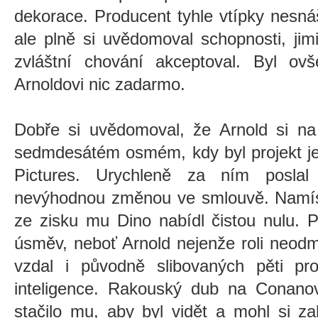
dekorace. Producent tyhle vtípky nesnáše
ale plně si uvědomoval schopnosti, jimi
zvláštní chování akceptoval. Byl ov
Arnoldovi nic zadarmo.
Dobře si uvědomoval, že Arnold si na
sedmdesátém osmém, kdy byl projekt je
Pictures. Urychleně za ním poslal
nevýhodnou změnou ve smlouvě. Namíst
ze zisku mu Dino nabídl čistou nulu. P
úsměv, neboť Arnold nejenže roli neodm
vzdal i původně slibovaných pěti pr
inteligence. Rakouský dub na Conanov
stačilo mu, aby byl vidět a mohl si z