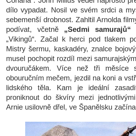
Conana“. John Milius věděl naprosto př
dílo vypadat. Nosil ve svém srdci a my
sebemenší drobnost. Zahltil Arnolda film
podívat, včetně
„Sedmi samurajů“
(
„Vikingů“. Začal k herci pod tlakem po
Mistry šermu, kaskadéry, znalce bojový
musel pochopit rozdíl mezi samurajský
dvouručákem. Více než tři měsíce 
obouručním mečem, jezdil na koni a vst
lidského těla. Kam je ideální zasadi
proniknout do škvíry mezi jednotlivým
Arnie usilovně dřel, ve Španělsku začínal