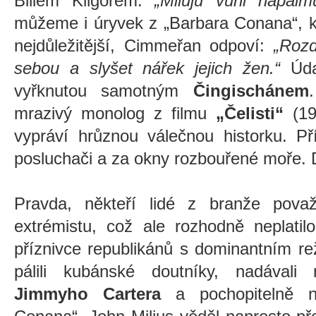
Billem Kilgorem:
„Miluju vůni napalm
můžeme i úryvek z „Barbara Conana“, kd
nejdůležitější, Cimmeřan odpoví:
„Rozd
sebou a slyšet nářek jejich žen.“
Údaj
vyřknutou samotným
Čingischánem
mrazivý monolog z filmu
„Čelisti“
(19
vypráví hrůznou válečnou historku. Pří
posluchači a za okny rozbouřené moře. 
Pravda, někteří lidé z branže pova
extrémistu, což ale rozhodně neplatil
příznivce republikánů s dominantním re
pálili kubánské doutníky, nadávali 
Jimmyho Cartera
a pochopitelně ne