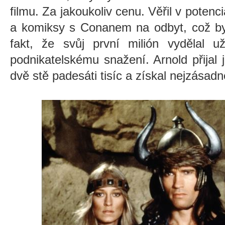
filmu. Za jakoukoliv cenu. Věřil v potenciá
a komiksy s Conanem na odbyt, což by
fakt, že svůj první milión vydělal
podnikatelskému snažení. Arnold přijal
dvě stě padesáti tisíc a získal nejzásadněj