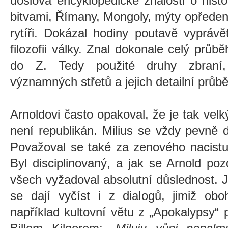
doslova encyklopedické znalosti o histo
bitvami, Římany, Mongoly, mýty opředen
rytíři. Dokázal hodiny poutavě vyprávět
filozofii války. Znal dokonale celý průb
do Z. Tedy použité druhy zbraní, 
významných střetů a jejich detailní průbě
Arnoldovi často opakoval, že je tak velk
není republikán. Milius se vždy pevně 
Považoval se také za zenového nacistu
Byl disciplinovaný, a jak se Arnold poz
všech vyžadoval absolutní důslednost. Ji
se dají vyčíst i z dialogů, jimiž oboh
například kultovní větu z „Apokalypsy