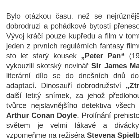
Bylo otázkou času, než se nejrůznější
dobrodruzi a pohádkové bytosti přeneso
Vývoj kráčí pouze kupředu a film v tom
jeden z prvních regulérních fantasy f
sto let starý kousek
„Peter Pan“
(19
vykouzlil skotský novinář
Sir James Ma
literární dílo se do dnešních dnů do
adaptací. Dinosauří dobrodružství
„Zt
další letitý snímek, za jehož předloh
tvůrce nejslavnějšího detektiva všech
Arthur Conan Doyle
. Prolínání prehis
světem je velmi lákavé a diváck
vzpomeňme na režiséra
Stevena Spiel