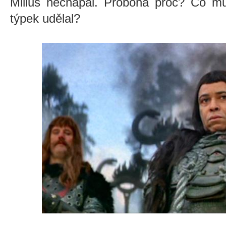
Milius nechápal. Proboha proč? Co m
týpek udělal?