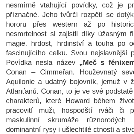
nesmírně vtahující povídky, což je 
příznačné. Jeho tvůrčí rozpětí se dotý
hororu přes western až po histori
nesmrtelnost si zajistil díky úžasným 
magie, hrdost, hrdinství a touha po o
fascinujícího celku. Svou nejslavnější 
Povídka nesla název
„Meč s fénixe
Conan – Cimmeřan. Houževnatý sever
Aquilonie a udatný bojovník, jemuž v ž
Atlanťanů. Conan, to je ve své podstat
charakterů, které Howard během života
pracovití muži, hospodští rváči či p
maskulinní skrumáže různorodých
dominantní rysy i ušlechtilé ctnosti a stv