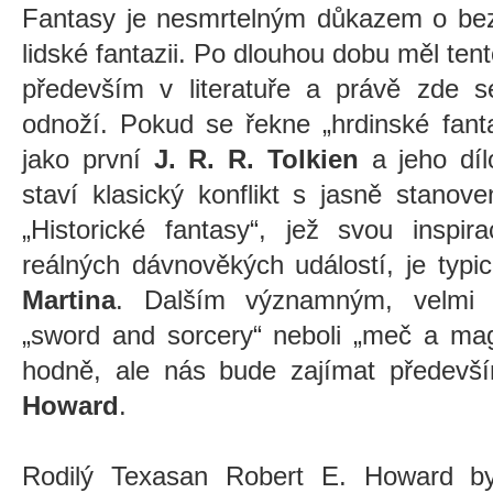
Fantasy je nesmrtelným důkazem o bezb
lidské fantazii. Po dlouhou dobu měl tent
především v literatuře a právě zde se
odnoží. Pokud se řekne „hrdinské fant
jako první
J. R. R. Tolkien
a jeho díl
staví klasický konflikt s jasně stanov
„Historické fantasy“, jež svou inspi
reálných dávnověkých událostí, je typi
Martina
. Dalším významným, velmi 
„sword and sorcery“ neboli „meč a mag
hodně, ale nás bude zajímat předevš
Howard
.
Rodilý Texasan Robert E. Howard byl