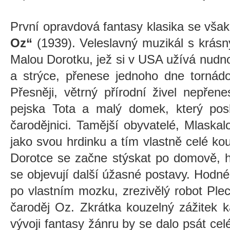
První opravdová fantasy klasika se vša
Oz“
(1939). Veleslavný muzikál s krá
Malou Dorotku, jež si v USA užívá nudno
a strýce, přenese jednoho dne tornádo
Přesněji, větrný přírodní živel nepřene
pejska Tota a malý domek, který posl
čarodějnici. Tamější obyvatelé, Mlaska
jako svou hrdinku a tím vlastně celé ko
Dorotce se začne stýskat po domově, h
se objevují další úžasné postavy. Hodné 
po vlastním mozku, zrezivělý robot Pl
čaroděj Oz. Zkrátka kouzelný zážitek 
vývoji fantasy žánru by se dalo psát cel