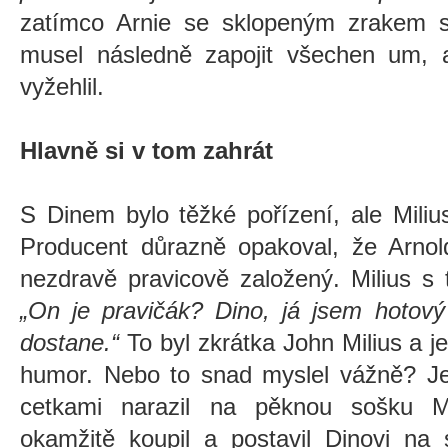
zatímco Arnie se sklopeným zrakem so
musel následně zapojit všechen um, 
vyžehlil.
Hlavně si v tom zahrát
S Dinem bylo těžké pořízení, ale Miliu
Producent důrazně opakoval, že Arnol
nezdravě pravicově založený. Milius s
„On je pravičák? Dino, já jsem hotový 
dostane.“
To byl zkrátka John Milius a j
humor. Nebo to snad myslel vážně? Je
cetkami narazil na pěknou sošku Mu
okamžitě koupil a postavil Dinovi na 