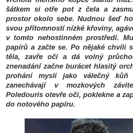
šátkem si otře pot z čela a zas
prostor okolo sebe. Nudnou šeď ho
svou přítomností nízké křoviny, agáv
v tomto nehostinném prostředí. Mu
papírů a začte se. Po nějaké chvíli s
těla, zavře oči a dá volný průcho
znenadání začne burácet hlasitý orch
prohání myslí jako válečný kůň 
zanechávají v mozkových závite
Poledouris otevře oči, poklekne a za
do notového papíru.