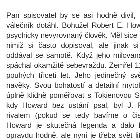
Pan spisovatel by se asi hodně divil
válečník dotáhl. Bohužel Robert E. How
psychicky nevyrovnaný člověk. Měl sice c
nimiž si často dopisoval, ale jinak s
oddával se samotě. Když jeho milovan
spáchal okamžitě sebevraždu. Zemřel 1
pouhých třiceti let. Jeho jedinečný s
navěky. Svou bohatostí a detailní myt
úplně klidně poměřovat s Tokienovou S
kdy Howard bez ustání psal, byl J. R
rivalem (pokud se tedy bavíme o čis
Howard je skutečná legenda a dalo
opravdu hodně, ale nyní je třeba svět li