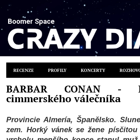
Boomer Space
RECENZE
PROFILY
KONCERTY
ROZHOV
BARBAR CONAN - Le
cimmerského válečníka
Provincie Almería, Španělsko. Slune
zem. Horký vánek se žene písčitou 
vrcholu menšího kopce stanul muž. 