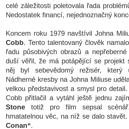
celé záležitosti poletovala řada problém
Nedostatek financí, nejednoznačný konce
Koncem roku 1979 navštívil Johna Mili
Cobb
. Tento talentovaný člověk namalo
řadu působivých obrazů a nepřeberné 
duší věřil, že má potápějící se projekt
něj byl sebevědomý režisér, který 
Nádherné kresby na Johna Miliuse uděl
velkou představivost a smysl pro detail.
Cobb přitlačil a vytáhl ještě jednu zaj
Stone
totiž pro film sepsal scénář.
hmatatelnou věc, na níž se dalo stavět
Conan“
.