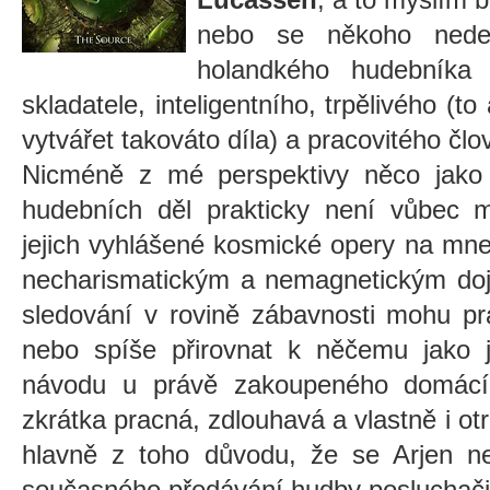
nebo se někoho nedej
holandkého hudebníka 
skladatele, inteligentního, trpělivého (t
vytvářet takováto díla) a pracovitého čl
Nicméně z mé perspektivy něco jako
hudebních děl prakticky není vůbec 
jejich vyhlášené kosmické opery na mne
necharismatickým a nemagnetickým doj
sledování v rovině zábavnosti mohu pr
nebo spíše přirovnat k něčemu jako j
návodu u právě zakoupeného domácího
zkrátka pracná, zdlouhavá a vlastně i ot
hlavně z toho důvodu, že se Arjen n
současného předávání hudby posluchači a