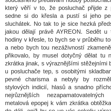
který věří v to, že posluchač přijde z
sedne si do křesla a pustí si jeho p
sluchátek. No tak to je sice hezká před
jakou dělají právě AYREON. Sedět u t
hodiny v křesle, to bych se v průběhu t
a nebo bych tou nezáživností zkameně
přikovalo, by musel dotyčný dělat tu 
zkrátka jinak, s výraznějšími stěžejními
u posluchače tep, s osobitými skladbam
pevné charisma a nebyly by rozměl
stylových indicií, hlasů a snadno příc
nejrůznějších nezapamatovatelných
metalová epopej k vám zkrátka obtěžka
do dáli, aniž by se ve vás cokoliv výra