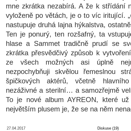
mne zkrátka nezabírá. A že k střídání 
vyloženě po větách, je o to víc iritující. „
nastupuje druhá lajna hýkalstva, ostatně
Ten je ponurý, ten rozšafný, ta vstup
hlase a Sammet tradičně prudí se svo
zkrátka přesvědčivý způsob k vytvoření
ze všech možných asi úplně nejm
nezpochybňuji skvělou řemeslnou str
špičkových aktérů, včetně hlavního
nezáživné a sterilní… a samozřejmě vel
To je nové album AYREON, které už 
největším plusem je, že se na něm nena
27.04.2017
Diskuse (19)