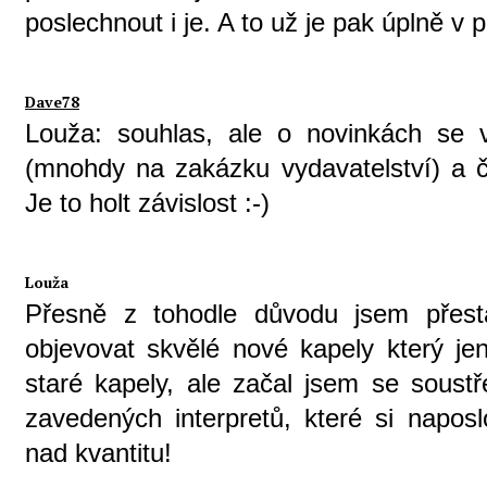
poslechnout i je. A to už je pak úplně v pa
Dave78
Louža: souhlas, ale o novinkách se v
(mnohdy na zakázku vydavatelství) a č
Je to holt závislost :-)
Louža
Přesně z tohodle důvodu jsem přesta
objevovat skvělé nové kapely který jen
staré kapely, ale začal jsem se soust
zavedených interpretů, které si napos
nad kvantitu!