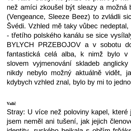
než amíci zkoušel být sleazy a možná by
(Vengeance, Sleeze Beez) to zvládli si
Švédi. Vzhled mě taky vůbec nedeptal, 
- třetího polského kanálu se sice vysíl
BYLYCH PRZEBOJOV a v sobotu dopol
fantastická celá alba, k nimž bylo 
slovem vyjmenování skladeb anglicky
nikdy nebylo možný aktuálně vidět, j
kdybych vzhled znal, bylo by mi to jedno
Valič
Stray: U více než poloviny kapel, které
jsem neměl ani tušení, jak jejich členo
identity „ruského hejkala s obřím frňá