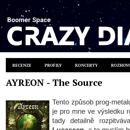
Boomer Space
RECENZE
PROFILY
KONCERTY
ROZHOV
AYREON - The Source
Tento způsob prog-metalu
je pro mne ve výsledku 
tady detailně rozpitvá
Lucassen
, a to myslím 