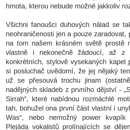
hmota, kterou nebude možné jakkoliv roz
Všichni fanoušci duhových nálad se ta
neohraničenosti jen a pouze zaradovat, p
na tom našem krásném světě prostě 
vlastně i nekonečně žádoucí, až z 
konkrétních, stylově vysekaných kapel
si posluchač uvědomí, že jej nějaký te
už se přesouvá trochu jinam (ostatně
nadějných skladeb z prvního dějství -
„
Sirrah“, které nabídnou rozmáchlé mot
tah, bohužel ona první část vlastní i u
Was“, nebo nemožný power kvapí
P
lejáda vokalistů prolínajících se děj