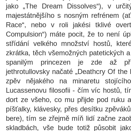
jako
„The Dream Dissolves“)
, v urči
majestátnějšího s nosným refrénem (
Race“, nebo v roli jakési tklivé over
Compulsion“) máte pocit, že to n
ení úp
střídání velkého množství hostů, kter
zkrátka, těch všemožných patetických a
spanilým princezen je zde až př
jethrotullovsky načaté
„Deathcry Of the 
zpěv nějakého na minaretu stojícíh
Lucassenovu filosofii - čím víc hostů, t
dort ze všeho, co mu přijde pod ruku a
píšťalky, klávesky, přes desítku zpěváků
bere), tím se zřejmě míň lidí začne zao
skladbách, vše bude totiž působit ja