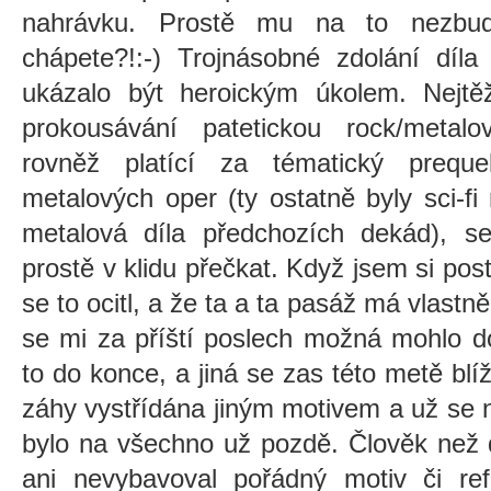
nahrávku. Prostě mu na to nezbu
chápete?!:-)
Trojnásobné zdolání díla
ukázalo být heroickým úkolem. Nejtě
prokousávání patetickou rock/meta
rovněž platící za tématický preque
metalových oper (ty ostatně byly sci-f
metalová díla předchozích dekád), s
prostě v klidu přečkat. Když jsem si p
se to ocitl, a že ta a ta pasáž má vlast
se mi za příští poslech možná mohlo doc
to do konce, a jiná se zas této metě blíž
záhy vystřídána jiným motivem a už se 
bylo na všechno už pozdě. Člověk než d
ani nevybavoval pořádný motiv či ref