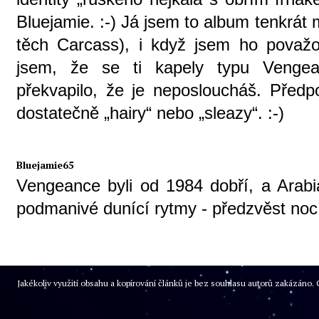
Bluejamie. :-) Já jsem to album tenkrát
těch Carcass), i když jsem ho považov
jsem, že se ti kapely typu Vengea
překvapilo, že je neposloucháš. Předpo
dostatečně „hairy“ nebo „sleazy“. :-)
Bluejamie65
Vengeance byli od 1984 dobří, a Arab
podmanivé dunící rytmy - předzvěst nocí
Jakékoliv využití obsahu a kopírování článků je bez souhlasu autorů zakázán