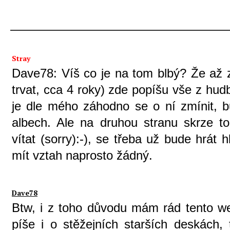
Stray
Dave78: Víš co je na tom blbý? Že až z
trvat, cca 4 roky) zde popíšu vše z hud
je dle mého záhodno se o ní zmínit, b
albech. Ale na druhou stranu skrze to
vítat (sorry):-), se třeba už bude hrát
mít vztah naprosto žádný.
Dave78
Btw, i z toho důvodu mám rád tento we
píše i o stěžejních starších deskách,