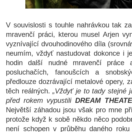
V souvislosti s touhle nahrávkou tak z
mravenčí práci, kterou musel Arjen vy
vyznívající dvouhodinového díla (srovn
neumím, vždyť nastudovat dokonce i je
hodin další nudné mravenčí práce a
posluchačích, fanoušcích a snobský
předlouze dozrávající metalové opery, 
těch reálných.
„
Vždyť je to tady stejné 
před rokem vypustili
DREAM THEAT
Největší záhadou jsou však pro mne př
protože když k sobě někdo něco podobn
není schopen v průběhu daného roku s