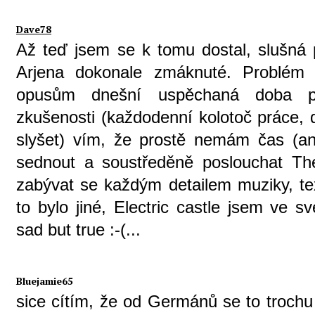
Dave78
Až teď jsem se k tomu dostal, slušná 
Arjena dokonale zmáknuté. Problém
opusům dnešní uspěchaná doba po
zkušenosti (každodenní kolotoč práce, d
slyšet) vím, že prostě nemám čas (ani
sednout a soustředěně poslouchat Th
zabývat se každým detailem muziky, tex
to bylo jiné, Electric castle jsem ve 
sad but true :-(...
Bluejamie65
sice cítím, že od Germánů se to trochu 