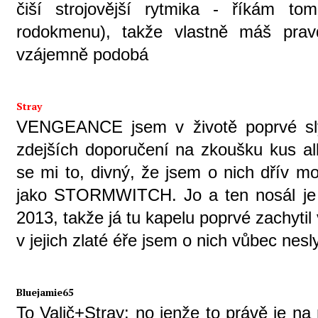
čiší strojovější rytmika - říkám to
rodokmenu), takže vlastně máš prav
vzájemně podobá
Stray
VENGEANCE jsem v životě poprvé sly
zdejších doporučení na zkoušku kus alba
se mi to, divný, že jsem o nich dřív mo
jako STORMWITCH. Jo a ten nosál je 
2013, takže já tu kapelu poprvé zachytil 
v jejich zlaté éře jsem o nich vůbec nesl
Bluejamie65
To Valič+Stray: no jenže to právě je na 