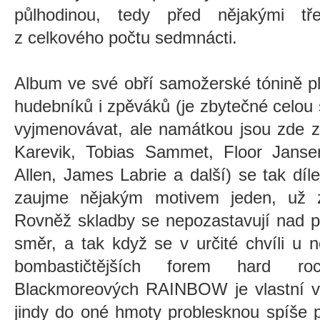
půlhodinou, tedy před nějakými t
z celkového počtu sedmnácti.
Album ve své obří samožerské tónině p
hudebníků i zpěváků (je zbytečné celou
vyjmenovávat, ale namátkou jsou zde 
Karevik, Tobias Sammet, Floor Jans
Allen, James Labrie a další) se tak dí
zaujme nějakým motivem jeden, už z
Rovněž skladby se nepozastavují nad p
směr, a tak když se v určité chvíli u n
bombastičtějších forem hard roc
Blackmoreových RAINBOW je vlastní v
jindy do oné hmoty problesknou spíše p