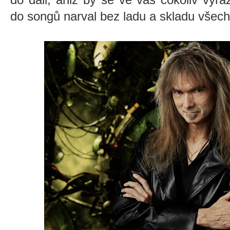
do songů narval bez ladu a skladu všechn