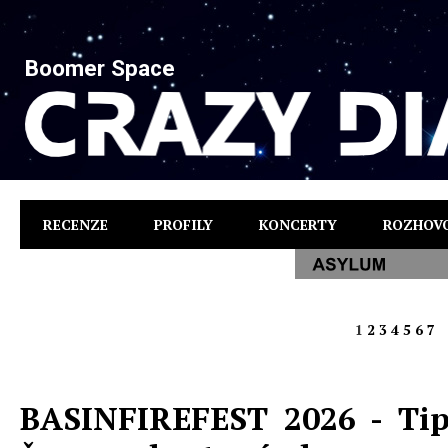
Boomer Space
RECENZE
PROFILY
KONCERTY
ROZHOV
1
2
3
4
5
6
7
BASINFIREFEST 2026 - Ti