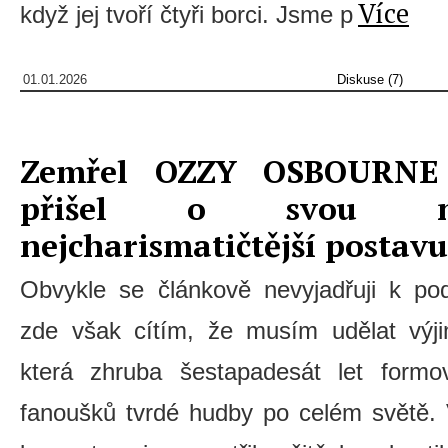
Více
když jej tvoří čtyři borci. Jsme p
01.01.2026
Diskuse (7)
Zemřel OZZY OSBOURNE 
přišel o svou nej
nejcharismatičtější postavu
Obvykle se článkově nevyjadřuji k p
zde však cítím, že musím udělat výji
která zhruba šestapadesát let formo
fanoušků tvrdé hudby po celém světě. 