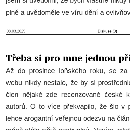
jsem si uvědomil, že bych vlastně nikdy 
plně a uvědoměle ve víru dění a ovlivňo
08.03.2025
Diskuse (0)
Třeba si pro mne jednou při
Až do prosince loňského roku, se za 
webu nikdy nestalo, že by si prostředni
člen nějaké zde recenzované české k
autorů. O to více překvapilo, že šlo v
lehce arogantní veřejnou odezvu na člán