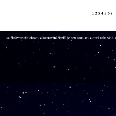
1
2
3
4
5
6
7
Jakékoliv využití obsahu a kopírování článků je bez souhlasu autorů zakázán