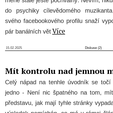
méně stále ještě pochvalný. Nevím, nikd
do psychiky cílevědomého muzikanta,
svého facebookového profilu snaží vyp
Více
pár banálních vět
15.02.2025
Diskuse (2)
Mít kontrolu nad jemnou 
Celý nápad na tenhle úvodník se točí 
jedno - Není nic špatného na tom, mí
představu, jak mají tyhle stránky vypad