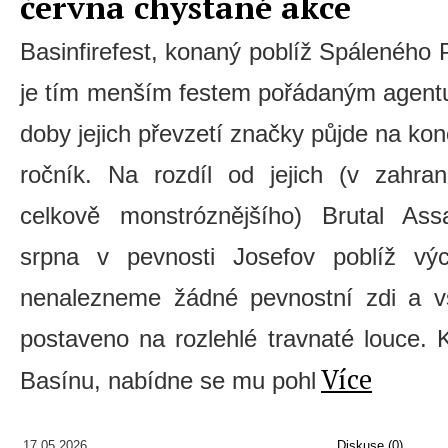
června chystané akce
Basinfirefest, konaný poblíž Spáleného
je tím menším festem pořádaným agent
doby jejich převzetí značky půjde na konc
ročník. Na rozdíl od jejich (v zahr
celkově monstróznějšího) Brutal As
srpna v pevnosti Josefov poblíž vý
nenalezneme žádné pevnostní zdi a vše
postaveno na rozlehlé travnaté louce. 
Více
Basínu, nabídne se mu pohl
17.05.2026
Diskuse (0)