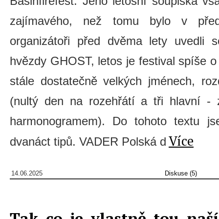
Basinfirefest. Jeho letošní soupiska v
zajímavého, než tomu bylo v před
organizátoři před dvěma lety uvedli s
hvězdy GHOST, letos je festival spíše 
stále dostatečně velkých jménech, ro
(nultý den na rozehřátí a tři hlavní 
harmonogramem). Do tohoto textu js
Více
dvanáct tipů. VADER Polská d
14.06.2025
Diskuse (5)
Tak co je vlastně tou naš