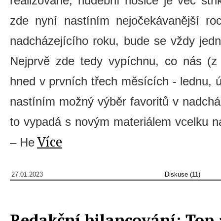
realizované, hudební nosiče je věc strik
zde nyní nastíním nejočekávanější ro
nadcházejícího roku, bude se vždy jedn
Nejprvě zde tedy vypíchnu, co nás (z
hned v prvních třech měsících - lednu, 
nastíním možný výběr favoritů v nadchá
to vypadá s novým materiálem vcelku 
Více
– He
27.01.2023
Diskuse (11)
Redakční bilancování: Top 