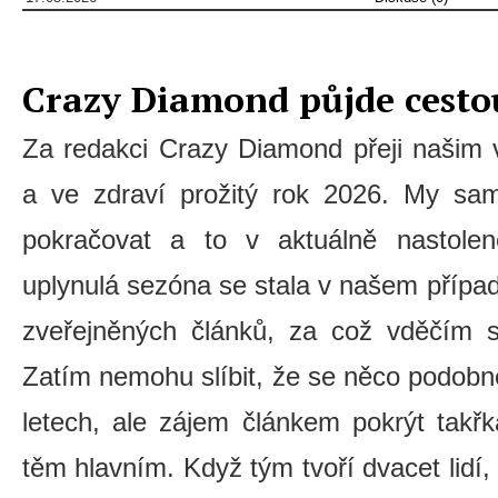
Crazy Diamond půjde cestou
Za redakci Crazy Diamond přeji našim
a ve zdraví prožitý rok 2026. My sa
pokračovat a to v aktuálně nastole
uplynulá sezóna se stala v našem případ
zveřejněných článků, za což vděčím
Zatím nemohu slíbit, že se něco podobn
letech, ale zájem článkem pokrýt takř
těm hlavním. Když tým tvoří dvacet lidí,