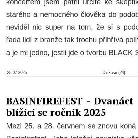
koncertem jsem patřil určitě ke skepti
starého a nemocného člověka do podob
neviděl nic super na tom, že si s po
řada lidí z branže tak trochu přihřívá po
a je mi jedno, jestli jde o tvorbu BLACK 
25.07.2025
Diskuse (24)
BASINFIREFEST - Dvanáct 
blížící se ročník 2025
Mezi 25. a 28. červnem se znovu koná 