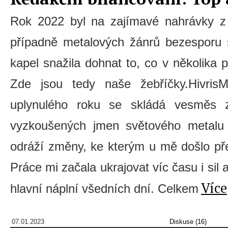
Rok 2022 byl na zajímavé nahrávky z o
případně metalových žánrů bezesporu š
kapel snažila dohnat to, co v několika 
Zde jsou tedy naše žebříčky.HivrisM
uplynulého roku se skládá vesměs 
vyzkoušených jmen světového metalu
odráží změny, ke kterým u mě došlo př
Práce mi začala ukrajovat víc času i sil 
Více
hlavní náplní všedních dní. Celkem
07.01.2023
Diskuse (16)