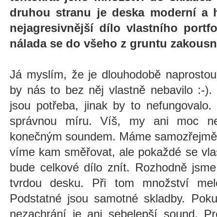
druhou stranu je deska
moderní a h
nejagresivnější dílo vlastního portf
nálada se do všeho z gruntu zakous
Já myslím, že je dlouhodobě naprostou 
by nás to bez něj vlastně nebavilo :-)
jsou potřeba, jinak by to nefungovalo.
správnou míru.
Víš, my ani moc n
konečným soundem. Máme samozřejmě n
víme kam směřovat, ale pokaždé se vla
bude celkové dílo znít. Rozhodně jsme ne
tvrdou desku. Při tom množství melo
Podstatné jsou samotné skladby. Poku
nezachrání je ani sebelepší sound. Pr