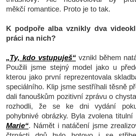
měkčí romantice. Proto je to tak.
K podpoře alba vznikly dva videokli
práci na nich?
„Ty, kdo vstupuješ“
vznikl během natáč
Použili jsme stejný model jako u pře
kterou jako první reprezentovala sklad
speciálního. Klip jsme sestříhali těsn
dali fanouškům pozitivní zprávu o chys
rozhodli, že se ke dni vydání poku
pohybnivé obrázky. Byla zvolena tituln
Marie“
. Námět i natáčení jsme zrealiz
čtrnácti dnů bylo hotovo i se stři