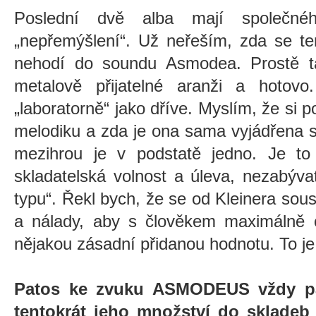
Poslední dvě alba mají společné
„nepřemýšlení“. Už neřeším, zda se t
nehodí do soundu Asmodea. Prostě t
metalově přijatelné aranži a hotovo
„laboratorně“ jako dříve. Myslím, že s
melodiku a zda je ona sama vyjádřena s
mezihrou je v podstatě jedno.
Je to
skladatelská volnost a úleva, nezabýv
typu
“
. Řekl bych, že se od Kleinera sou
a nálady, aby s člověkem maximálně cv
nějakou zásadní přidanou hodnotu. To je 
Patos ke zvuku ASMODEUS vždy patř
tentokrát jeho množství do skladeb