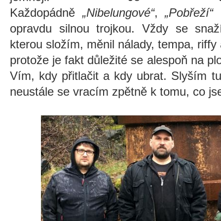
Každopádně
„
Nibelungové
“
,
„
Pobřeží
“
opravdu silnou trojkou. Vždy se snaž
kterou složím, měnil nálady, tempa, riffy
protože je fakt důležité se alespoň na p
Vím, kdy přitlačit a kdy ubrat. Slyším t
neustále se vracím zpětně k tomu, co jse