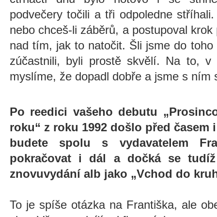
podvečery točili a tři odpoledne stříhal
nebo chceš-li záběrů, a postupoval krok
nad tím, jak to natočit. Šli jsme do toho z
zúčastnili, byli prostě skvělí. Na to, v
myslíme, že dopadl dobře a jsme s ním 
Po reedici vašeho debutu „Prosinc
roku“ z roku 1992 došlo před časem i 
budete spolu s vydavatelem Fra
pokračovat i dál a dočká se tudíž
znovuvydání alb jako „Vchod do kruh
To je spíše otázka na Františka, ale o