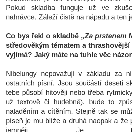
Pokud skladba funguje už ve zkuše
nahrávce. Záleží čistě na nápadu a ten 
Co bys řekl o skladbě
„Za prstenem 
středověkým tématem a thrashovější 
vyjímá? Jaký máte na tuhle věc názo
Nibelungy nepovažuji v základu za ni
ostatních písní. Jsou součástí deseti 
tebe působí hitověji nebo třeba rytmick
už textově či hudebně), bude to způs
naladěním a cítěním. Stejně tak se můž
píseň je mu blíže a druhá naopak a že
jemněji. Je to i