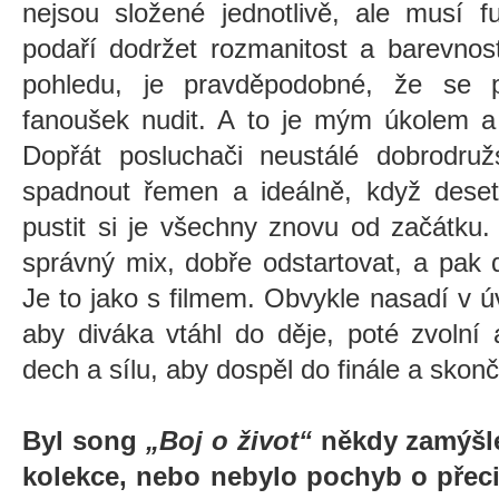
nejsou složené jednotlivě, ale musí 
podaří dodržet rozmanitost a barevnos
pohledu, je pravděpodobné, že se p
fanoušek nudit. A to je mým úkolem a
Dopřát posluchači neustálé dobrodruž
spadnout řemen a ideálně, když deset
pustit si je všechny znovu od začátku. 
správný mix, dobře odstartovat, a pak 
Je to jako s filmem. Obvykle nasadí v úv
aby diváka vtáhl do děje, poté zvolní
dech a sílu, aby dospěl do finále a skonč
Byl song
„Boj o život“
někdy zamýšle
kolekce, nebo nebylo pochyb o přeci 