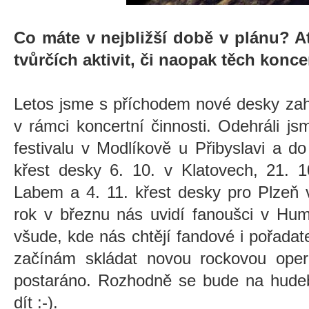
Co máte v nejbližší době v plánu? Ať
tvůrčích aktivit, či naopak těch konce
Letos jsme s příchodem nové desky zaháji
v rámci koncertní činnosti. Odehráli j
festivalu v Modlíkově u Přibyslavi a d
křest desky 6. 10. v Klatovech, 21. 
Labem a 4. 11. křest desky pro Plzeň v
rok v březnu nás uvidí fanoušci v Hum
všude, kde nás chtějí fandové i pořadate
začínám skládat novou rockovou oper
postaráno. Rozhodně se bude na hudeb
dít :-).