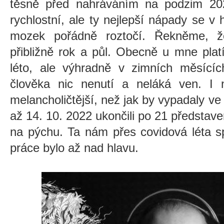
těsně před nahráváním na podzim 2022
rychlostní, ale ty nejlepší nápady se v 
mozek pořádně roztočí. Řekněme, že
přibližně rok a půl. Obecně u mne plat
léto, ale výhradně v zimních měsícíc
člověka nic nenutí a neláká ven. I
melancholičtější, než jak by vypadaly ve
až 14. 10. 2022 ukončili po 21 představ
na pýchu. Ta nám přes covidová léta spo
práce bylo až nad hlavu.