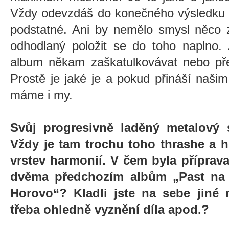
Vždy odevzdáš do konečného výsledku ce
podstatné. Ani by nemělo smysl něco z
odhodlaný položit se do toho naplno.
album někam zaškatulkovávat nebo př
Prostě je jaké je a pokud přináší naši
máme i my.
Svůj progresivně laděný metalový s
Vždy je tam trochu toho thrashe a 
vrstev harmonií. V čem byla příprava
dvěma předchozím albům „Past na 
Horovo“? Kladli jste na sebe jiné 
třeba ohledně vyznění díla apod.?