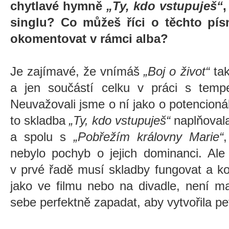
chytlavé hymně
„Ty, kdo vstupuješ“
,
singlu? Co můžeš říci o těchto pís
okomentovat v rámci alba?
Je zajímavé, že vnímáš
„Boj o život“
tak
a jen součástí celku v práci s temp
Neuvažovali jsme o ní jako o potencionál
to skladba
„Ty, kdo vstupuješ“
naplňovala
a spolu s
„Pobřežím královny Marie“
nebylo pochyb o jejich dominanci. Ale
v prvé řadě musí skladby fungovat a k
jako ve filmu nebo na divadle, není m
sebe perfektně zapadat, aby vytvořila pe