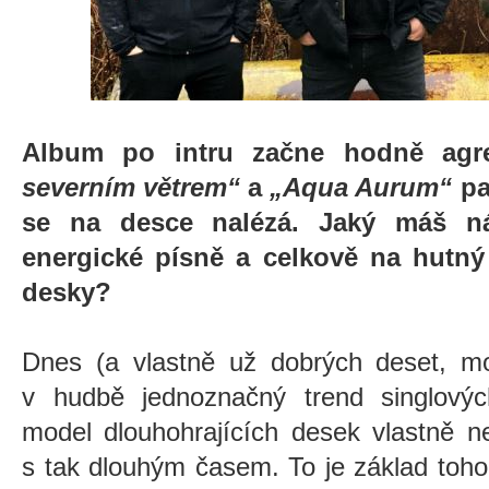
Album po intru začne hodně agr
severním větrem“
a
„Aqua Aurum“
pa
se na desce nalézá. Jaký máš n
energické písně a celkově na hutn
desky?
Dnes (a vlastně už dobrých deset, mo
v hudbě jednoznačný trend singlový
model dlouhohrajících desek vlastně ne
s tak dlouhým časem. To je základ toho