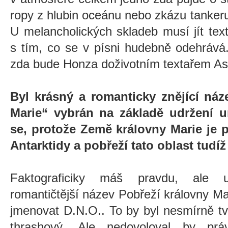
ropy z hlubin oceánu nebo zkázu tankeru.
U melancholických skladeb musí jít text
s tím, co se v písni hudebně odehrává
zda bude Honza doživotním textařem A
Byl krásný a romanticky znějící náz
Marie“ vybrán na základě udržení 
se, protože Země královny Marie je 
Antarktidy a pobřeží tato oblast tudí
Faktograficiky máš pravdu, ale 
romantičtější název Pobřeží královny M
jmenovat D.N.O.. To by byl nesmírně t
thrashový. Ale nedovoloval by pr