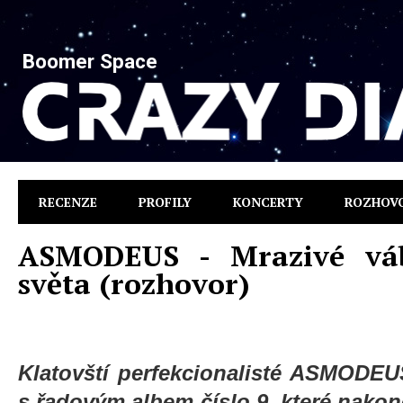
Boomer Space
RECENZE
PROFILY
KONCERTY
ROZHOV
ASMODEUS - Mrazivé vá
světa (rozhovor)
Klatovští perfekcionalisté ASMODEU
s řadovým albem číslo 9, které nakon