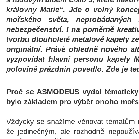
královny Marie“. Jde o volný konce
mořského světa, neprobádaných 
nebezpečenství. I na poměrně kreati
tvorbu dlouholeté metalové kapely z
originální. Právě ohledně nového al
vyzpovídat hlavní personu kapely M
polovině prázdnin povedlo. Zde je te
Proč se ASMODEUS vydal tématicky
bylo základem pro výběr onoho moř
Vždycky se snažíme věnovat tématům mé
že jedinečným, ale rozhodně nepouží