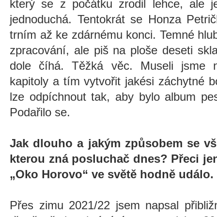
který se z počátku zrodil lehce, ale 
jednoduchá. Tentokrát se Honza Petri
trním až ke zdárnému konci. Temné hlub
zpracování, ale piš na ploše deseti sk
dole číhá. Těžká věc. Museli jsme n
kapitoly a tím vytvořit jakési záchytné 
lze odpíchnout tak, aby bylo album pes
Podařilo se.
Jak dlouho a jakým způsobem se vše 
kterou zná posluchač dnes? Přeci je
„Oko Horovo“ ve světě hodně událo.
Přes zimu 2021/22 jsem napsal přibliž