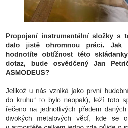
Propojení instrumentální složky s t
dalo jistě ohromnou práci. Jak 
hodnotíte obtížnost této skládank
dotaz, bude osvědčený Jan Petri
ASMODEUS?
Jelikož u nás vzniká jako první hudeb
do kruhu
“
to bylo naopak), leží toto s
řečeno na jednotlivých předem daných 
divokých metalových věcí, kde se o
v atmosféře celkem jedno zda půjde o s