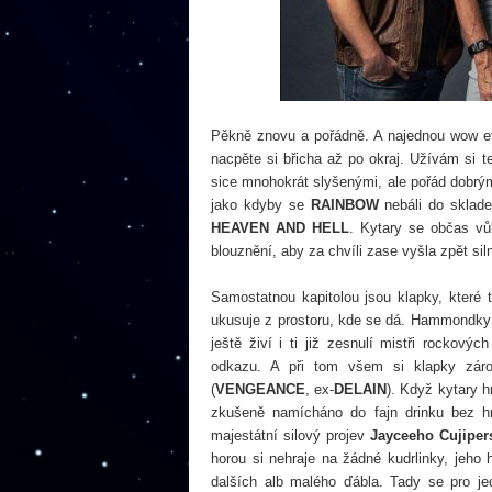
Pěkně znovu a pořádně. A najednou wow efe
nacpěte si břicha až po okraj. Užívám si 
sice mnohokrát slyšenými, ale pořád dobrým
jako kdyby se
RAINBOW
nebáli do sklade
HEAVEN AND HELL
. Kytary se občas vů
blouznění, aby za chvíli zase vyšla zpět siln
Samostatnou kapitolou jsou klapky, které
ukusuje z prostoru, kde se dá. Hammondky se
ještě živí i ti již zesnulí mistři rockový
odkazu. A při tom všem si klapky záro
(
VENGEANCE
, ex-
DELAIN
). Když kytary h
zkušeně namícháno do fajn drinku bez hro
majestátní silový projev
Jayceeho Cujiper
horou si nehraje na žádné kudrlinky, jeho
dalších alb malého ďábla. Tady se pro j