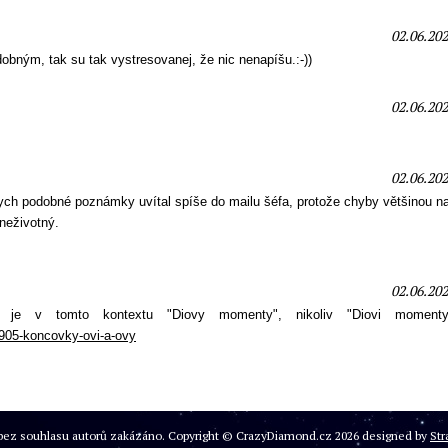
02.06.202
dobným, tak su tak vystresovanej, že nic nenapíšu.:-))
02.06.202
02.06.202
 bych podobné poznámky uvítal spíše do mailu šéfa, protože chyby většinou n
 neživotný.
02.06.202
 je v tomto kontextu "Diovy momenty", nikoliv "Diovi momenty
0905-koncovky-ovi-a-ovy
je bez souhlasu autorů zakázáno. Copyright © CrazyDiamond.cz 2026 designed by
Str