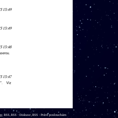
3 13:49
3 13:49
3 13:48
aserou.
3 13:47
". Viz
ay
.
RSS
,
RSS - Diskuse
,
RSS - Právě poslouchám