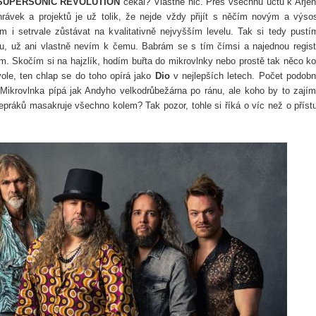
SUPERSONIC REVOLUTION
čekal? Vlastně nic. Přes všechnu úctu k Arje
rávek a projektů je už tolik, že nejde vždy přijít s něčím novým a výso
m i setrvale zůstávat na kvalitativně nejvyšším levelu. Tak si tedy pustí
su, už ani vlastně nevím k čemu. Babrám se s tím čímsi a najednou regist
m. Skočím si na hajzlík, hodím buřta do mikrovlnky nebo prostě tak něco k
ole, ten chlap se do toho opírá jako
Dio
v nejlepších letech. Počet podob
Mikrovlnka pípá jak Andyho velkodrůbežárna po ránu, ale koho by to zajím
ráků masakruje všechno kolem? Tak pozor, tohle si říká o víc než o příst