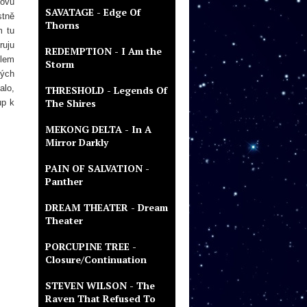
novu
SAVATAGE - Edge Of
stně
Thorns
m tu
ruju
REDEMPTION - I Am the
olem
Storm
ných
alo,
THRESHOLD - Legends Of
The Shires
up k
MEKONG DELTA - In A
Mirror Darkly
PAIN OF SALVATION -
Panther
DREAM THEATER - Dream
Theater
PORCUPINE TREE -
Closure/Continuation
STEVEN WILSON - The
Raven That Refused To