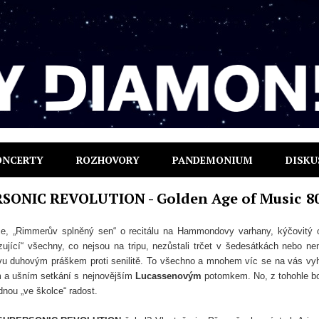
ONCERTY
ROZHOVORY
PANDEMONIUM
DISKU
SONIC REVOLUTION - Golden Age of Music
8
ce, „Rimmerův splněný sen“ o recitálu na Hammondovy varhany, kýčovitý 
azující“ všechny, co nejsou na tripu, nezůstali trčet v šedesátkách nebo ne
u duhovým práškem proti senilitě. To všechno a mnohem víc se na vás vy
m a ušním setkání s nejnovějším
Lucassenovým
potomkem. No, z tohohle b
dnou „ve školce“ radost.