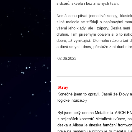
srdcařů, skvělá i bez známých tváří.
Nemá cenu pitvat jednotlivé songy, klasi
silné melodie se střídají s napínavými mom
všemi jeho klady, ale i zápory. Deska není
druhou. Tím příšerným obalem si o to nako
dobré, až vynikající. Dle mého názoru ční 
a dává smysl i dnes, přestože z ní duní sta
02.06.2023
Stray
Konečně jsem to opravil. Jasně že Diovy m
logické intuice.:-)
Byl jsem celý den na Metalfestu. ARCH ENE
z nejlepších koncertů Metalfestu vůbec, napr
deska a Alissa je dneska famózní frontwom
hraje na modernu a přitom je to metal s Kab