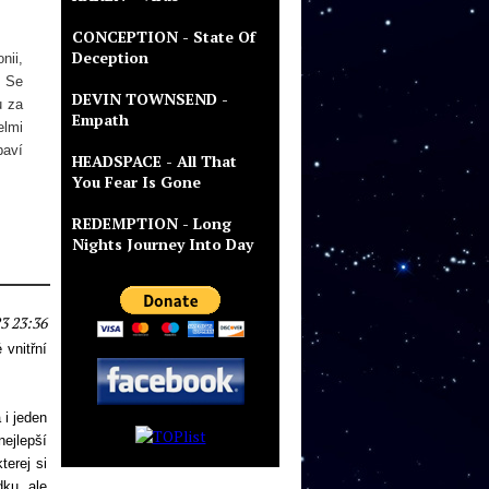
CONCEPTION - State Of
Deception
nii,
. Se
DEVIN TOWNSEND -
u za
Empath
elmi
baví
HEADSPACE - All That
You Fear Is Gone
REDEMPTION - Long
Nights Journey Into Day
3 23:36
 vnitřní
 i jeden
nejlepší
erej si
dku, ale