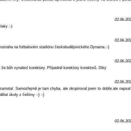
02.06.202
laky :-)
02.06.202
 ostraha na fotbalovém stadiónu českobudějovického Dynama.:-)
02.06.202
 že bůh vynalezl korektory. Případně korektory korektorů. Díky
02.06.202
amotal. Samozřejmě je tam chyba, ale okopíroval jsem to dobře ale napsal 
lat úkoly z češtiny :-) :-)
02.06.202