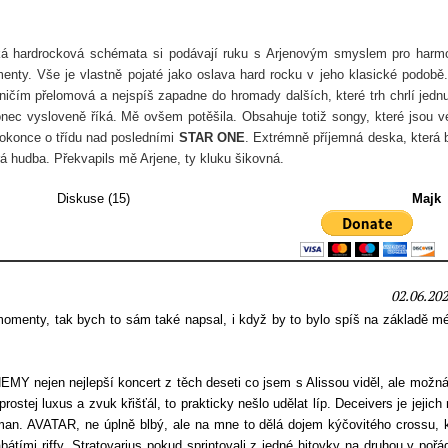
cká hardrocková schémata si podávají ruku s Arjenovým smyslem pro harmo
enty. Vše je vlastně pojaté jako oslava hard rocku v jeho klasické podobě
 ničím přelomová a nejspíš zapadne do hromady dalších, které trh chrlí jedn
nec vysloveně říká. Mě ovšem potěšila. Obsahuje totiž songy, které jsou v
dokonce o třídu nad posledními
STAR ONE
. Extrémně příjemná deska, která 
rá hudba. Překvapils mě Arjene, ty kluku šikovná.
Diskuse (15)
Majk
02.06.202
omenty, tak bych to sám také napsal, i když by to bylo spíš na základě mé
MY nejen nejlepší koncert z těch deseti co jsem s Alissou viděl, ale možná
ostej luxus a zvuk křišťál, to prakticky nešlo udělat líp. Deceivers je jejich 
an. AVATAR, ne úplně blbý, ale na mne to dělá dojem kýčovitého crossu, kt
átími riffy. Stratovarius pokud sprintovali z jedné hitovky na druhou v pořá