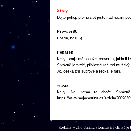
Stray
Dejte pokoj, přemejšlet ještě nad něčím po
Prowler80
Pozdě, hoši.:-)
Pekárek
Kelly: spajk má bohužel pravdu:-), jakkoli
Správně je tvrdé, přivlastňuješ rod mužský
Jo, deska zní suprově a recka je fajn.
wuxia
Kelly: Ne, nemá to dobře. Správně
https://www.mojecestina.cz/article/200903
Jakékoliv využití obsahu a kopírování článků 