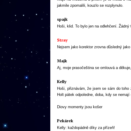
jakmile zpomalili, kouzlo se rozplynulo.
spajk
Hoši, klid. To bylo jen na odlehčení. Žádný t
Stray
Nejsem jako korektor zrovna důsledný jako
Majk
Aj, moje prasočeština se omlouvá a děkuje,
Kelly
Hoši, přiznávám, že jsem se sám do toho z
Holt pátek odpoledne, doba, kdy se nemají dě
Diovy momenty jsou košer
Pekárek
Kelly: každopádně díky za přízeň!