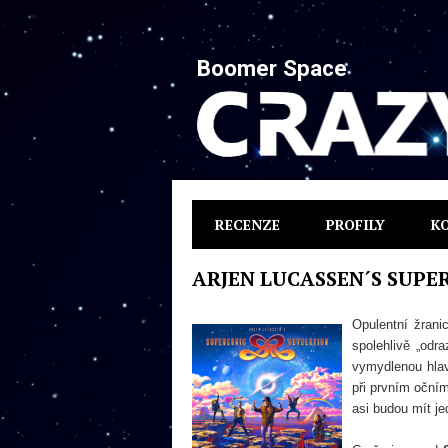
Boomer Space
RECENZE
PROFILY
K
ARJEN LUCASSEN´S SUPER
Opulentní žrani
spolehlivě „odr
vymydlenou hlav
při prvním oční
asi budou mít je