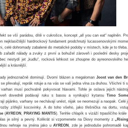
kt se vší parádou, dítě v cukrošce, koncept „all you can eat“ naplněn. Pr
ten nejklasičtější hardrockový fundament prodchnutý lucassenovskými mome
i, celé dohromady zabalené do metalické podoby v místech, kde je to třeba.
b zařadit nálady a zvuky z první a bohužel zároveň i poslední desky proj
bec nestydí jet „kudlu“, rocková lehkost se zhoupne do ayreonovského h
ější a krásnější.
 tady jednoznačně dominují. Dvorní blázen a megaloman
Joost van den B
 převalují, reprák rotuje a na vás se valí jedna vlna za druhou. Všichni ti s
ch varhan musí pochvalně pokyvovat hlavami. Tohle je oslava jejich nástro
veň dovedně podávají ruku s basou a vynikající kytarou
Timo Some
rají pijánko, varhany se nechávají unést, nijak se neomezují a naopak. Celé j
zby zítřejší kocovinky. A do toho všeho, jako třešnička na dortu, vstu
se
(
AYREON
,
PRAYING MANTIS
). Tenhle chlapík s vizáží trpasličího krále
 hlas je silný a pevný. Kolikrát si vzpomenete na Diovy momenty z
„Risin
ednou nehraje na jména jako u
AYREON
, zde je jednoduše pohromadě ka