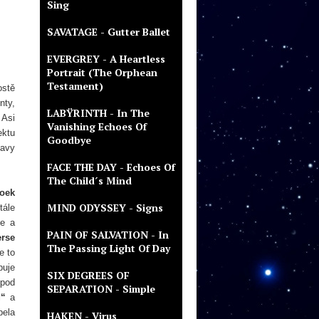
Sing
SAVATAGE - Gutter Ballet
EVERGREY - A Heartless
Portrait (The Orphean
Testament)
ostě
nty,
LABŸRINTH - In The
 Asi
Vanishing Echoes Of
ektu
Goodbye
eavy
FACE THE DAY - Echoes Of
The Child´s Mind
roek
MIND ODYSSEY - Signs
tále
je a
PAIN OF SALVATION - In
rse
The Passing Light Of Day
e to
puje
SIX DEGREES OF
 pod
SEPARATION - Simple
g“
a
pela
HAKEN - Virus