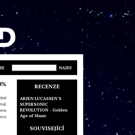
SE
0%
RECENZE
obal
ARJEN LUCASSEN´S
SUPERSONIC
mají
REVOLUTION - Golden
hrne
Age of Music
orce
SOUVISEJÍCÍ