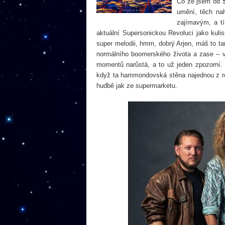
Co že jsem od
umění, těch nah
zajímavým, a tí
aktuální Supersonickou Revoluci jako kuli
super melodii, hmm, dobrý Arjen, máš to ta
normálního boomerského života a zase – v
momentů narůstá, a to už jeden zpozorní. 
když ta hammondovská stěna najednou z rep
hudbě jak ze supermarketu.