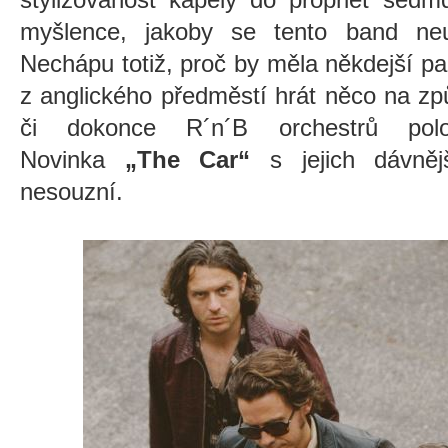
myšlence, jakoby se tento band neus
Nechápu totiž, proč by měla někdejší par
z anglického předměstí hrát něco na z
či dokonce R´n´B orchestrů polo
Novinka
„The Car
“
s jejich dávněj
nesouzní.