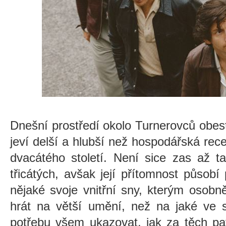
Dnešní prostředí okolo Turnerovců obest
jeví delší a hlubší než hospodářská re
dvacátého století. Není sice zas až ta
třicátých, avšak její přítomnost působí p
nějaké svoje vnitřní sny, kterým osob
hrát na větší umění, než na jaké ve s
potřebu všem ukazovat, jak za těch pat