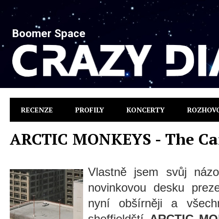
Boomer Space
RECENZE
PROFILY
KONCERTY
ROZHOV
ARCTIC MONKEYS - The Ca
Vlastně jsem svůj názo
novinkovou desku prezen
nyní obšírněji a všec
sheffieldští
ARCTIC M