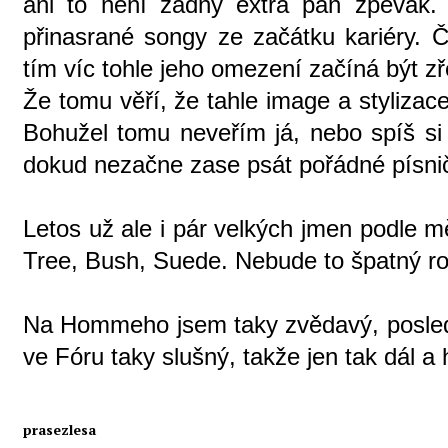
ani to není žádný extra pan zpěvák. 
přinasrané songy ze začátku kariéry. Č
tím víc tohle jeho omezení začíná být zře
Že tomu věří, že tahle image a stylizace 
Bohužel tomu neveřím já, nebo spíš si
dokud nezačne zase psát pořádné písni
Letos už ale i pár velkých jmen podle m
Tree, Bush, Suede. Nebude to špatný ro
Na Hommeho jsem taky zvědavý, posledn
ve Fóru taky slušný, takže jen tak dál a
prasezlesa