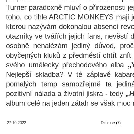
Turner paradoxně mluví o přirozenosti je
toho, co tihle ARCTIC MONKEYS maji ješ
kterou nazývám dokonalou absencí revol
otazníky ve tvářích jejich fans, nevěstí
osobně nenalézám jediný důvod, pro
obyčejných kluků z předměstí chtít znít 
svého umělecky přechodového alba
„
Nejlepší skladba? V té záplavě kabare
pomalých temp samozřejmě ta jediná
pozitivní nálada a životní jiskra - tedy
„H
album celé na jeden zátah se však moc 
27.10.2022
Diskuse (7)