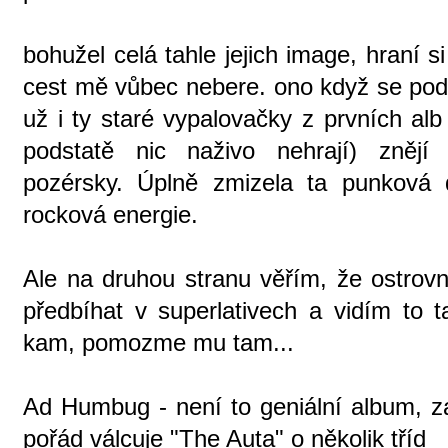
bohužel celá tahle jejich image, hraní 
cest mě vůbec nebere. ono když se podí
už i ty staré vypalovačky z prvních alb
podstatě nic naživo nehrají) znějí
pozérsky. Úplně zmizela ta punková 
rocková energie.
Ale na druhou stranu věřím, že ostrovní
předbíhat v superlativech a vidím to
kam, pomozme mu tam...
Ad Humbug - není to geniální album, 
pořád válcuje "The Auta" o několik tříd