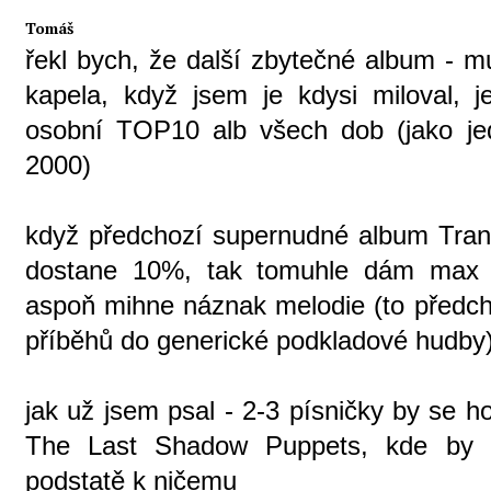
Tomáš
řekl bych, že další zbytečné album - m
kapela, když jsem je kdysi miloval, 
osobní TOP10 alb všech dob (jako je
2000)
když předchozí supernudné album Tranqu
dostane 10%, tak tomuhle dám max 
aspoň mihne náznak melodie (to předch
příběhů do generické podkladové hudby
jak už jsem psal - 2-3 písničky by se ho
The Last Shadow Puppets, kde by c
podstatě k ničemu