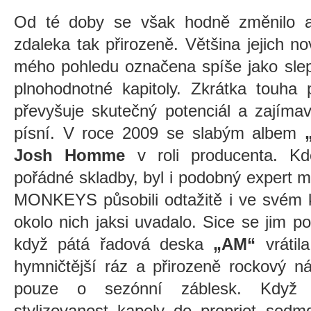
Od té doby se však hodně změnilo 
zdaleka tak přirozeně. Většina jejich n
mého pohledu označena spíše jako sle
plnohodnotné kapitoly. Zkrátka touha
převyšuje skutečný potenciál a zajíma
písní. V roce 2009 se slabým albem
Josh Homme
v roli producenta. Kd
pořádné skladby, byl i podobný expert 
MONKEYS působili odtažitě i ve svém 
okolo nich jaksi uvadalo. Sice se jim po
když pátá řadová deska
„AM“
vrátil
hymničtější ráz a přirozeně rockový ná
pouze o sezónní záblesk. Když 
stylizovanost kapely do propriet sedm