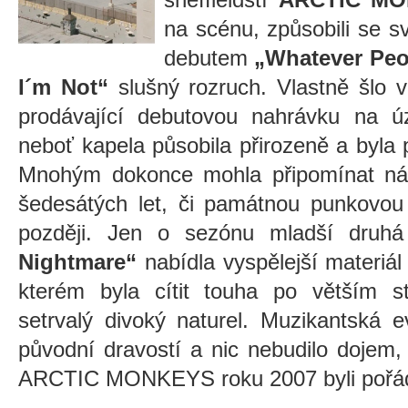
na scénu, způsobili se
debutem
„Whatever Peo
I´m Not“
slušný rozruch. Vlastně šlo v
prodávající debutovou nahrávku na úz
neboť kapela působila přirozeně a byla
Mnohým dokonce mohla připomínat n
šedesátých let, či památnou punkovou
později. Jen o sezónu mladší dru
Nightmare“
nabídla vyspělejší materiál
kterém byla cítit touha po větším s
setrvalý divoký naturel. Muzikantská e
původní dravostí a nic nebudilo dojem,
ARCTIC MONKEYS roku 2007 byli pořád