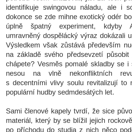
identifikuje swingovou náladu, ale i s
dokonce se zde mihne exotický odér bo
úplně špatný experiment, kdyb
umravněný dospělácký výraz dokázali u
Výsledkem však zůstává především nu
na základě svého předsevzetí působit
chápete? Vesměs pomalé skladby se i 
nesou na vlně nekonfliktních revu
s decentními vlivy soulu revitalizují to
populární hudby sedmdesátých let.
Sami členové kapely tvrdí, že sice půvo
materiál, který by se blížil jejich rockov
po příchodu do studia z nich něco pod