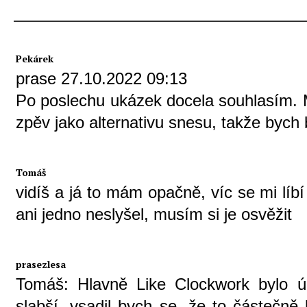
Pekárek
prase 27.10.2022 09:13
Po poslechu ukázek docela souhlasím.
zpěv jako alternativu snesu, takže bych 
Tomáš
vidíš a já to mám opačně, víc se mi líbí 
ani jedno neslyšel, musím si je osvěžit
prasezlesa
Tomáš: Hlavně Like Clockwork bylo úž
slabší, vsadil bych se, že to částečně