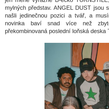
mylných představ. ANGEL DUST jsou své
našli jedinečnou pozici a tvář, a mus
novinka baví snad více než zbyteč
překombinovaná poslední loňská desk