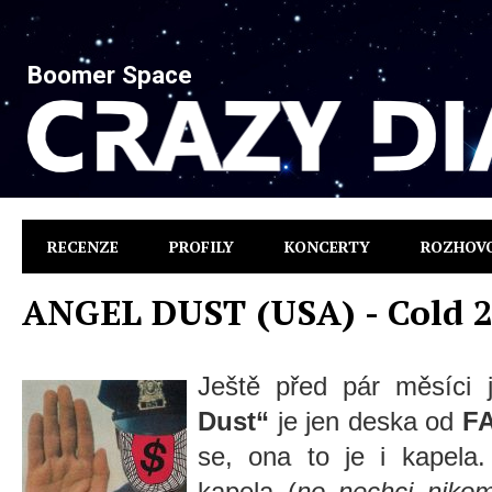
Boomer Space
RECENZE
PROFILY
KONCERTY
ROZHOV
ANGEL DUST (USA) - Cold 
Ještě před pár měsíci 
Dust“
je jen deska od
FA
se, ona to je i kapela
kapela (
no nechci nikom