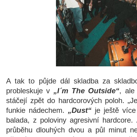
A tak to půjde dál skladba za sklad
probleskuje v
„I´m The Outside“
, ale
stáčejí zpět do hardcorových poloh. „J
funkie nádechem.
„Dust“
je ještě více 
balada, z poloviny agresivní hardcore
průběhu dlouhých dvou a půl minut nen