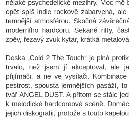
nějaké psychedelické mezihry. Moc mě 
opět spíš indie rockově zabarvená, ale
temnější atmosférou. Skočná závěreč
moderního hardcoru. Sekané riffy, čas
zpěv, řezavý zvuk kytar, krátká metalová
Deska „Cold 2 The Touch“ je plná protik
trvalo, než jsem jí akceptoval, ale 
přijímači, a ne ve vysílači. Kombinace
pestrost, spousta jemnějších pasáží, t
tvář ANGEL DUST. A přitom se stále jed
k melodické hardcoreové scéně. Domác
jejich diskografii, protože s touto kapel