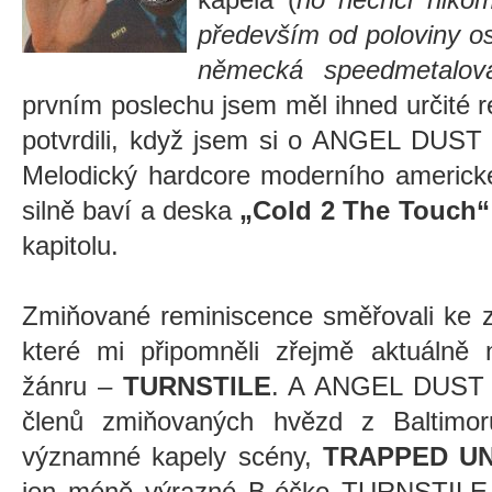
především od poloviny o
německá speedmetalová
prvním poslechu jsem měl ihned určité r
potvrdili, když jsem si o ANGEL DUST z
Melodický hardcore moderního americké
silně baví a deska
„Cold 2 The Touch“
kapitolu.
Zmiňované reminiscence směřovali ke z
které mi připomněli zřejmě aktuálně n
žánru –
TURNSTILE
. A ANGEL DUST v
členů zmiňovaných hvězd z Baltimor
významné kapely scény,
TRAPPED UN
jen méně výrazné B-éčko TURNSTILE, s