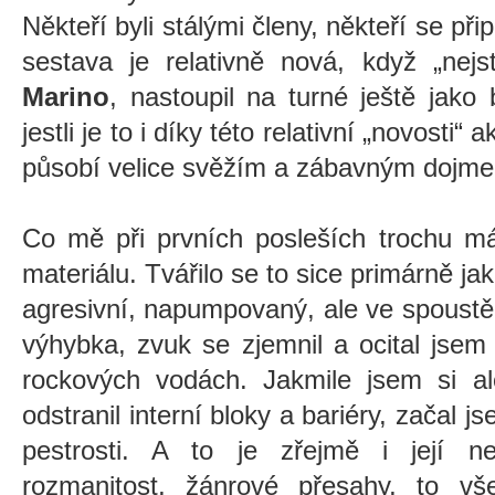
Někteří byli stálými členy, někteří se přip
sestava je relativně nová, když „nejst
Marino
, nastoupil na turné ještě jak
jestli je to i díky této relativní „novosti“
působí velice svěžím a zábavným dojm
Co mě při prvních posleších trochu mát
materiálu. Tvářilo se to sice primárně ja
agresivní, napumpovaný, ale ve spoustě
výhybka, zvuk se zjemnil a ocital jsem
rockových vodách. Jakmile jsem si a
odstranil interní bloky a bariéry, začal js
pestrosti. A to je zřejmě i její nej
rozmanitost, žánrové přesahy, to v