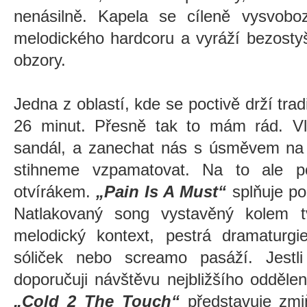
nenásilně. Kapela se cíleně vysvoboz
melodického hardcoru a vyráží bezosty
obzory.
Jedna z oblastí, kde se poctivě drží trad
26 minut. Přesně tak to mám rád. Vlí
sandál, a zanechat nás s úsměvem na t
stihneme vzpamatovat. Na to ale po
otvírákem.
„Pain Is A Must“
splňuje p
Natlakovaný song vystavěný kolem tvr
melodický kontext, pestrá dramaturgi
sóliček nebo screamo pasáží. Jestl
doporučuji návštěvu nejbližšího oddělení
„Cold 2 The Touch“
představuje zmi