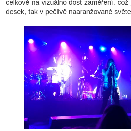
celkově na vizuálno dost zaměření, což j
desek, tak v pečlivě naaranžované svět