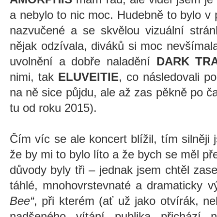
a nebylo to nic moc. Hudebně to bylo v
nazvučené a se skvělou vizuální strán
nějak odzívala, diváků si moc nevšímala
uvolnění a dobře naladění
DARK TRA
nimi, tak
ELUVEITIE
, co následovali po
na ně sice půjdu, ale až zas pěkně po ča
tu od roku 2015).
Čím víc se ale koncert blížil, tím silněji j
že by mi to bylo líto a že bych se měl př
důvody byly tři – jednak jsem chtěl zase
táhlé, mnohovrstevnaté a dramaticky v
Bee“
, při kterém (ať už jako otvírák, n
nadšeného vítání publika přichází 