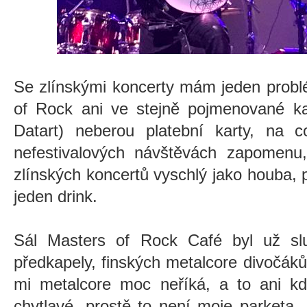
Se zlínskými koncerty mám jeden problé
of Rock ani ve stejně pojmenované ka
Datart) neberou platební karty, na c
nefestivalových návštěvách zapomenu
zlínských koncertů vyschlý jako houba, 
jeden drink.
Sál Masters of Rock Café byl už sl
předkapely, finských metalcore divočák
mi metalcore moc neříká, a to ani kd
chytlavé, prostě to není moje parketa