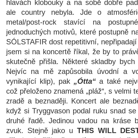
hlavách klobouky a na sobě dobře pad
ale country nebyla. Jde o atmosfér
metal/post-rock stavící na postup
jednoduchých motivů, které postupně nab
SÓLSTAFIR dost repetitivní, nepřipadají
jsem si na koncertě říkal, že by to práv
skutečně přišla. Některé skladby bych a
Nejvíc na mě zapůsobila úvodní a v
vynikající klip), pak
„Ótta“
a také nejv
což přeloženo znamená „pláž“, s velmi 
zradě a beznaději. Koncert ale beznadě
když si Tryggvason podal ruku snad se
druhé řadě. Jedinou vadou na kráse b
zvuk. Stejně jako u
THIS WILL DE