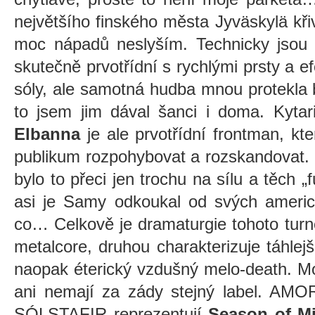
největšího finského města Jyväskylä křiv
moc nápadů neslyším. Technicky jsou v
skutečně prvotřídní s rychlými prsty a e
sóly, ale samotná hudba mnou protekla 
to jsem jim dával šanci i doma. Kyta
Elbanna
je ale prvotřídní frontman, kt
publikum rozpohybovat a rozskandovat. 
bylo to přeci jen trochu na sílu a těch 
asi je Samy odkoukal od svých americ
co… Celkově je dramaturgie tohoto turn
metalcore, druhou charakterizuje táhlejší
naopak éterický vzdušný melo-death. Mo
ani nemají za zády stejný label. AM
SÓLSTAFIR reprezentují
Season of Mi