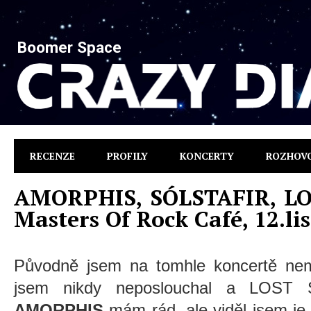
Boomer Space
RECENZE
PROFILY
KONCERTY
ROZHOV
AMORPHIS, SÓLSTAFIR, LOS
Masters Of Rock Café, 12.li
Původně jsem na tomhle koncertě ne
jsem nikdy neposlouchal a LOST
AMORPHIS
mám rád, ale viděl jsem je