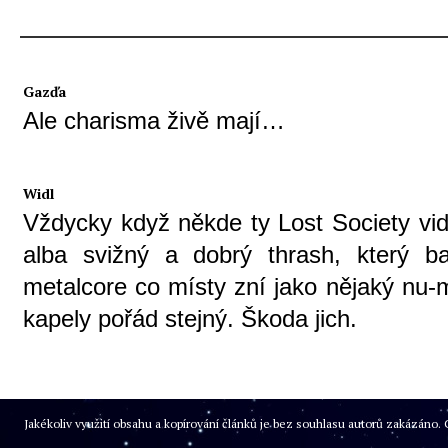
Gazďa
Ale charisma živě mají…
Widl
Vždycky když někde ty Lost Society vid
alba svižný a dobrý thrash, který b
metalcore co místy zní jako nějaký nu-m
kapely pořád stejný. Škoda jich.
Jakékoliv využití obsahu a kopírování článků je bez souhlasu autorů zakázán