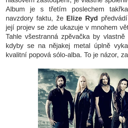
Album je s třetím poslechem takřka
navzdory faktu, že
Elize Ryd
předvádí
její projev se zde ukazuje v mnohem větš
Tahle všestranná zpěvačka by vlastně u
kdyby se na nějakej metal úplně vyka
kvalitní popová sólo-alba. To je názor, za