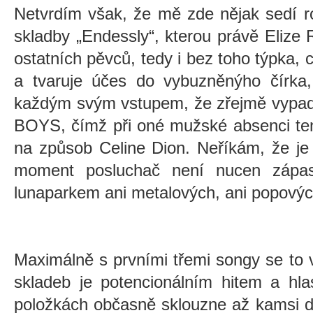
Netvrdím však, že mě zde nějak sedí 
skladby „Endessly“, kterou právě Elize
ostatních pěvců, tedy i bez toho týpka, c
a tvaruje účes do vybuzněnýho čírka,
každým svým vstupem, že zřejmě vyp
BOYS, čímž při oné mužské absenci te
na způsob Celine Dion. Neříkám, že je 
moment posluchač není nucen zápasi
lunaparkem ani metalových, ani popový
Maximálně s prvními třemi songy se to
skladeb je potencionálním hitem a hla
položkách občasně sklouzne až kamsi 