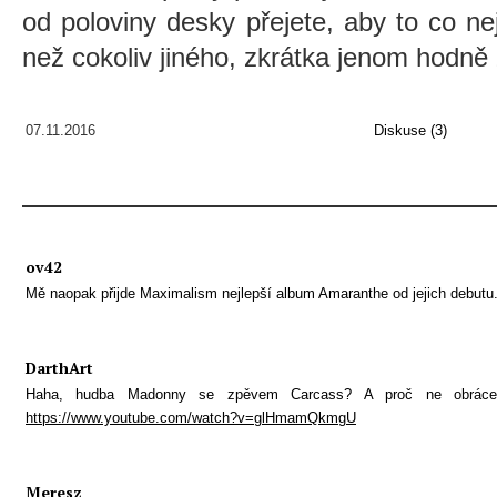
od poloviny desky přejete, aby to co nej
než cokoliv jiného, zkrátka jenom hodně
07.11.2016
Diskuse (3)
ov42
Mě naopak přijde Maximalism nejlepší album Amaranthe od jejich debutu
DarthArt
Haha, hudba Madonny se zpěvem Carcass? A proč ne obráce
https://www.youtube.com/watch?v=glHmamQkmgU
Meresz