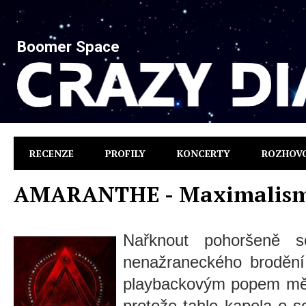
Boomer Space
RECENZE
PROFILY
KONCERTY
ROZHOV
AMARANTHE - Maximalis
Nařknout pohoršeně 
nenažraneckého brodění
playbackovým popem mě 
protože tahle kapela o so