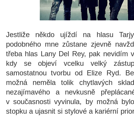
Jestliže někdo ujíždí na hlasu Tar
podobného mne zůstane zjevně navždy 
třeba hlas Lany Del Rey, pak nevidím 
kdy se objeví vcelku velký zástup
samostatnou tvorbu od Elize Ryd. 
možná neměla tolik chytlavých sklad
nezajímavého a nevkusně přeplácan
v současnosti vyvinula, by možná bylo
stopku a ujasnit si stylové a kariérní prior