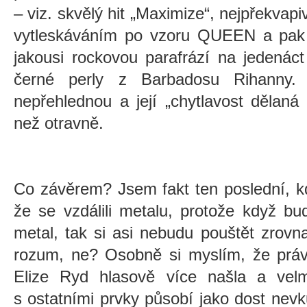
– viz. skvělý hit „Maximize“, nejpřekvap
vytleskáváním po vzoru QUEEN a pak j
jakousi rockovou parafrází na jedenáct 
černé perly z Barbadosu Rihanny
nepřehlednou a její
„
chytlavost dělaná 
než otravně.
Co závěrem? Jsem fakt ten poslední, 
že se vzdálili metalu, protože když bu
metal, tak si asi nebudu pouštět zro
rozum, ne? Osobně si myslím, že práv
Elize Ryd hlasově více našla a velmi
s ostatními prvky působí jako dost nevk