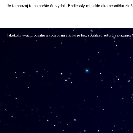
Je to naozaj to najhoršie čo vydali. Endlessly mi príde ako pesnička zlo
Jakékoliv využití obsahu a kopírování článků je bez souhlasu autorů zakázán