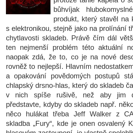
bůhvíjak hlubokomysl
produkt, který stavěl na
s elektronikou, stejně jako na prolínání 
chytlavosti skladeb. Právě čím dál větš
ten nejmenší problém této aktuální n
naopak zdá, že to, co je na nové desc
rovněž to nejlepší. Hlavním nedostatke
a opakování povědomých postupů stá
chlapský drsno-hlas, který do skladeb č
v nich spíše rušivě, než aby jim d
představte, kdyby do skladeb např. ně
něco hulákat třeba Jeff Walker z 
skladba „Fury“, kde je onen osvalený 
hlasovém zastoupení, je vlastně spolehli