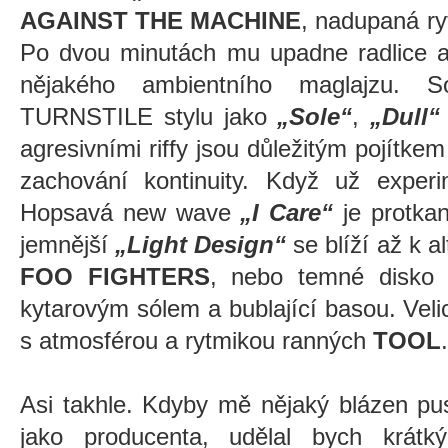
AGAINST THE MACHINE
, nadupaná ry
Po dvou minutách mu upadne radlice a 
nějakého ambientního maglajzu. 
TURNSTILE stylu jako
„Sole“
,
„Dull“
agresivními riffy jsou důležitým pojítkem
zachování kontinuity. Když už exper
Hopsavá new wave
„I Care“
je protkan
jemnější
„Light Design“
se blíží až k a
FOO FIGHTERS
, nebo temné disk
kytarovým sólem a bublající basou. Veli
s atmosférou a rytmikou ranných
TOOL
.
Asi takhle. Kdyby mě nějaký blázen pu
jako producenta, udělal bych krátk