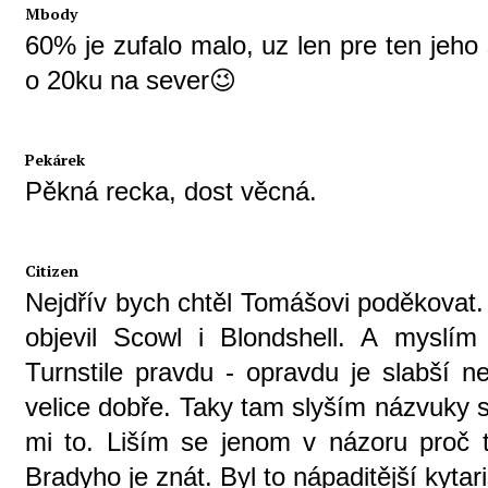
Mbody
60% je zufalo malo, uz len pre ten jeho
o 20ku na sever😉
Pekárek
Pěkná recka, dost věcná.
Citizen
Nejdřív bych chtěl Tomášovi poděkovat.
objevil Scowl i Blondshell. A mysl
Turnstile pravdu - opravdu je slabší 
velice dobře. Taky tam slyším názvuky 
mi to. Liším se jenom v názoru proč 
Bradyho je znát. Byl to nápaditější kytari