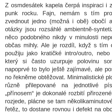
Z osmdesátek kapela čerpá inspiraci i
punk rocku. Fajn, nemám s tím pr
zvednout jedno (možná i obě) obočí a
otázky jsou rozsáhlé ambientně-syntet
něco podobného nikdy v minulosti nepo
občas mihly. Ale je rozdíl, když s tím
použiju jako kratičké intro/outro, ne
který si často uzurpuje polovinu s
napoprvé to bylo ještě zajímavé, ale p
no řekněme obtěžovat. Minimalistické plo
různě přilepované na jednotlivé pís
„přínosem“ je dokonalé rozbití přirozen
rozjede, plácne se tam několikaminutov
řetěz, to dostane rovnou i defekt na o