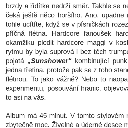
brzdy a řídítka nedrží směr. Takhle se n
čeká ještě něco horšího. Ano, upadne
tohle ucítíte, když se v písničkách roze
příčná flétna. Hardcore fanoušek ha
okamžiku plodit hardcore maggi v kos
rytmu by byla suprová i bez těch trumpe
pojatá
„Sunshower“
kombinující punk 
jedna třetina, protože pak se z toho sta
flétnou. To jako vážně? Nebo to naopa
experimentu, posouvání hranic, objevo
to asi na vás.
Album má 45 minut. V tomto stylovém r
zbytečně moc. Živelné a úderné desce 