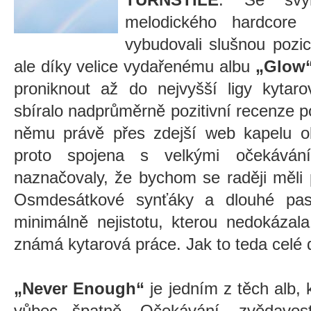
melodického hardcore
vybudovali slušnou pozic
ale díky velice vydařenému albu
„Glow
proniknout až do nejvyšší ligy kytar
sbíralo nadprůměrně pozitivní recenze po
němu právě přes zdejší web kapelu obj
proto spojena s velkými očekávání
naznačovaly, že bychom se raději měli 
Osmdesátkové synťáky a dlouhé pas
minimálně nejistotu, kterou nedokázala
známá kytarová práce. Jak to teda celé
„Never Enough“
je jedním z těch alb, 
vůbec špatně. Očekávání, zvědavost