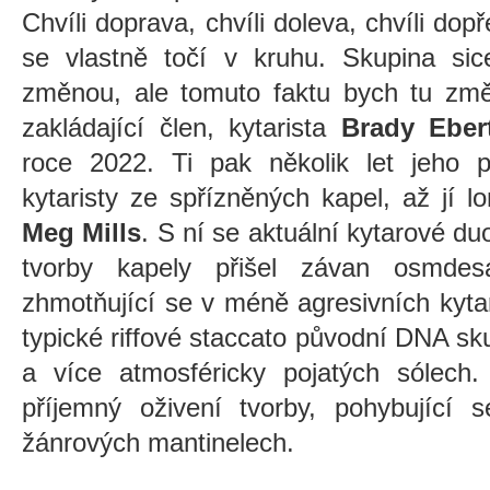
Chvíli doprava, chvíli doleva, chvíli do
se vlastně točí v kruhu. Skupina sic
změnou, ale tomuto faktu bych tu změ
zakládající člen, kytarista
Brady Ebe
roce 2022. Ti pak několik let jeho po
kytaristy ze spřízněných kapel, až jí lo
Meg Mills
. S ní se aktuální kytarové du
tvorby kapely přišel závan osmdesá
zhmotňující se v méně agresivních kyta
typické riffové staccato původní DNA sku
a více atmosféricky pojatých sólech.
příjemný oživení tvorby, pohybující s
žánrových mantinelech.