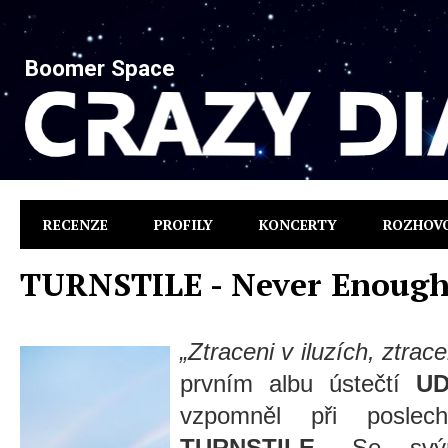
Boomer Space
RECENZE
PROFILY
KONCERTY
ROZHOV
TURNSTILE - Never Enoug
„Ztraceni v iluzích, ztrac
prvním albu ústečtí
U
vzpomněl při poslech
TURNSTILE
. Se svý