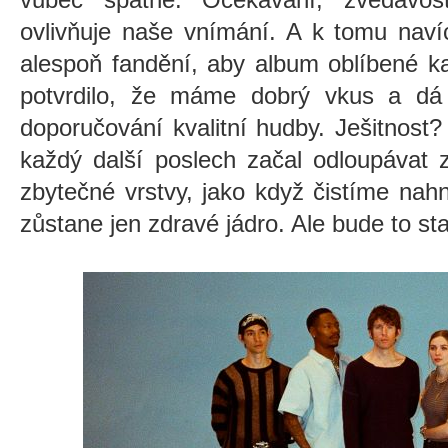
ovlivňuje naše vnímání. A k tomu nav
alespoň fandění, aby album oblíbené k
potvrdilo, že máme dobrý vkus a dá
doporučování kvalitní hudby. Ješitnos
každý další poslech začal odloupávat z
zbytečné vrstvy, jako když čistíme nah
zůstane jen zdravé jádro. Ale bude to sta