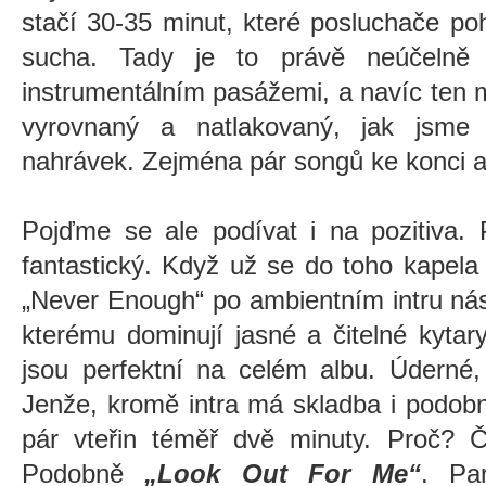
stačí 30-35 minut, které posluchače poh
sucha. Tady je to právě neúčelně 
instrumentálním pasážemi, a navíc ten 
vyrovnaný a natlakovaný, jak jsme 
nahrávek. Zejména pár songů ke konci a
Pojďme se ale podívat i na pozitiva. 
fantastický. Když už se do toho kapela op
„Never Enough“ po ambientním intru n
kterému dominují jasné a čitelné kytar
jsou perfektní na celém albu. Úderné,
Jenže, kromě intra má skladba i podobn
pár vteřin téměř dvě minuty. Proč? Č
Podobně
„Look Out For Me“
. Pa